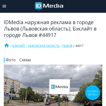
IDMedia наружная реклама в городе
Львов (Львовская область), Бэклайт в
городе Львов #44917
home
БЭКЛАЙТ
ЛЬВОВСКАЯ ОБЛАСТЬ
ЛЬВОВ
44917
Фото
Схема
КНОПКА
ЗВ'ЯЗКУ