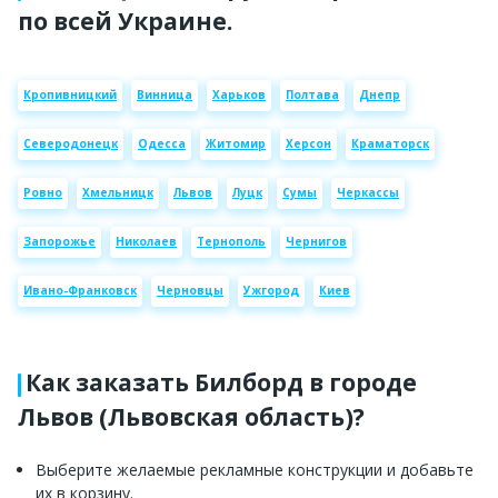
по всей Украине.
Кропивницкий
Винница
Харьков
Полтава
Днепр
Северодонецк
Одесса
Житомир
Херсон
Краматорск
Ровно
Хмельницк
Львов
Луцк
Сумы
Черкассы
Запорожье
Николаев
Тернополь
Чернигов
Ивано-Франковск
Черновцы
Ужгород
Киев
Как заказать Билборд в городе
Львов (Львовская область)?
Выберите желаемые рекламные конструкции и добавьте
их в корзину.