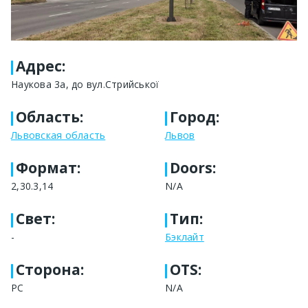
Адрес
:
Наукова 3а, до вул.Стрийської
Область
:
Город
:
Львовская область
Львов
Формат
:
Doors:
2,30.3,14
N/A
Свет
:
Тип
:
-
Бэклайт
Сторона
:
OTS:
PC
N/A