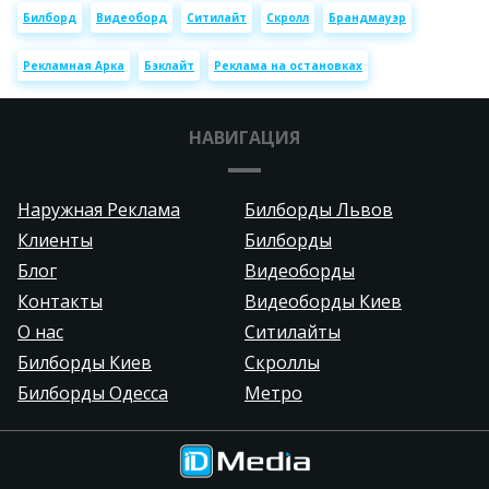
Билборд
Видеоборд
Ситилайт
Скролл
Брандмауэр
Рекламная Арка
Бэклайт
Реклама на остановках
НАВИГАЦИЯ
Наружная Реклама
Билборды Львов
Клиенты
Билборды
Блог
Видеоборды
Контакты
Видеоборды Киев
О нас
Ситилайты
Билборды Киев
Скроллы
Билборды Одесса
Метро