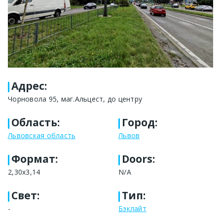
Адрес
:
Чорновола 95, маг.Альцест, до центру
Область
:
Город
:
Львовская область
Львов
Формат
:
Doors:
2,30х3,14
N/A
Свет
:
Тип
:
-
Бэклайт