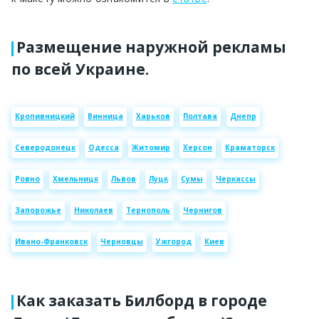
Размещение наружной рекламы
по всей Украине.
Кропивницкий
Винница
Харьков
Полтава
Днепр
Северодонецк
Одесса
Житомир
Херсон
Краматорск
Ровно
Хмельницк
Львов
Луцк
Сумы
Черкассы
Запорожье
Николаев
Тернополь
Чернигов
Ивано-Франковск
Черновцы
Ужгород
Киев
Как заказать Билборд в городе