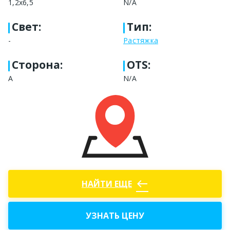
1,2x6,5
N/A
Свет
:
Тип
:
-
Растяжка
Сторона
:
OTS:
А
N/A
west
НАЙТИ ЕЩЕ
УЗНАТЬ ЦЕНУ