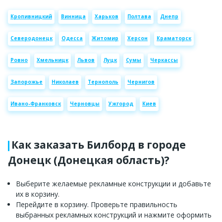
Кропивницкий
Винница
Харьков
Полтава
Днепр
Северодонецк
Одесса
Житомир
Херсон
Краматорск
Ровно
Хмельницк
Львов
Луцк
Сумы
Черкассы
Запорожье
Николаев
Тернополь
Чернигов
Ивано-Франковск
Черновцы
Ужгород
Киев
Как заказать Билборд в городе
Донецк (Донецкая область)?
Выберите желаемые рекламные конструкции и добавьте
их в корзину.
Перейдите в корзину. Проверьте правильность
выбранных рекламных конструкций и нажмите оформить