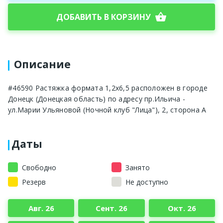
shopping_basket
ДОБАВИТЬ В КОРЗИНУ
Описание
#46590 Растяжка формата 1,2x6,5 расположен в городе
Донецк (Донецкая область) по адресу пр.Ильича -
ул.Марии Ульяновой (Ночной клуб "Лица"), 2, сторона А
Даты
Свободно
Занято
Резерв
Не доступно
Авг. 26
Сент. 26
Окт. 26