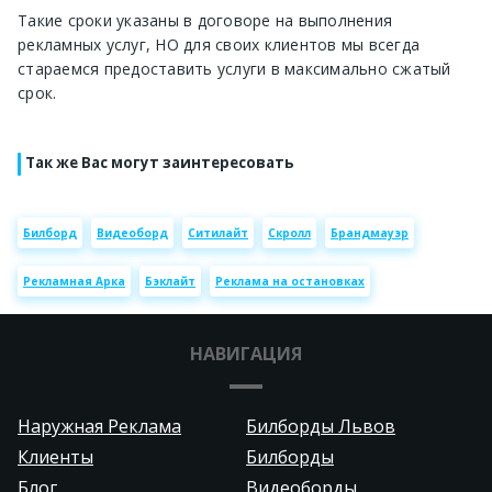
Такие сроки указаны в договоре на выполнения
рекламных услуг, НО для своих клиентов мы всегда
стараемся предоставить услуги в максимально сжатый
срок.
Так же Вас могут заинтересовать
Билборд
Видеоборд
Ситилайт
Скролл
Брандмауэр
Рекламная Арка
Бэклайт
Реклама на остановках
НАВИГАЦИЯ
Наружная Реклама
Билборды Львов
Клиенты
Билборды
Блог
Видеоборды