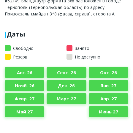
#52149 Брандмауэр формата 3x8 расположен в городе
Тернополь (Тернопольская область) по адресу
Привокзальн.майдан 3*8 (фасад, справа), сторона A
Даты
Свободно
Занято
Резерв
Не доступно
Авг. 26
Сент. 26
Окт. 26
Нояб. 26
Дек. 26
Янв. 27
Февр. 27
Март 27
Апр. 27
Май 27
Июнь 27