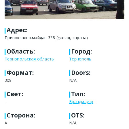
Адрес
:
Привокзальн.майдан 3*8 (фасад, справа)
Область
:
Город
:
Тернопольская область
Тернополь
Формат
:
Doors:
3x8
N/A
Свет
:
Тип
:
-
Брандмауэр
Сторона
:
OTS:
A
N/A