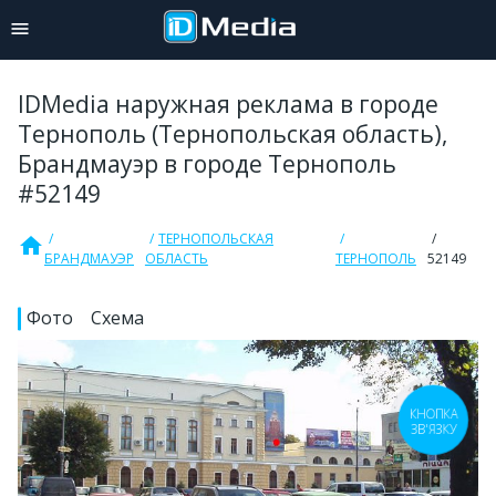
IDMedia наружная реклама в городе
Тернополь (Тернопольская область),
Брандмауэр в городе Тернополь
#52149
ТЕРНОПОЛЬСКАЯ
home
БРАНДМАУЭР
ОБЛАСТЬ
ТЕРНОПОЛЬ
52149
Фото
Схема
КНОПКА
ЗВ'ЯЗКУ