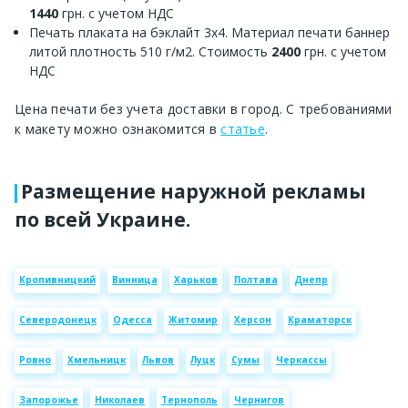
1440
грн. с учетом НДС
Печать плаката на бэклайт 3х4. Материал печати баннер
литой плотность 510 г/м2. Стоимость
2400
грн. с учетом
НДС
Цена печати без учета доставки в город. С требованиями
к макету можно ознакомится в
статье
.
Размещение наружной рекламы
по всей Украине.
Кропивницкий
Винница
Харьков
Полтава
Днепр
Северодонецк
Одесса
Житомир
Херсон
Краматорск
Ровно
Хмельницк
Львов
Луцк
Сумы
Черкассы
Запорожье
Николаев
Тернополь
Чернигов