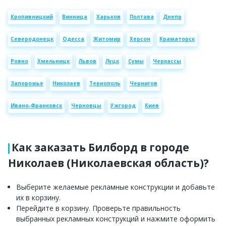
Кропивницкий
Винница
Харьков
Полтава
Днепр
Северодонецк
Одесса
Житомир
Херсон
Краматорск
Ровно
Хмельницк
Львов
Луцк
Сумы
Черкассы
Запорожье
Николаев
Тернополь
Чернигов
Ивано-Франковск
Черновцы
Ужгород
Киев
Как заказать Билборд в городе
Николаев (Николаевская область)?
Выберите желаемые рекламные конструкции и добавьте
их в корзину.
Перейдите в корзину. Проверьте правильность
выбранных рекламных конструкций и нажмите оформить