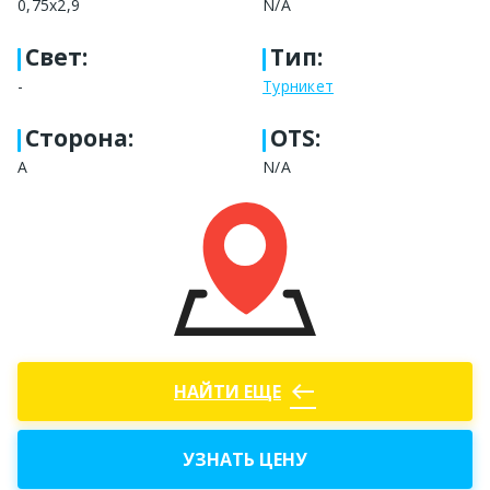
0,75x2,9
N/A
Свет
:
Тип
:
-
Турникет
Сторона
:
OTS:
A
N/A
west
НАЙТИ ЕЩЕ
УЗНАТЬ ЦЕНУ