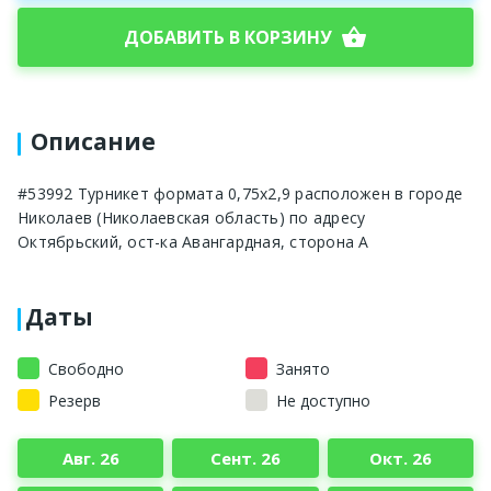
shopping_basket
ДОБАВИТЬ В КОРЗИНУ
Описание
#53992 Турникет формата 0,75x2,9 расположен в городе
Николаев (Николаевская область) по адресу
Октябрьский, ост-ка Авангардная, сторона A
Даты
Свободно
Занято
Резерв
Не доступно
Авг. 26
Сент. 26
Окт. 26