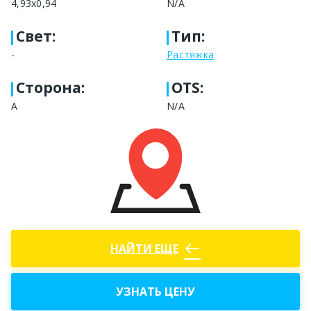
4,93x0,94
N/A
Свет
:
Тип
:
-
Растяжка
Сторона
:
OTS:
A
N/A
west
НАЙТИ ЕЩЕ
УЗНАТЬ ЦЕНУ