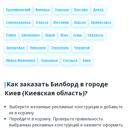
Кропивницкий
Винница
Харьков
Полтава
Днепр
Северодонецк
Одесса
Житомир
Херсон
Краматорск
Ровно
Хмельницк
Львов
Луцк
Сумы
Черкассы
Запорожье
Николаев
Тернополь
Чернигов
Ивано-Франковск
Черновцы
Ужгород
Киев
Как заказать Билборд в городе
Киев (Киевская область)?
Выберите желаемые рекламные конструкции и добавьте
их в корзину.
Перейдите в корзину. Проверьте правильность
выбранных рекламных конструкций и нажмите оформить