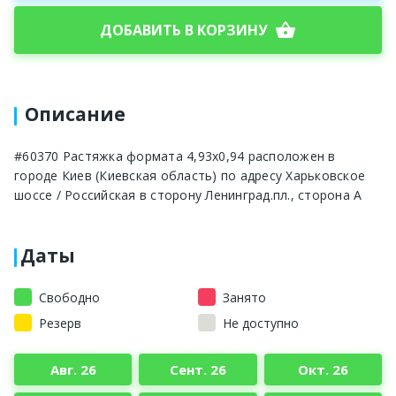
shopping_basket
ДОБАВИТЬ В КОРЗИНУ
Описание
#60370 Растяжка формата 4,93x0,94 расположен в
городе Киев (Киевская область) по адресу Харьковское
шоссе / Российская в сторону Ленинград.пл., сторона A
Даты
Свободно
Занято
Резерв
Не доступно
Авг. 26
Сент. 26
Окт. 26