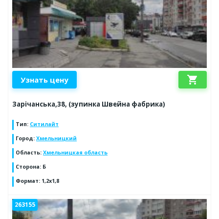
shopping_cart
Узнать цену
Зарічанська,38, (зупинка Швейна фабрика)
Тип
:
Ситилайт
Город
:
Хмельницкий
Область
:
Хмельницкая область
Сторона
:
Б
Формат
:
1,2х1,8
263155