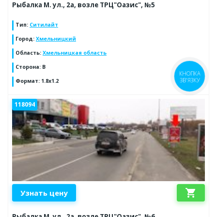
Рыбалка М. ул., 2а, возле ТРЦ"Оазис", №5
Тип
:
Ситилайт
Город
:
Хмельницкий
Область
:
Хмельницкая область
Сторона
:
B
КНОПКА
ЗВ'ЯЗКУ
Формат
:
1.8x1.2
118094
shopping_cart
Узнать цену
Рыбалка М. ул., 2а, возле ТРЦ"Оазис", №6