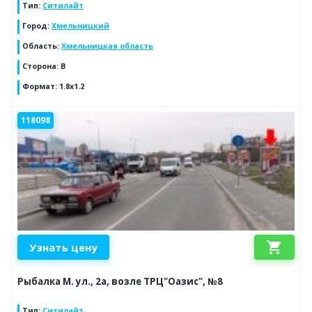
Тип
:
Ситилайт
Город
:
Хмельницкий
Область
:
Хмельницкая область
Сторона
:
B
Формат
:
1.8x1.2
118098
shopping_cart
Узнать цену
Рыбалка М. ул., 2а, возле ТРЦ"Оазис", №8
Тип
:
Ситилайт