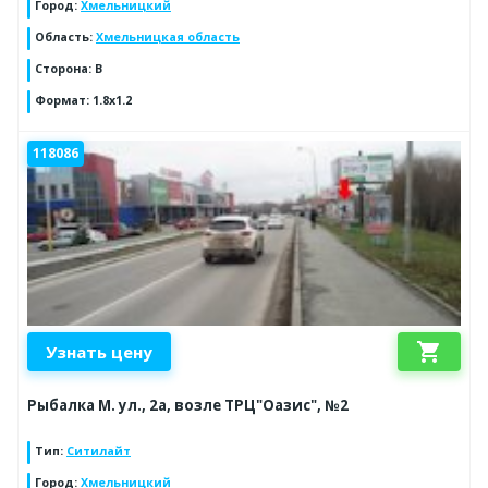
Город
:
Хмельницкий
Область
:
Хмельницкая область
Сторона
:
B
Формат
:
1.8x1.2
118086
shopping_cart
Узнать цену
Рыбалка М. ул., 2а, возле ТРЦ"Оазис", №2
Тип
:
Ситилайт
Город
:
Хмельницкий