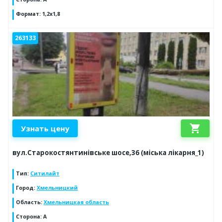
Формат
:
1,2х1,8
263133
shopping_cart
Узнать цену
вул.Старокостянтинівське шосе,36 (міська лікарня_1)
Тип
:
Ситилайт
Город
:
Хмельницкий
Область
:
Хмельницкая область
Сторона
:
А