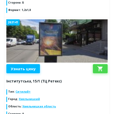
Сторона
:
Б
Формат
:
1,2х1,8
263141
shopping_cart
Узнать цену
Інститутська, 15/1 (ТЦ Ретекс)
Тип
:
Ситилайт
Город
:
Хмельницкий
Область
:
Хмельницкая область
Сторона
:
А