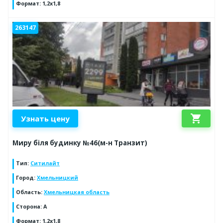
Формат
:
1,2х1,8
263147
shopping_cart
Узнать цену
Миру біля будинку №46(м-н Транзит)
Тип
:
Ситилайт
Город
:
Хмельницкий
Область
:
Хмельницкая область
Сторона
:
А
Формат
:
1,2х1,8