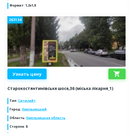
Формат
:
1,2х1,8
263134
shopping_cart
Узнать цену
Старокостянтинівське шосе,36 (міська лікарня_1)
Тип
:
Ситилайт
Город
:
Хмельницкий
Область
:
Хмельницкая область
Сторона
:
Б