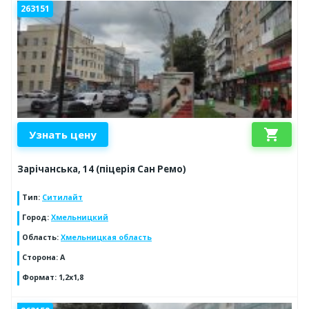
263151
shopping_cart
Узнать цену
Зарічанська, 14 (піцерія Сан Ремо)
Тип
:
Ситилайт
Город
:
Хмельницкий
Область
:
Хмельницкая область
Сторона
:
А
Формат
:
1,2х1,8