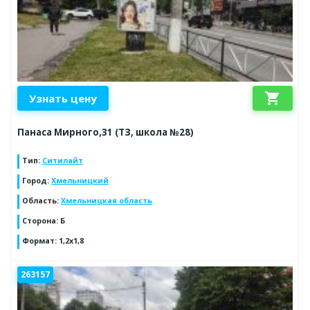
shopping_cart
Узнать цену
Панаса Мирного,31 (ТЗ, школа №28)
Тип
:
Ситилайт
Город
:
Хмельницкий
Область
:
Хмельницкая область
Сторона
:
Б
Формат
:
1,2х1,8
263157