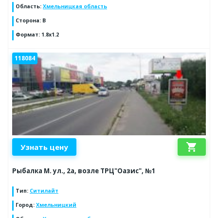
Область
:
Хмельницкая область
Сторона
:
B
Формат
:
1.8x1.2
118084
shopping_cart
Узнать цену
Рыбалка М. ул., 2а, возле ТРЦ"Оазис", №1
Тип
:
Ситилайт
Город
:
Хмельницкий