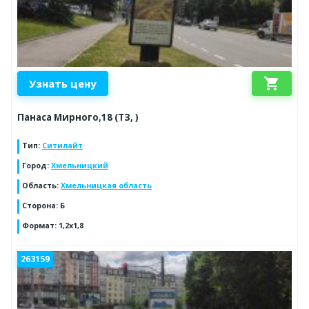
shopping_cart
Узнать цену
Панаса Мирного,18 (ТЗ, )
Тип
:
Ситилайт
Город
:
Хмельницкий
Область
:
Хмельницкая область
Сторона
:
Б
Формат
:
1,2х1,8
263159