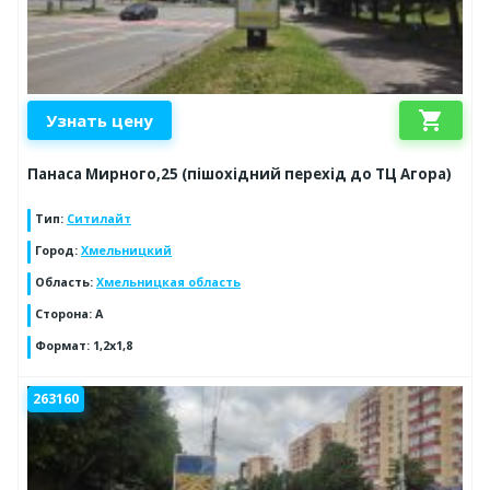
shopping_cart
Узнать цену
Панаса Мирного,25 (пішохідний перехід до ТЦ Агора)
Тип
:
Ситилайт
Город
:
Хмельницкий
Область
:
Хмельницкая область
Сторона
:
А
Формат
:
1,2х1,8
263160