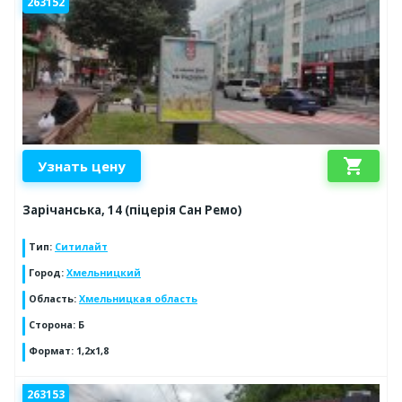
263152
shopping_cart
Узнать цену
Зарічанська, 14 (піцерія Сан Ремо)
Тип
:
Ситилайт
Город
:
Хмельницкий
Область
:
Хмельницкая область
Сторона
:
Б
Формат
:
1,2х1,8
263153