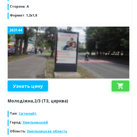
Сторона
:
А
Формат
:
1,2х1,8
263144
shopping_cart
Узнать цену
Молодіжна,2/3 (ТЗ, церква)
Тип
:
Ситилайт
Город
:
Хмельницкий
Область
:
Хмельницкая область