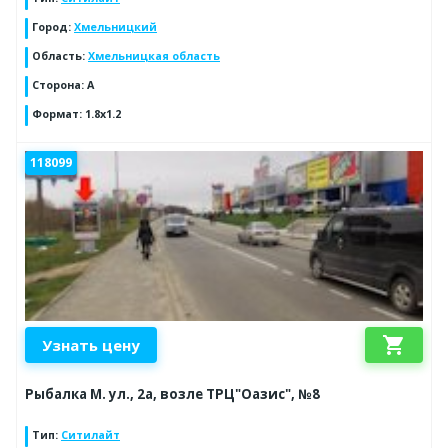
Город
:
Хмельницкий
Область
:
Хмельницкая область
Сторона
:
A
Формат
:
1.8x1.2
118099
shopping_cart
Узнать цену
Рыбалка М. ул., 2а, возле ТРЦ"Оазис", №8
Тип
:
Ситилайт