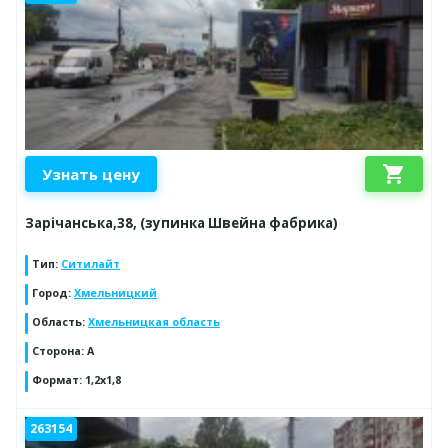
shopping_cart
Узнать цену
Зарічанська,38, (зупинка Швейна фабрика)
Тип
:
Ситилайт
Город
:
Хмельницкий
Область
:
Хмельницкая область
Сторона
:
А
Формат
:
1,2х1,8
263154