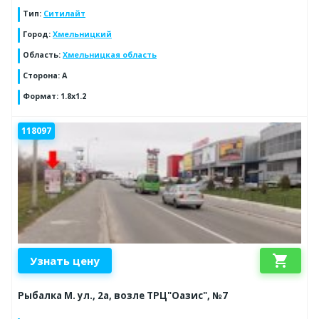
Тип
:
Ситилайт
Город
:
Хмельницкий
Область
:
Хмельницкая область
Сторона
:
A
Формат
:
1.8x1.2
118097
shopping_cart
Узнать цену
Рыбалка М. ул., 2а, возле ТРЦ"Оазис", №7