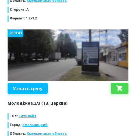
Область
:
Хмельницкая область
Сторона
:
A
Формат
:
1.8x1.2
263143
shopping_cart
Узнать цену
Молодіжна,2/3 (ТЗ, церква)
Тип
:
Ситилайт
Город
:
Хмельницкий
Область
:
Хмельницкая область