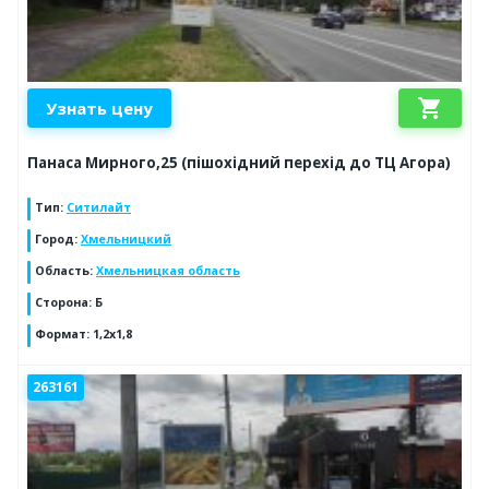
shopping_cart
Узнать цену
Панаса Мирного,25 (пішохідний перехід до ТЦ Агора)
Тип
:
Ситилайт
Город
:
Хмельницкий
Область
:
Хмельницкая область
Сторона
:
Б
Формат
:
1,2х1,8
263161