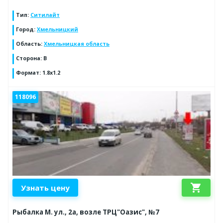
Тип
:
Ситилайт
Город
:
Хмельницкий
Область
:
Хмельницкая область
Сторона
:
B
Формат
:
1.8x1.2
118096
shopping_cart
Узнать цену
Рыбалка М. ул., 2а, возле ТРЦ"Оазис", №7