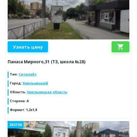
shopping_cart
Узнать цену
Панаса Мирного,31 (ТЗ, школа №28)
Тип
:
Ситилайт
Город
:
Хмельницкий
Область
:
Хмельницкая область
Сторона
:
А
Формат
:
1,2х1,8
263156