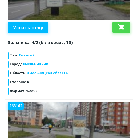
shopping_cart
Узнать цену
Залізняка, 4/2 (біля озера, ТЗ)
Тип
:
Ситилайт
Город
:
Хмельницкий
Область
:
Хмельницкая область
Сторона
:
А
Формат
:
1,2х1,8
263162