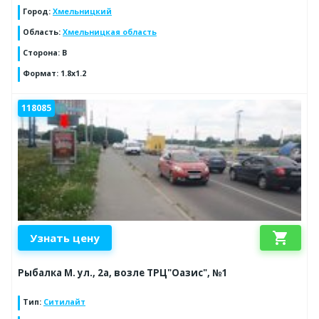
Город
:
Хмельницкий
Область
:
Хмельницкая область
Сторона
:
B
Формат
:
1.8x1.2
118085
shopping_cart
Узнать цену
Рыбалка М. ул., 2а, возле ТРЦ"Оазис", №1
Тип
:
Ситилайт