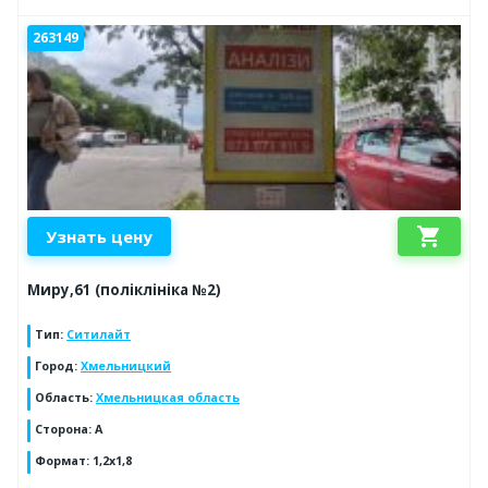
263149
shopping_cart
Узнать цену
Миру,61 (поліклініка №2)
Тип
:
Ситилайт
Город
:
Хмельницкий
Область
:
Хмельницкая область
Сторона
:
А
Формат
:
1,2х1,8