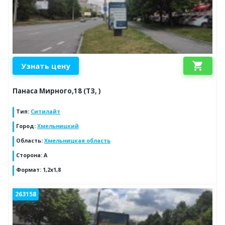
shopping_cart
Узнать цену
Панаса Мирного,18 (ТЗ, )
Тип
:
Ситилайт
Город
:
Хмельницкий
Область
:
Хмельницкая область
Сторона
:
А
Формат
:
1,2х1,8
263158