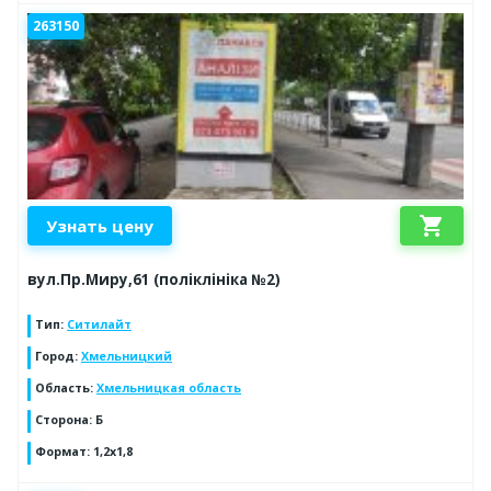
263150
shopping_cart
Узнать цену
вул.Пр.Миру,61 (поліклініка №2)
Тип
:
Ситилайт
Город
:
Хмельницкий
Область
:
Хмельницкая область
Сторона
:
Б
Формат
:
1,2х1,8