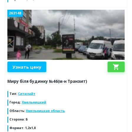
263148
shopping_cart
Узнать цену
Миру біля будинку №46(м-н Транзит)
Тип
:
Ситилайт
Город
:
Хмельницкий
Область
:
Хмельницкая область
Сторона
:
Б
Формат
:
1,2х1,8