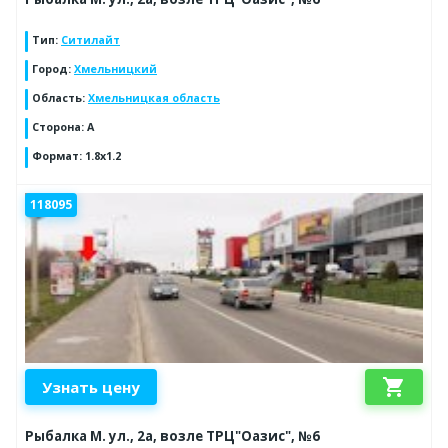
Тип
:
Ситилайт
Город
:
Хмельницкий
Область
:
Хмельницкая область
Сторона
:
A
Формат
:
1.8x1.2
118095
shopping_cart
Узнать цену
Рыбалка М. ул., 2а, возле ТРЦ"Оазис", №6