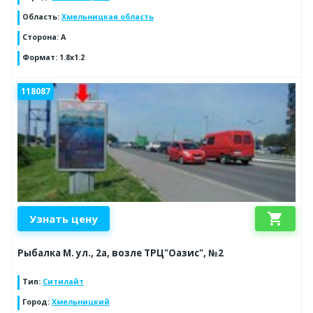
Область
:
Хмельницкая область
Сторона
:
A
Формат
:
1.8x1.2
118087
shopping_cart
Узнать цену
Рыбалка М. ул., 2а, возле ТРЦ"Оазис", №2
Тип
:
Ситилайт
Город
:
Хмельницкий