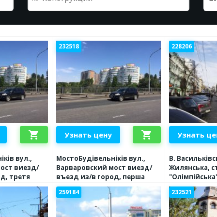
232518
228206
shopping_cart
shopping_cart
Узнать цену
Узнать це
ків вул.,
МостоБудівельніків вул.,
В. Васильківсь
ост виезд/
Варваровский мост виезд/
Жилянська, с
д, третя
въезд из/в город, перша
"Олімпійська"
Хрещатик
259184
232521