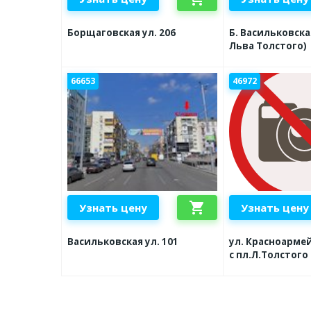
Борщаговская ул. 206
Б. Васильковская
Льва Толстого)
66653
46972
shopping_cart
Узнать цену
Узнать цену
Васильковская ул. 101
ул. Красноармей
с пл.Л.Толстого