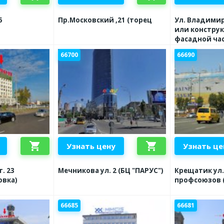
5
Пр.Московский ,21 (торец
Ул. Владимир
или конструк
фасадной ча
66700
66690
shopping_cart
shopping_cart
Узнать цену
Узнать це
. 23
Мечникова ул. 2 (БЦ "ПАРУС")
Крещатик ул.
овка)
профсоюзов (
66685
66681