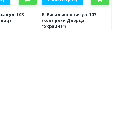
кая ул. 103
Б. Васильковская ул. 103
ворца
(козырьки Дворца
"Украина")