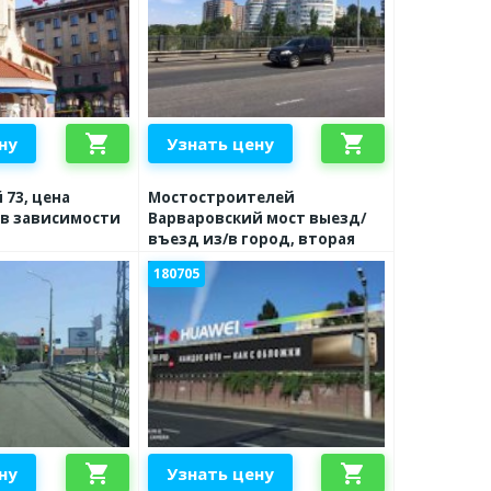
shopping_cart
shopping_cart
ну
Узнать цену
73, цена
Мостостроителей
 в зависимости
Варваровский мост выезд/
въезд из/в город, вторая
180705
shopping_cart
shopping_cart
ну
Узнать цену