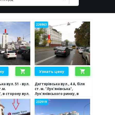
226963
shopping_cart
shopping_cart
ну
Узнать цену
ка вул. 51 - вул.
Дегтярівська вул., 4 А, біля
т.м.
ст. м. "Лук'янівська",
, в сторону вул.
Лук'янівського ринку, в
центр
232519