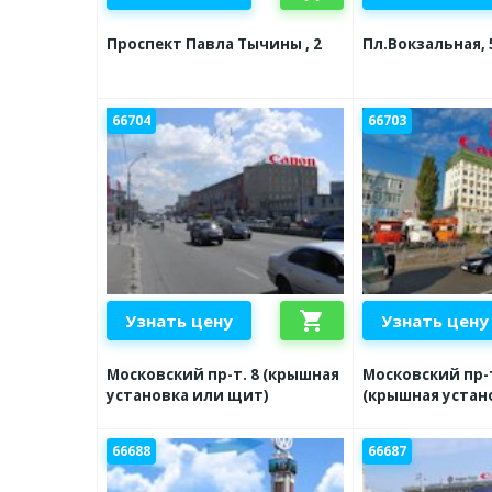
Проспект Павла Тычины , 2
Пл.Вокзальная, 
66704
66703
shopping_cart
Узнать цену
Узнать цену
Московский пр-т. 8 (крышная
Московский пр-т
установка или щит)
(крышная устан
66688
66687