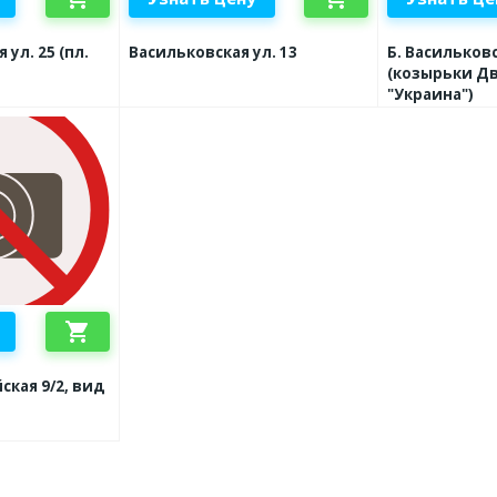
 ул. 25 (пл.
Васильковская ул. 13
Б. Васильковс
(козырьки Д
"Украина")
shopping_cart
ская 9/2, вид