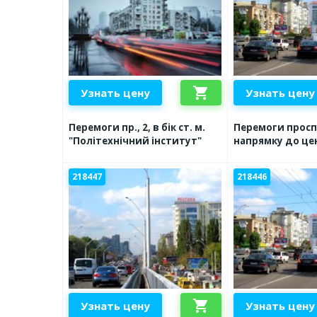
shopping_cart
Узнать цену
Узнать цену
Перемоги пр., 2, в бік ст. м.
Перемоги просп.,
"Політехнічний інститут"
напрямку до це
218447
218446
shopping_cart
Узнать цену
Узнать цену