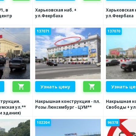
1, в
Харьковская наб. +
Харьковская н
центр
ул.Феербаха
ул.Феербаха
137071
137070
shopping_cart
shopping_cart
Узнать цену
Узнать це
струкция.
Накрышная конструкция - пл.
Накрышная ко
умская ул.**
Розы Люксембург - ЦУМ**
Свободы + ул
и здания)
102204
96378