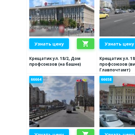
shopping_cart
Узнать цену
Узнать цену
Крещатик ул. 18/2, Дом
Крещатик ул. 18
профсоюзов (на башне)
профсоюзов (ви
Главпочтамт)
66664
66658
shopping_cart
Узнать цену
Узнать цену