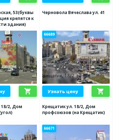
ская, 53(буквы
Черновола Вячеслава ул. 41
ция крепятся к
сти здания)
66689
shopping_cart
shopping_cart
ну
Узнать цену
 18/2, Дом
Крещатик ул. 18/2, Дом
угол)
профсоюзов (на Крещатик)
66671