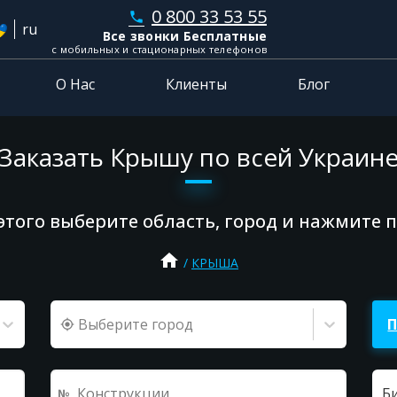
0 800 33 53 55
phone
ru
Все звонки Бесплатные
с мобильных и стационарных телефонов
О Нас
Клиенты
Блог
Заказать Крышу по всей Украин
этого выберите область, город и нажмите 
home
КРЫША
Выберите город
Б