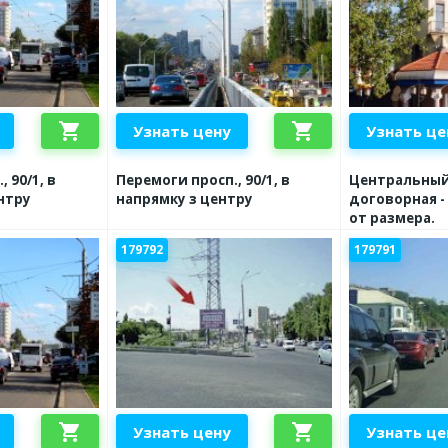
shopping_cart
shopping_cart
Узнать цену
Узнать це
 90/1, в
Перемоги просп., 90/1, в
Центральный 
нтру
напрямку з центру
договорная -
от размера.
179792
179791
shopping_cart
shopping_cart
Узнать цену
Узнать це