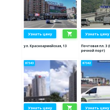
shopping_cart
Узнать цену
Узнать цену
ул. Красноармейская, 13
Почтовая пл. 3 
речной порт)
87343
87342
shopping_cart
Узнать цену
Узнать цену