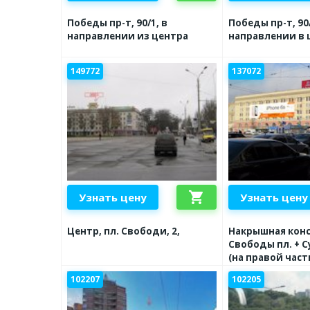
Победы пр-т, 90/1, в
Победы пр-т, 90/
направлении из центра
направлении в 
149772
137072
shopping_cart
Узнать цену
Узнать цену
Центр, пл. Свободи, 2,
Накрышная кон
Свободы пл. + С
(на правой част
102207
102205