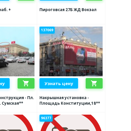
аб. +
Пироговсая 27Б ЖД Вокзал
137069
shopping_cart
shopping_cart
ну
Узнать цену
нструкция - Пл.
Накрышная установка -
. Сумская**
Площадь Конституции,18**
96377