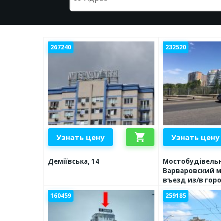
267240
232520
shopping_cart
Узнать цену
Узнать цену
Деміївська, 14
Мостобудівельні
Варваровский м
въезд из/в горо
160459
259185