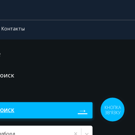
Контакты
е
поиск
КНОПКА
ПОИСК
ЗВ'ЯЗКУ
илборд