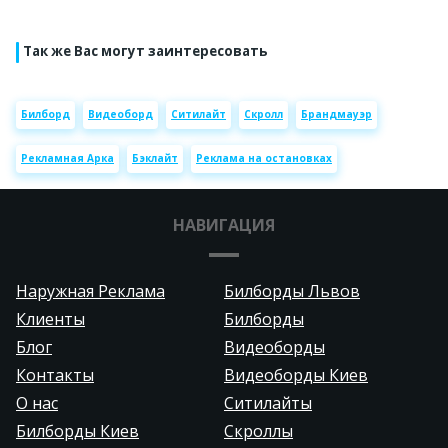
Так же Вас могут заинтересовать
Билборд
Видеоборд
Ситилайт
Скролл
Брандмауэр
Рекламная Арка
Бэклайт
Реклама на остановках
НАВИГАЦИЯ
Наружная Реклама
Билборды Львов
Клиенты
Билборды
Блог
Видеоборды
Контакты
Видеоборды Киев
О нас
Ситилайты
Билборды Киев
Скроллы