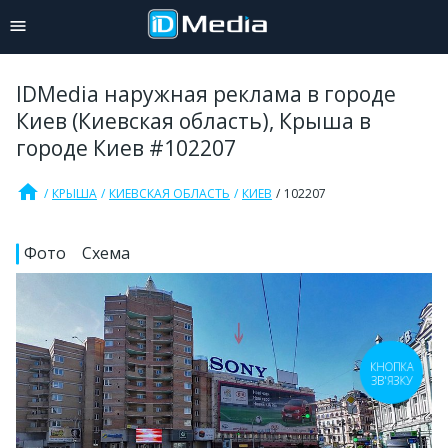
IDMedia наружная реклама в городе
Киев (Киевская область), Крыша в
городе Киев #102207
home
КРЫША
КИЕВСКАЯ ОБЛАСТЬ
КИЕВ
102207
Фото
Схема
КНОПКА
ЗВ'ЯЗКУ