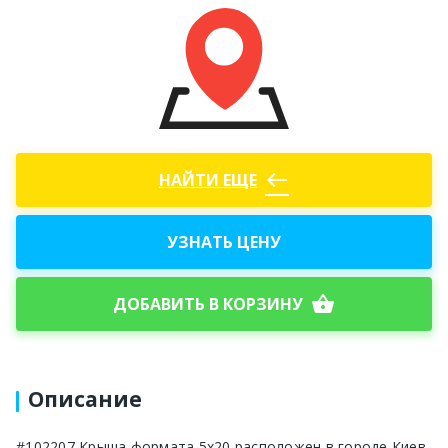
west
НАЙТИ ЕЩЕ
УЗНАТЬ ЦЕНУ
shopping_basket
ДОБАВИТЬ В КОРЗИНУ
Описание
#102207 Крыша формата 5x20 расположен в городе Киев