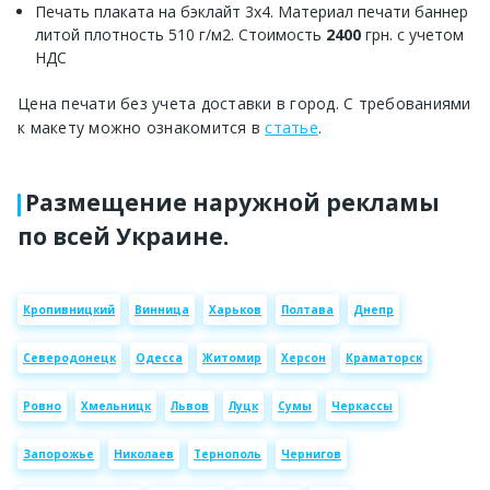
Печать плаката на бэклайт 3х4. Материал печати баннер
литой плотность 510 г/м2. Стоимость
2400
грн. с учетом
НДС
Цена печати без учета доставки в город. С требованиями
к макету можно ознакомится в
статье
.
Размещение наружной рекламы
по всей Украине.
Кропивницкий
Винница
Харьков
Полтава
Днепр
Северодонецк
Одесса
Житомир
Херсон
Краматорск
Ровно
Хмельницк
Львов
Луцк
Сумы
Черкассы
Запорожье
Николаев
Тернополь
Чернигов