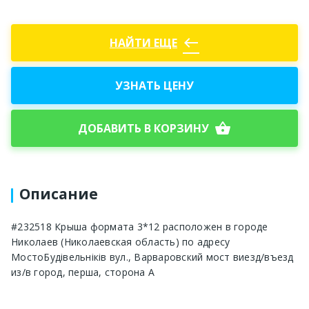
west
НАЙТИ ЕЩЕ
УЗНАТЬ ЦЕНУ
shopping_basket
ДОБАВИТЬ В КОРЗИНУ
Описание
#232518 Крыша формата 3*12 расположен в городе
Николаев (Николаевская область) по адресу
МостоБудівельніків вул., Варваровский мост виезд/въезд
из/в город, перша, сторона А