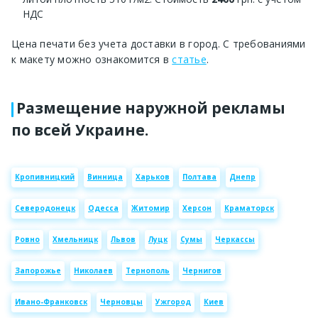
НДС
Цена печати без учета доставки в город. С требованиями
к макету можно ознакомится в
статье
.
Размещение наружной рекламы
по всей Украине.
Кропивницкий
Винница
Харьков
Полтава
Днепр
Северодонецк
Одесса
Житомир
Херсон
Краматорск
Ровно
Хмельницк
Львов
Луцк
Сумы
Черкассы
Запорожье
Николаев
Тернополь
Чернигов
Ивано-Франковск
Черновцы
Ужгород
Киев