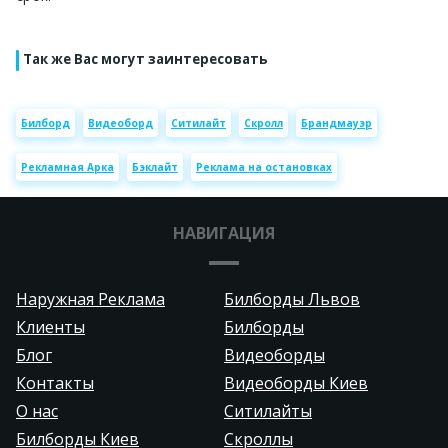
Так же Вас могут заинтересовать
Билборд
Видеоборд
Ситилайт
Скролл
Брандмауэр
Рекламная Арка
Бэклайт
Реклама на остановках
НАВИГАЦИЯ
Наружная Реклама
Билборды Львов
Клиенты
Билборды
Блог
Видеоборды
Контакты
Видеоборды Киев
О нас
Ситилайты
Билборды Киев
Скроллы