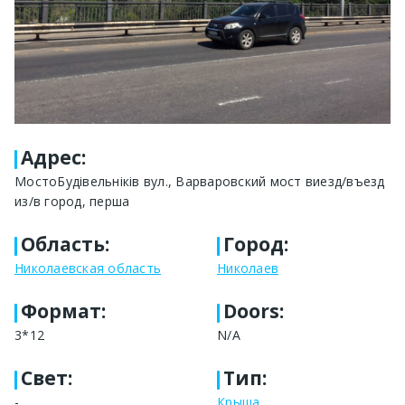
Адрес
:
МостоБудівельніків вул., Варваровский мост виезд/въезд
из/в город, перша
Область
:
Город
:
Николаевская область
Николаев
Формат
:
Doors:
3*12
N/A
Свет
:
Тип
:
-
Крыша