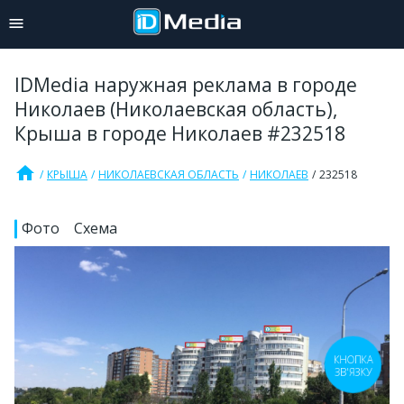
IDMedia наружная реклама в городе
Николаев (Николаевская область),
Крыша в городе Николаев #232518
home
КРЫША
НИКОЛАЕВСКАЯ ОБЛАСТЬ
НИКОЛАЕВ
232518
Фото
Схема
КНОПКА
ЗВ'ЯЗКУ