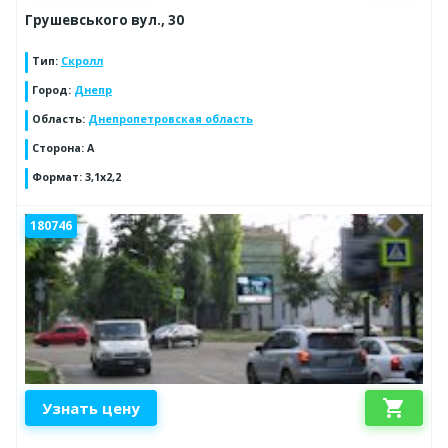
Грушевського вул., 30
Тип
:
Скролл
Город
:
Днепр
Область
:
Днепропетровская область
Сторона
:
А
Формат
:
3,1х2,2
180746
shopping_cart
Узнать цену