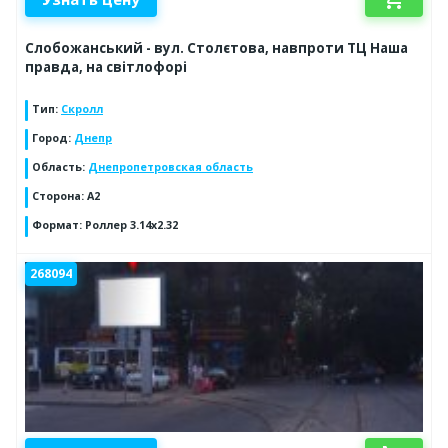
Слобожанський - вул. Столєтова, навпроти ТЦ Наша
правда, на світлофорі
Тип
:
Скролл
Город
:
Днепр
Область
:
Днепропетровская область
Сторона
:
А2
Формат
:
Роллер 3.14х2.32
268094