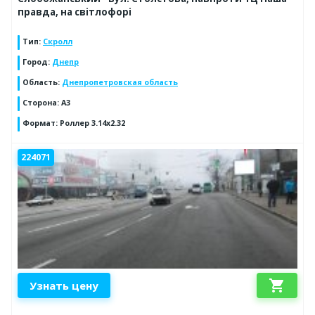
правда, на світлофорі
Тип
:
Скролл
Город
:
Днепр
Область
:
Днепропетровская область
Сторона
:
А3
Формат
:
Роллер 3.14х2.32
224071
shopping_cart
Узнать цену