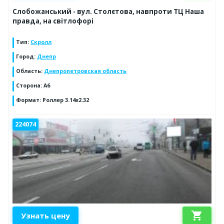
Слобожанський - вул. Столєтова, навпроти ТЦ Наша
правда, на світлофорі
Тип
:
Скролл
Город
:
Днепр
Область
:
Днепропетровская область
Сторона
:
А6
Формат
:
Роллер 3.14х2.32
224074
shopping_cart
Узнать цену