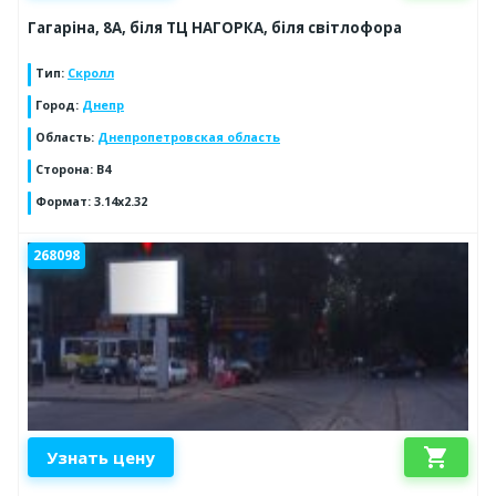
Гагаріна, 8А, біля ТЦ НАГОРКА, біля світлофора
Тип
:
Скролл
Город
:
Днепр
Область
:
Днепропетровская область
Сторона
:
В4
Формат
:
3.14х2.32
268098
shopping_cart
Узнать цену