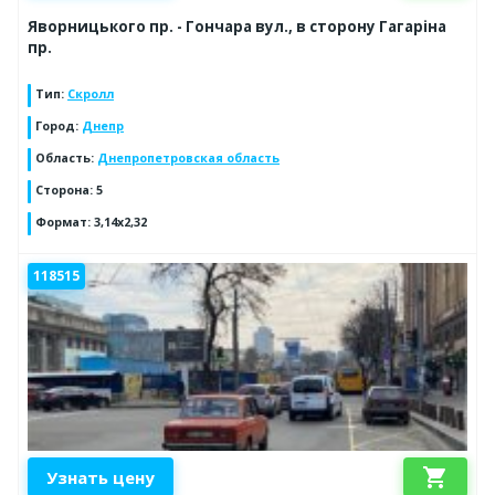
Яворницького пр. - Гончара вул., в сторону Гагаріна
пр.
Тип
:
Скролл
Город
:
Днепр
Область
:
Днепропетровская область
Сторона
:
5
Формат
:
3,14х2,32
118515
shopping_cart
Узнать цену