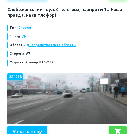
Слобожанський - вул. Столєтова, навпроти ТЦ Наша
правда, на світлофорі
Тип
:
Скролл
Город
:
Днепр
Область
:
Днепропетровская область
Сторона
:
А7
Формат
:
Роллер 3.14х2.32
224068
shopping_cart
Узнать цену