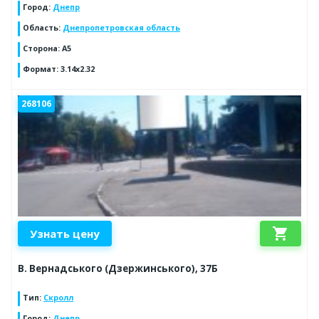
Город
:
Днепр
Область
:
Днепропетровская область
Сторона
:
А5
Формат
:
3.14х2.32
268106
shopping_cart
Узнать цену
В. Вернадського (Дзержинського), 37Б
Тип
:
Скролл
Город
:
Днепр