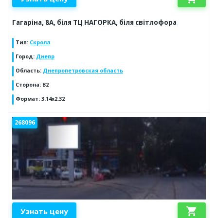
Гагаріна, 8А, біля ТЦ НАГОРКА, біля світлофора
Тип
:
Скролл
Город
:
Днепр
Область
:
Днепропетровская область
Сторона
:
В2
Формат
:
3.14х2.32
268096
shopping_cart
Узнать цену