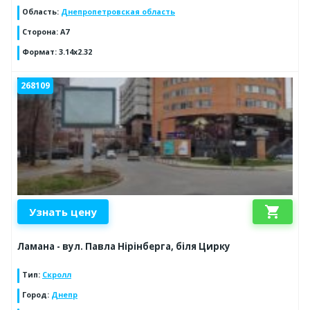
Область
:
Днепропетровская область
Сторона
:
А7
Формат
:
3.14х2.32
268109
shopping_cart
Узнать цену
Ламана - вул. Павла Нірінберга, біля Цирку
Тип
:
Скролл
Город
:
Днепр