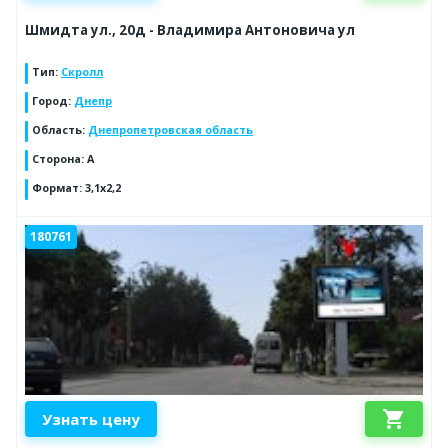
Шмидта ул., 20д - Владимира Антоновича ул
Тип
:
Скролл
Город
:
Днепр
Область
:
Днепропетровская область
Сторона
:
А
Формат
:
3,1х2,2
180761
shopping_cart
Узнать цену