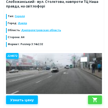
Слобожанський - вул. Столєтова, навпроти ТЦ Наша
правда, на світлофорі
Тип
:
Скролл
Город
:
Днепр
Область
:
Днепропетровская область
Сторона
:
А4
Формат
:
Роллер 3.14х2.32
224072
shopping_cart
Узнать цену