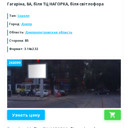
Гагаріна, 8А, біля ТЦ НАГОРКА, біля світлофора
Тип
:
Скролл
Город
:
Днепр
Область
:
Днепропетровская область
Сторона
:
В5
Формат
:
3.14х2.32
268099
shopping_cart
Узнать цену