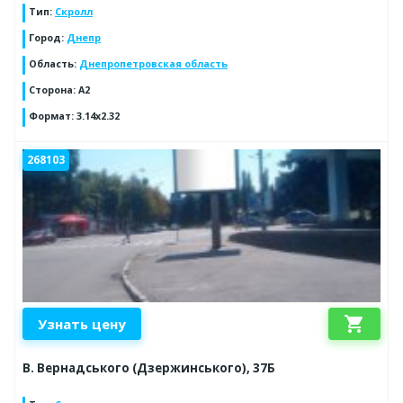
Тип
:
Скролл
Город
:
Днепр
Область
:
Днепропетровская область
Сторона
:
А2
Формат
:
3.14х2.32
268103
shopping_cart
Узнать цену
В. Вернадського (Дзержинського), 37Б