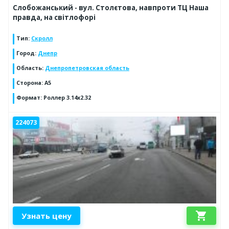
Слобожанський - вул. Столєтова, навпроти ТЦ Наша
правда, на світлофорі
Тип
:
Скролл
Город
:
Днепр
Область
:
Днепропетровская область
Сторона
:
А5
Формат
:
Роллер 3.14х2.32
224073
shopping_cart
Узнать цену