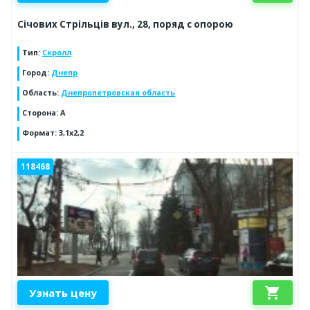
Січових Стрільців вул., 28, поряд с опорою
Тип
:
Скролл
Город
:
Днепр
Область
:
Днепропетровская область
Сторона
:
А
Формат
:
3,1х2,2
118468
shopping_cart
Узнать цену