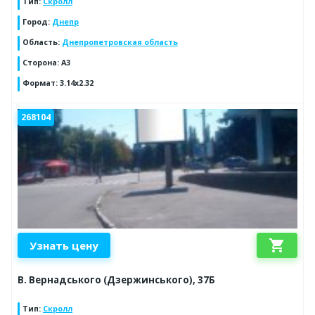
Тип
:
Скролл
Город
:
Днепр
Область
:
Днепропетровская область
Сторона
:
А3
Формат
:
3.14х2.32
268104
shopping_cart
Узнать цену
В. Вернадського (Дзержинського), 37Б
Тип
:
Скролл