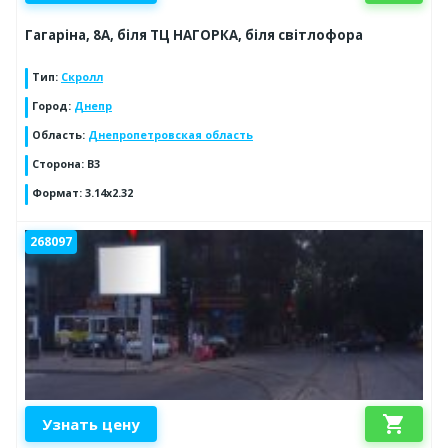
Гагаріна, 8А, біля ТЦ НАГОРКА, біля світлофора
Тип
:
Скролл
Город
:
Днепр
Область
:
Днепропетровская область
Сторона
:
В3
Формат
:
3.14х2.32
268097
shopping_cart
Узнать цену