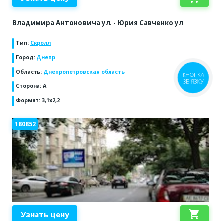
Владимира Антоновича ул. - Юрия Савченко ул.
Тип
:
Скролл
Город
:
Днепр
Область
:
Днепропетровская область
КНОПКА
ЗВ'ЯЗКУ
Сторона
:
А
Формат
:
3,1х2,2
180852
shopping_cart
Узнать цену