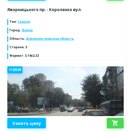
Яворницького пр. - Короленко вул.
Тип
:
Скролл
Город
:
Днепр
Область
:
Днепропетровская область
Сторона
:
3
Формат
:
3,14х2,32
118539
shopping_cart
Узнать цену