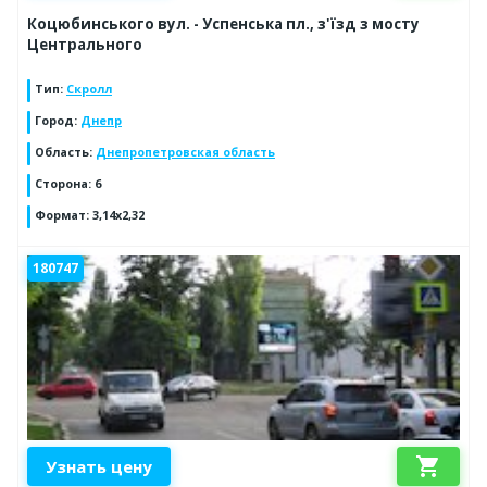
Коцюбинського вул. - Успенська пл., з'їзд з мосту
Центрального
Тип
:
Скролл
Город
:
Днепр
Область
:
Днепропетровская область
Сторона
:
6
Формат
:
3,14х2,32
180747
shopping_cart
Узнать цену