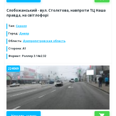
Слобожанський - вул. Столєтова, навпроти ТЦ Наша
правда, на світлофорі
Тип
:
Скролл
Город
:
Днепр
Область
:
Днепропетровская область
Сторона
:
А1
Формат
:
Роллер 3.14х2.32
224069
shopping_cart
Узнать цену