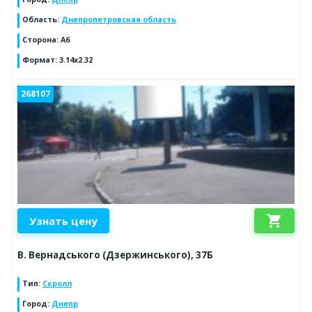
Область
:
Днепропетровская область
Сторона
:
А6
Формат
:
3.14х2.32
268107
shopping_cart
Узнать цену
В. Вернадського (Дзержинського), 37Б
Тип
:
Скролл
Город
:
Днепр