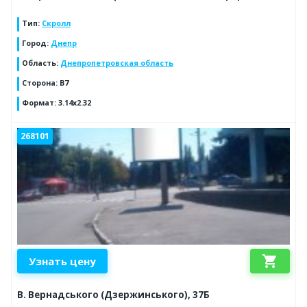
Тип
:
Скролл
Город
:
Днепр
Область
:
Днепропетровская область
Сторона
:
В7
Формат
:
3.14х2.32
268101
shopping_cart
Узнать цену
В. Вернадського (Дзержинського), 37Б