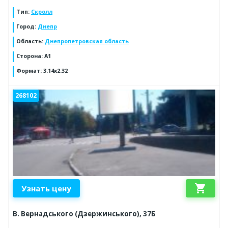
Тип
:
Скролл
Город
:
Днепр
Область
:
Днепропетровская область
Сторона
:
А1
Формат
:
3.14х2.32
268102
shopping_cart
Узнать цену
В. Вернадського (Дзержинського), 37Б