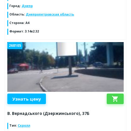
Город
:
Днепр
Область
:
Днепропетровская область
Сторона
:
А4
Формат
:
3.14х2.32
268105
shopping_cart
Узнать цену
В. Вернадського (Дзержинського), 37Б
Тип
:
Скролл