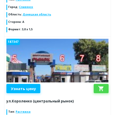
Город
:
Славянск
Область
:
Донецкая область
Сторона
:
А
Формат
:
3,8 х 1,5
187347
shopping_cart
Узнать цену
ул.Короленко (центральный рынок)
Тип
:
Растяжка