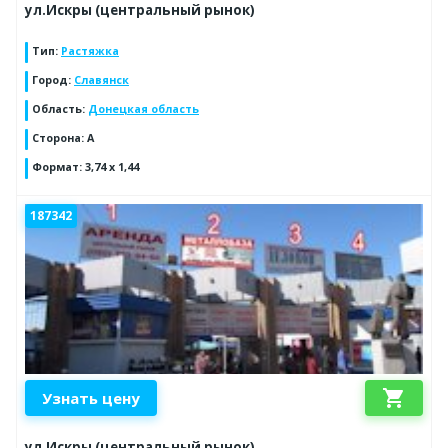
ул.Искры (центральный рынок)
Тип
:
Растяжка
Город
:
Славянск
Область
:
Донецкая область
Сторона
:
А
Формат
:
3,74 х 1,44
187342
shopping_cart
Узнать цену
ул.Искры (центральный рынок)