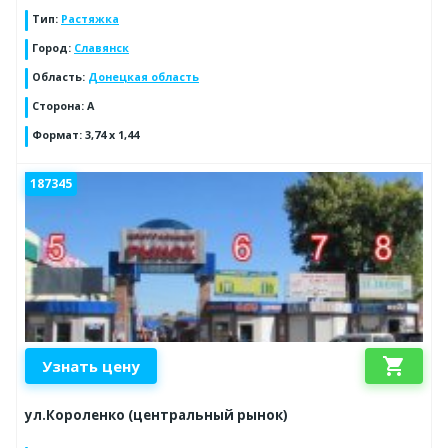
Тип
:
Растяжка
Город
:
Славянск
Область
:
Донецкая область
Сторона
:
А
Формат
:
3,74 х 1,44
187345
shopping_cart
Узнать цену
ул.Короленко (центральный рынок)