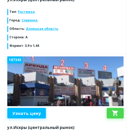
Тип
:
Растяжка
Город
:
Славянск
Область
:
Донецкая область
Сторона
:
А
Формат
:
3,9 х 1,44
187343
shopping_cart
Узнать цену
ул.Искры (центральный рынок)