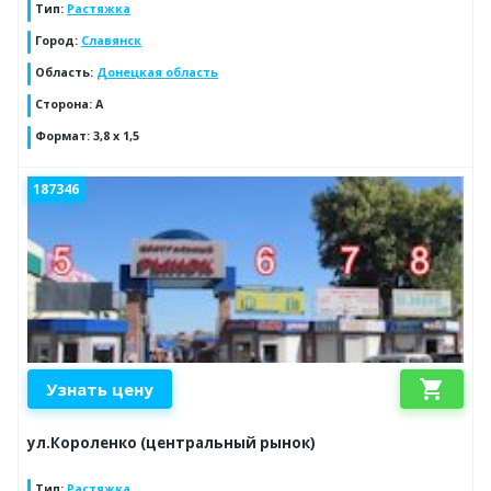
Тип
:
Растяжка
Город
:
Славянск
Область
:
Донецкая область
Сторона
:
А
Формат
:
3,8 х 1,5
187346
shopping_cart
Узнать цену
ул.Короленко (центральный рынок)
Тип
:
Растяжка