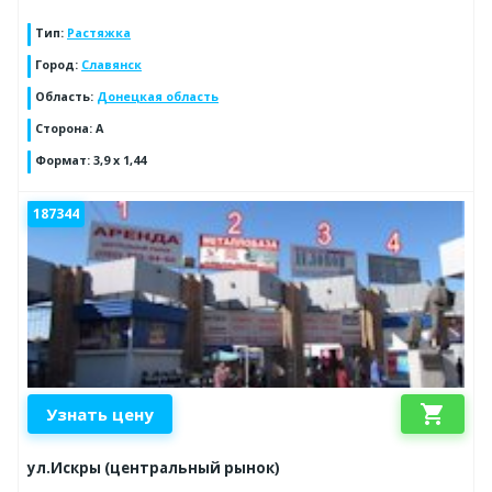
Тип
:
Растяжка
Город
:
Славянск
Область
:
Донецкая область
Сторона
:
А
Формат
:
3,9 х 1,44
187344
shopping_cart
Узнать цену
ул.Искры (центральный рынок)