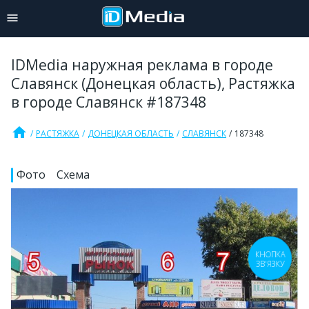
IDMedia наружная реклама в городе
Славянск (Донецкая область), Растяжка
в городе Славянск #187348
home
РАСТЯЖКА
ДОНЕЦКАЯ ОБЛАСТЬ
СЛАВЯНСК
187348
Фото
Схема
КНОПКА
ЗВ'ЯЗКУ