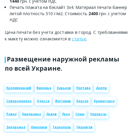
1440
грн. с учетом НДС
Печать плаката на бэклайт 3х4. Материал печати баннер
литой плотность 510 г/м2. Стоимость
2400
грн. с учетом
НДС
Цена печати без учета доставки в город. С требованиями
к макету можно ознакомится в
статье
.
Размещение наружной рекламы
по всей Украине.
Кропивницкий
Винница
Харьков
Полтава
Днепр
Северодонецк
Одесса
Житомир
Херсон
Краматорск
Ровно
Хмельницк
Львов
Луцк
Сумы
Черкассы
Запорожье
Николаев
Тернополь
Чернигов