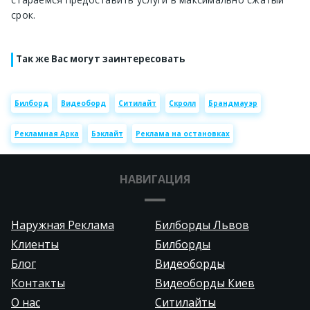
срок.
Так же Вас могут заинтересовать
Билборд
Видеоборд
Ситилайт
Скролл
Брандмауэр
Рекламная Арка
Бэклайт
Реклама на остановках
НАВИГАЦИЯ
Наружная Реклама
Билборды Львов
Клиенты
Билборды
Блог
Видеоборды
Контакты
Видеоборды Киев
О нас
Ситилайты