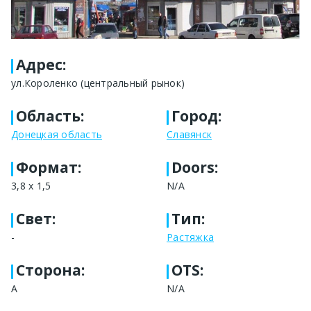
Адрес
:
ул.Короленко (центральный рынок)
Область
:
Город
:
Донецкая область
Славянск
Формат
:
Doors:
3,8 х 1,5
N/A
Свет
:
Тип
:
-
Растяжка
Сторона
:
OTS:
А
N/A