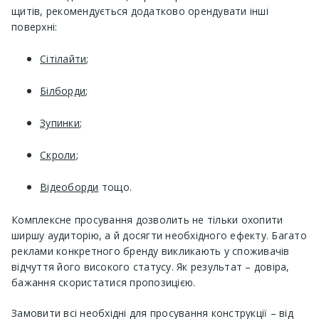
щитів, рекомендується додатково орендувати інші
поверхні:
Сітілайти
;
Білборди
;
Зупинки
;
Скроли
;
Відеоборди
тощо.
Комплексне просування дозволить не тільки охопити
ширшу аудиторію, а й досягти необхідного ефекту. Багато
реклами конкретного бренду викликають у споживачів
відчуття його високого статусу. Як результат – довіра,
бажання скористатися пропозицією.
Замовити всі необхідні для просування конструкції – від