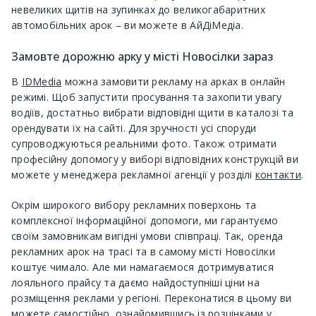
невеликих щитів на зупинках до великогабаритних
автомобільних арок – ви можете в АйДіМедіа.
Замовте дорожню арку у місті Новосілки зараз
В
IDMedia
можна замовити рекламу на арках в онлайн
режимі. Щоб запустити просування та захопити увагу
водіїв, достатньо вибрати відповідні щити в каталозі та
орендувати їх на сайті. Для зручності усі споруди
супроводжуються реальними фото. Також отримати
професійну допомогу у виборі відповідних конструкцій ви
можете у менеджера рекламної агенції у розділі
контакти
.
Окрім широкого вибору рекламних поверхонь та
комплексної інформаційної допомоги, ми гарантуємо
своїм замовникам вигідні умови співпраці. Так, оренда
рекламних арок на трасі та в самому місті Новосілки
коштує чимало. Але ми намагаємося дотримуватися
лояльного прайсу та даємо найдоступніші ціни на
розміщення реклами у регіоні. Переконатися в цьому ви
можете самостійно, ознайомившись із розцінками у