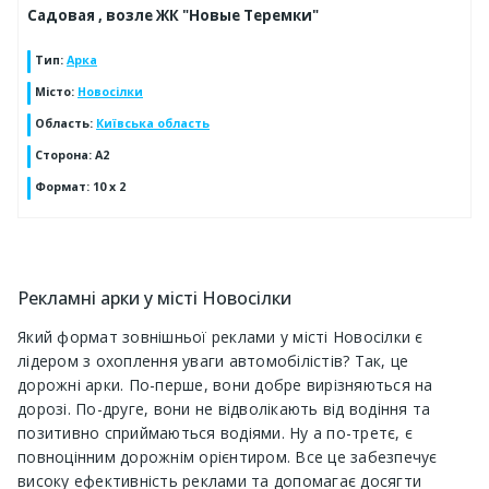
Садовая , возле ЖК "Новые Теремки"
Тип
:
Арка
Місто
:
Новосілки
Область
:
Київська область
Сторона
:
А2
Формат
:
10 х 2
Рекламні арки у місті Новосілки
Який формат зовнішньої реклами у місті Новосілки є
лідером з охоплення уваги автомобілістів? Так, це
дорожні арки. По-перше, вони добре вирізняються на
дорозі. По-друге, вони не відволікають від водіння та
позитивно сприймаються водіями. Ну а по-третє, є
повноцінним дорожнім орієнтиром. Все це забезпечує
високу ефективність реклами та допомагає досягти