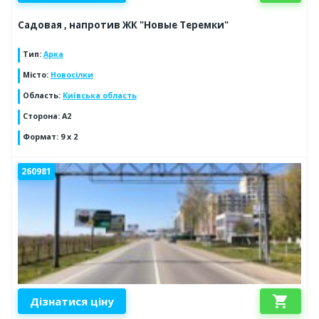
Садовая , напротив ЖК "Новые Теремки"
Тип
:
Арка
Місто
:
Новосілки
Область
:
Київська область
Сторона
:
А2
Формат
:
9 х 2
260981
shopping_cart
Дізнатися ціну