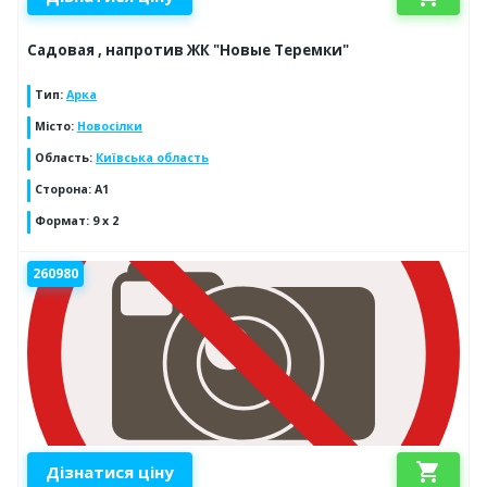
Садовая , напротив ЖК "Новые Теремки"
Тип
:
Арка
Місто
:
Новосілки
Область
:
Київська область
Сторона
:
А1
Формат
:
9 х 2
260980
shopping_cart
Дізнатися ціну