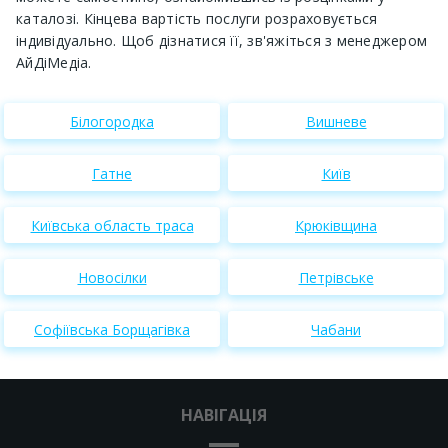
каталозі. Кінцева вартість послуги розраховується
індивідуально. Щоб дізнатися її, зв'яжіться з менеджером
АйДіМедіа.
Білогородка
Вишневе
Гатне
Київ
Київська область траса
Крюківщина
Новосілки
Петрівське
Софіївська Борщагівка
Чабани
НАВІГАЦІЯ