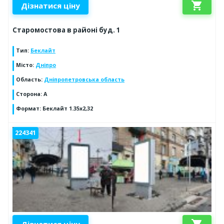
shopping_cart
Дізнатися ціну
Старомостова в районі буд. 1
Тип
:
Беклайт
Місто
:
Дніпро
Область
:
Дніпропетровська область
Сторона
:
А
Формат
:
Беклайт 1.35х2,32
224341