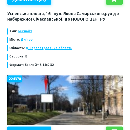
Успенська площа, 16 - вул. Якова Самарського,рух до
набережної Січеславської, до НОВОГО ЦЕНТРУ
Тип
:
Беклайт
Місто
:
Дніпро
Область
:
Дніпропетровська область
Сторона
:
В
Формат
:
Бэклайт 3.14х2.32
224378