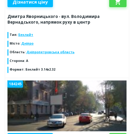
shopping_cart
Дізнатися ціну
Дмитра Яворницького - вул. Володимира
Вернадського, напрямок руху в центр
Тип
:
Беклайт
Місто
:
Дніпро
Область
:
Дніпропетровська область
Сторона
:
А
Формат
:
Бэклайт 3.14х2.32
184245