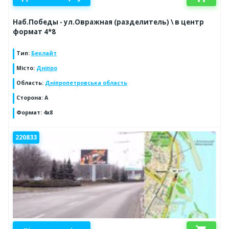
Наб.Победы - ул.Овражная (разделитель) \ в центр
формат 4*8
Тип
:
Беклайт
Місто
:
Дніпро
Область
:
Дніпропетровська область
Сторона
:
А
Формат
:
4х8
220833