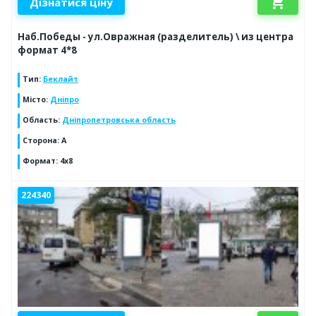
shopping_cart
Дізнатися ціну
Наб.Победы - ул.Овражная (разделитель) \ из центра
формат 4*8
Тип
:
Беклайт
Місто
:
Дніпро
Область
:
Дніпропетровська область
Сторона
:
А
Формат
:
4х8
224340