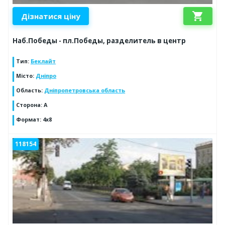
shopping_cart
Дізнатися ціну
Наб.Победы - пл.Победы, разделитель в центр
Тип
:
Беклайт
Місто
:
Дніпро
Область
:
Дніпропетровська область
Сторона
:
A
Формат
:
4х8
118154