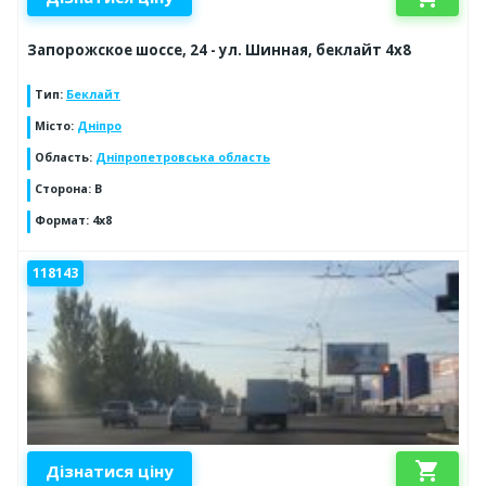
Запорожское шоссе, 24 - ул. Шинная, беклайт 4х8
Тип
:
Беклайт
Місто
:
Дніпро
Область
:
Дніпропетровська область
Сторона
:
B
Формат
:
4х8
118143
shopping_cart
Дізнатися ціну