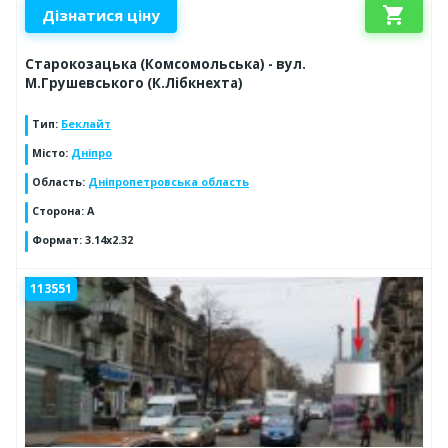
shopping_cart
Дізнатися ціну
Старокозацька (Комсомольська) - вул.
М.Грушевського (К.Лібкнехта)
Тип
:
Беклайт
Місто
:
Дніпро
Область
:
Дніпропетровська область
Сторона
:
А
Формат
:
3.14х2.32
113551