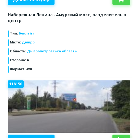
Набережная Ленина - Амурский мост, разделитель в
центр
Тип
:
Беклайт
Місто
:
Дніпро
Область
:
Дніпропетровська область
Сторона
:
A
Формат
:
4х8
118150