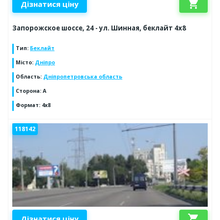
shopping_cart
Дізнатися ціну
Запорожское шоссе, 24 - ул. Шинная, беклайт 4х8
Тип
:
Беклайт
Місто
:
Дніпро
Область
:
Дніпропетровська область
Сторона
:
A
Формат
:
4х8
118142
shopping_cart
Дізнатися ціну