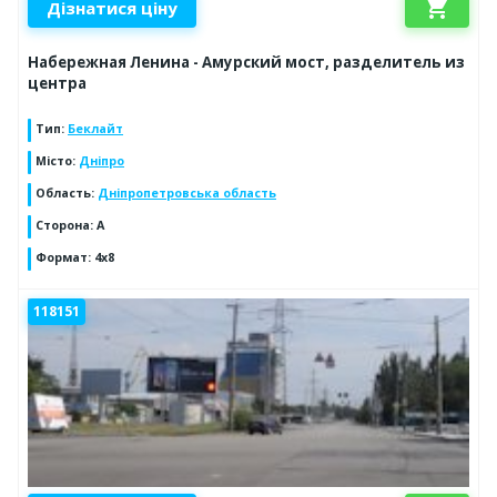
shopping_cart
Дізнатися ціну
Набережная Ленина - Амурский мост, разделитель из
центра
Тип
:
Беклайт
Місто
:
Дніпро
Область
:
Дніпропетровська область
Сторона
:
A
Формат
:
4х8
118151