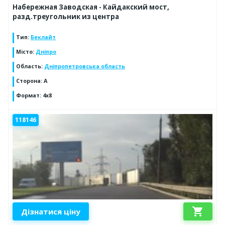
Набережная Заводская - Кайдакский мост,
разд.треугольник из центра
Тип
:
Беклайт
Місто
:
Дніпро
Область
:
Дніпропетровська область
Сторона
:
A
Формат
:
4х8
118146
shopping_cart
Дізнатися ціну