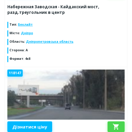
Набережная Заводская - Кайдакский мост,
разд.треугольник в центр
Тип
:
Беклайт
Місто
:
Дніпро
Область
:
Дніпропетровська область
Сторона
:
A
Формат
:
4х8
118147
shopping_cart
Дізнатися ціну