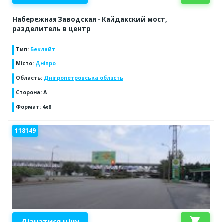
Набережная Заводская - Кайдакский мост,
разделитель в центр
Тип
:
Беклайт
Місто
:
Дніпро
Область
:
Дніпропетровська область
Сторона
:
A
Формат
:
4х8
118149
shopping_cart
Дізнатися ціну