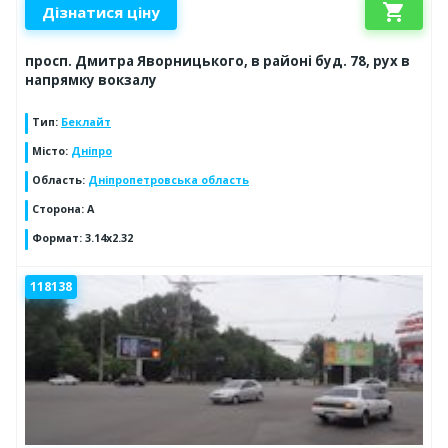
shopping_cart
Дізнатися ціну
просп. Дмитра Яворницького, в районі буд. 78, рух в
напрямку вокзалу
Тип
:
Беклайт
Місто
:
Дніпро
Область
:
Дніпропетровська область
Сторона
:
А
Формат
:
3.14х2.32
118138