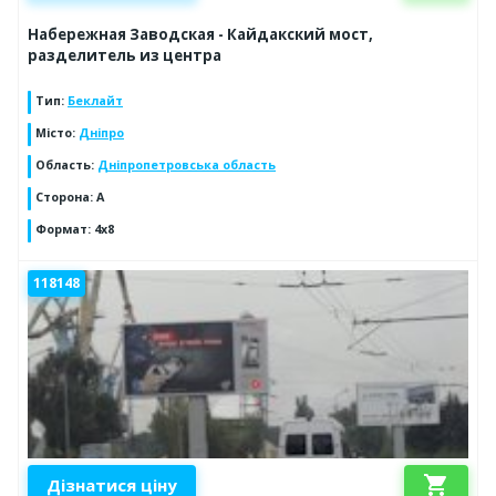
Набережная Заводская - Кайдакский мост,
разделитель из центра
Тип
:
Беклайт
Місто
:
Дніпро
Область
:
Дніпропетровська область
Сторона
:
A
Формат
:
4х8
118148
shopping_cart
Дізнатися ціну