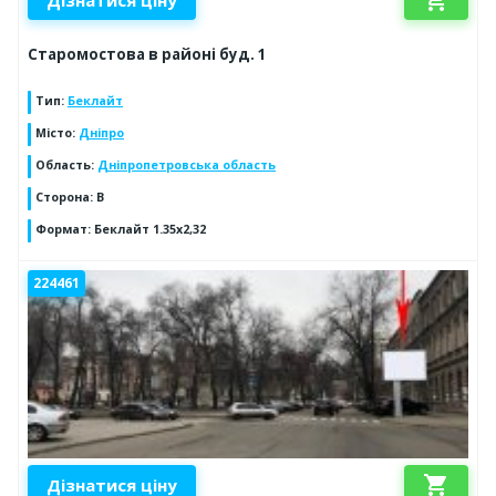
shopping_cart
Дізнатися ціну
Старомостова в районі буд. 1
Тип
:
Беклайт
Місто
:
Дніпро
Область
:
Дніпропетровська область
Сторона
:
В
Формат
:
Беклайт 1.35х2,32
224461
shopping_cart
Дізнатися ціну