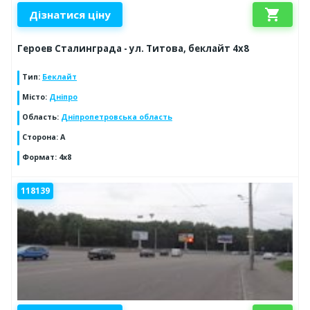
shopping_cart
Дізнатися ціну
Героев Сталинграда - ул. Титова, беклайт 4х8
Тип
:
Беклайт
Місто
:
Дніпро
Область
:
Дніпропетровська область
Сторона
:
A
Формат
:
4х8
118139