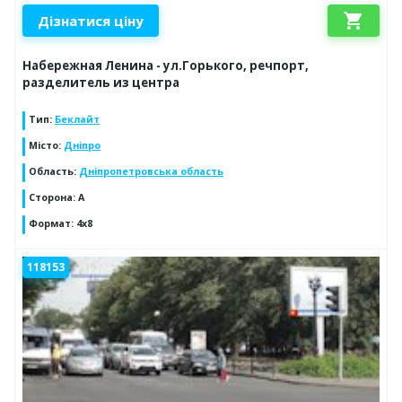
shopping_cart
Дізнатися ціну
Набережная Ленина - ул.Горького, речпорт,
разделитель из центра
Тип
:
Беклайт
Місто
:
Дніпро
Область
:
Дніпропетровська область
Сторона
:
A
Формат
:
4х8
118153