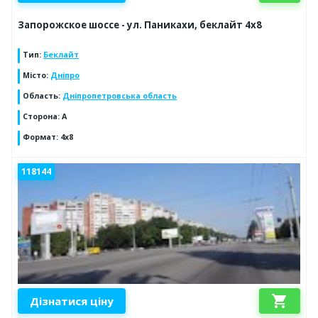
Запорожское шоссе - ул. Паникахи, беклайт 4х8
Тип
:
Беклайт
Місто
:
Дніпро
Область
:
Дніпропетровська область
Сторона
:
A
Формат
:
4х8
118144
shopping_cart
Дізнатися ціну