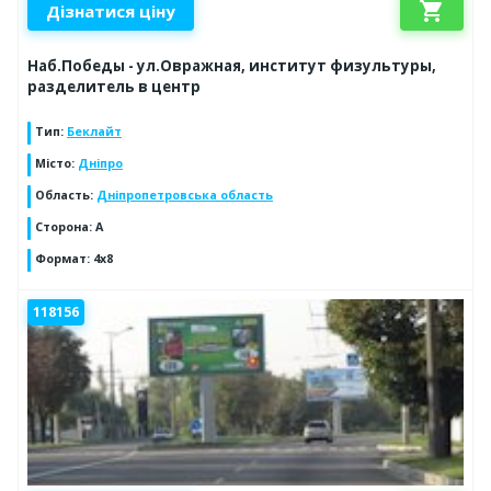
shopping_cart
Дізнатися ціну
Наб.Победы - ул.Овражная, институт физультуры,
разделитель в центр
Тип
:
Беклайт
Місто
:
Дніпро
Область
:
Дніпропетровська область
Сторона
:
A
Формат
:
4х8
118156