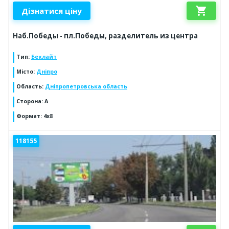
shopping_cart
Дізнатися ціну
Наб.Победы - пл.Победы, разделитель из центра
Тип
:
Беклайт
Місто
:
Дніпро
Область
:
Дніпропетровська область
Сторона
:
A
Формат
:
4х8
118155