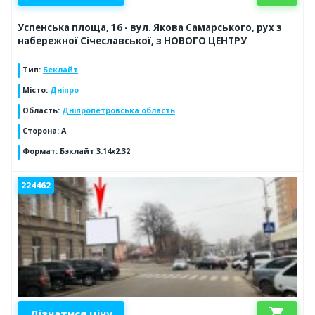
Успенська площа, 16 - вул. Якова Самарського, рух з
набережної Січеславської, з НОВОГО ЦЕНТРУ
Тип
:
Беклайт
Місто
:
Дніпро
Область
:
Дніпропетровська область
Сторона
:
А
Формат
:
Бэклайт 3.14х2.32
224462
shopping_cart
Дізнатися ціну