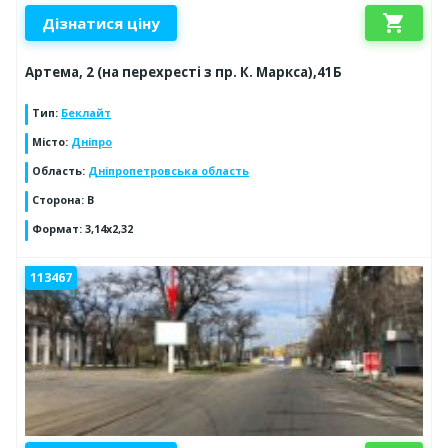
shopping_cart
Дізнатися ціну
Артема, 2 (на перехресті з пр. К. Маркса),41Б
Тип
:
Беклайт
Місто
:
Дніпро
Область
:
Дніпропетровська область
Сторона
:
В
Формат
:
3,14х2,32
113467