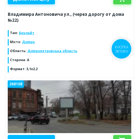
Владимира Антоновича ул., (через дорогу от дома
№22)
Тип
:
Беклайт
Місто
:
Дніпро
КНОПКА
Область
:
Дніпропетровська область
ЗВ'ЯЗКУ
Сторона
:
А
Формат
:
3,1х2,2
268108