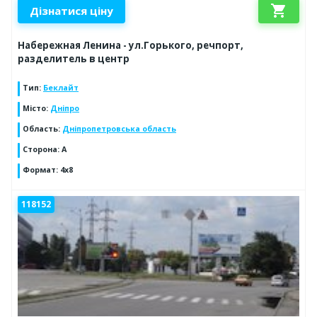
shopping_cart
Дізнатися ціну
Набережная Ленина - ул.Горького, речпорт,
разделитель в центр
Тип
:
Беклайт
Місто
:
Дніпро
Область
:
Дніпропетровська область
Сторона
:
A
Формат
:
4х8
118152