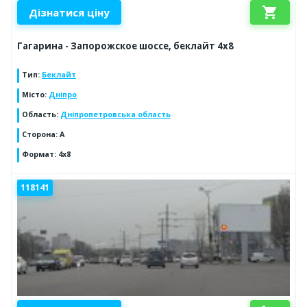
shopping_cart
Дізнатися ціну
Гагарина - Запорожское шоссе, беклайт 4х8
Тип
:
Беклайт
Місто
:
Дніпро
Область
:
Дніпропетровська область
Сторона
:
A
Формат
:
4х8
118141