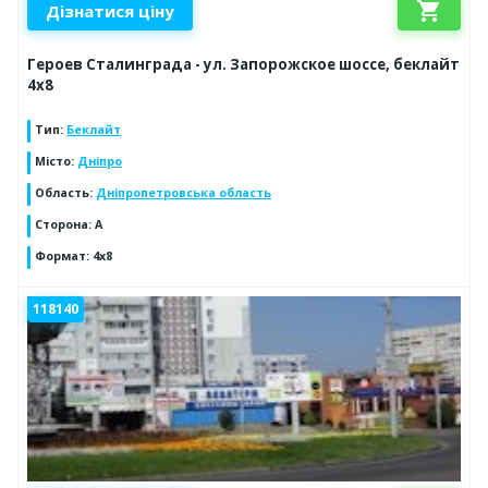
shopping_cart
Дізнатися ціну
Героев Сталинграда - ул. Запорожское шоссе, беклайт
4х8
Тип
:
Беклайт
Місто
:
Дніпро
Область
:
Дніпропетровська область
Сторона
:
A
Формат
:
4х8
118140