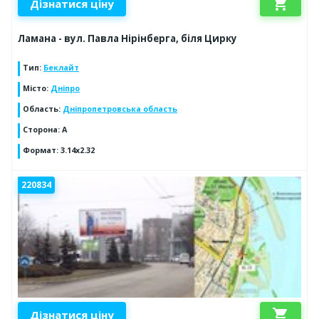
shopping_cart
Дізнатися ціну
Ламана - вул. Павла Нірінберга, біля Цирку
Тип
:
Беклайт
Місто
:
Дніпро
Область
:
Дніпропетровська область
Сторона
:
А
Формат
:
3.14х2.32
220834
shopping_cart
Дізнатися ціну