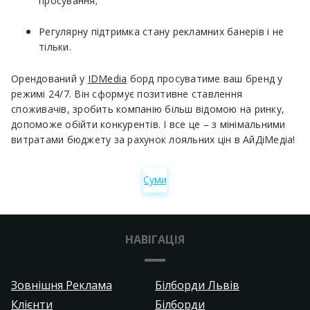
просування;
Регулярну підтримка стану рекламних банерів і не
тільки.
Орендований у
IDMedia
борд просуватиме ваш бренд у
режимі 24/7. Він сформує позитивне ставлення
споживачів, зробить компанію більш відомою на ринку,
допоможе обійти конкурентів. І все це – з мінімальними
витратами бюджету за рахунок лояльних цін в АйДіМедіа!
Суми
НАВІГАЦІЯ
Зовнішня Реклама
Білборди Львів
Клієнти
Білборди