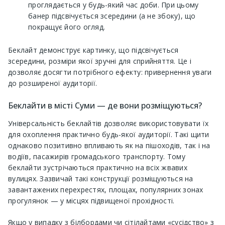
проглядається у будь-який час доби. При цьому
банер підсвічується зсередини (а не збоку), що
покращує його огляд.
Беклайт демонструє картинку, що підсвічується
зсередини, розміри якої зручні для сприйняття. Це і
дозволяє досягти потрібного ефекту: привернення уваги
до розширеної аудиторії.
Беклайти в місті Суми — де вони розміщуються?
Універсальність беклайтів дозволяє використовувати їх
для охоплення практично будь-якої аудиторії. Такі щити
однаково позитивно впливають як на пішоходів, так і на
водіїв, пасажирів громадського транспорту. Тому
беклайти зустрічаються практично на всіх жвавих
вулицях. Зазвичай такі конструкції розміщуються на
завантажених перехрестях, площах, популярних зонах
прогулянок — у місцях підвищеної прохідності.
Якщо у випадку з білбордами чи сітілайтами «сусідство» з