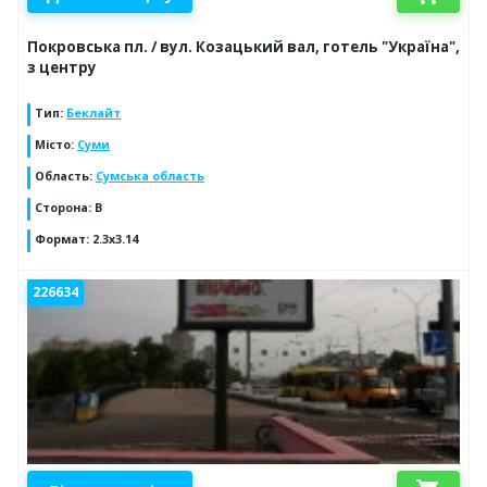
Покровська пл. / вул. Козацький вал, готель "Україна",
з центру
Тип
:
Беклайт
Місто
:
Суми
Область
:
Сумська область
Сторона
:
B
Формат
:
2.3x3.14
226634