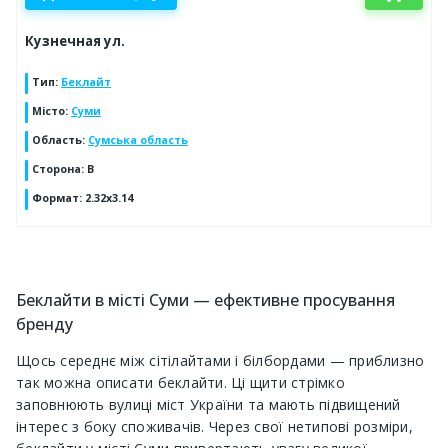
Кузнечная ул.
Тип
:
Беклайт
Місто
:
Суми
Область
:
Сумська область
Сторона
:
B
Формат
:
2.32x3.14
Беклайти в місті Суми — ефективне просування
бренду
Щось середнє між сітілайтами і білбордами — приблизно
так можна описати беклайти. Ці щити стрімко
заповнюють вулиці міст України та мають підвищений
інтерес з боку споживачів. Через свої нетипові розміри,