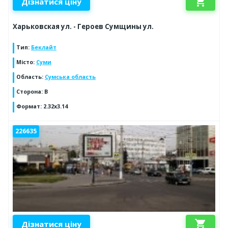
shopping_cart
Дізнатися ціну
Харьковская ул. - Героев Сумщины ул.
Тип
:
Беклайт
Місто
:
Суми
Область
:
Сумська область
Сторона
:
B
Формат
:
2.32x3.14
226635
shopping_cart
Дізнатися ціну