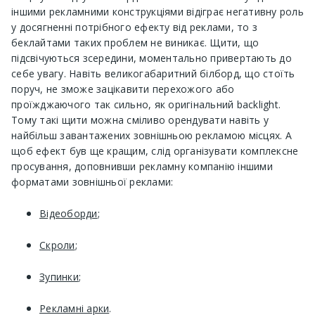
іншими рекламними конструкціями відіграє негативну роль
у досягненні потрібного ефекту від реклами, то з
беклайтами таких проблем не виникає. Щити, що
підсвічуються зсередини, моментально привертають до
себе увагу. Навіть великогабаритний білборд, що стоїть
поруч, не зможе зацікавити перехожого або
проїжджаючого так сильно, як оригінальний backlight.
Тому такі щити можна сміливо орендувати навіть у
найбільш завантажених зовнішньою рекламою місцях. А
щоб ефект був ще кращим, слід організувати комплексне
просування, доповнивши рекламну компанію іншими
форматами зовнішньої реклами:
Відеоборди
;
Скроли
;
Зупинки
;
Рекламні арки
.