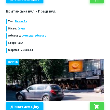
Британська вул. - Праці вул.
Тип
:
Беклайт
Місто
:
Суми
Область
:
Сумська область
Сторона
:
A
Формат
:
2.32x3.14
154416
shopping_cart
Дізнатися ціну