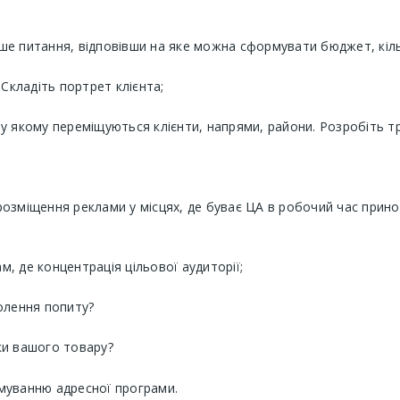
ше питання, відповівши на яке можна сформувати бюджет, кіл
 Складіть портрет клієнта;
 у якому переміщуються клієнти, напрями, райони. Розробіть т
озміщення реклами у місцях, де буває ЦА в робочий час принос
, де концентрація цільової аудиторії;
волення попиту?
ки вашого товару?
муванню адресної програми.