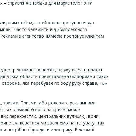
ах
– справжня знахідка для маркетологів та
пулярним носієм, такий канал просування дає
ампанії часто залежить від комплексного
. Рекламне агентство
IDMedia
пропонує клієнтам
и
едньо, рекламної поверхні, на яку клеять плакат
нігівська область представлена ​​білбордами таких
- сторона, яка перебуває по ходу руху справа, «Б»
д призма. Призми, або ролери, є рекламними
аються ламелі. Усього на призмі може
вих перехрестях, центральних вулицях), вони
почне змінюватися ми звернемо на неї увагу, так
ня потрібно підводити електрику. Рекламні