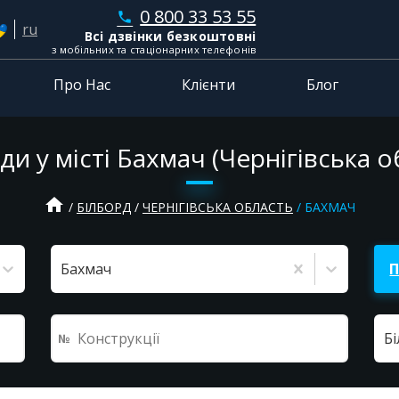
0 800 33 53 55
phone
ru
Всі дзвінки безкоштовні
з мобільних та стаціонарних телефонів
Про Нас
Клієнти
Блог
ди у місті Бахмач (Чернігівська о
home
БІЛБОРД
ЧЕРНІГІВСЬКА ОБЛАСТЬ
БАХМАЧ
Бахмач
Б