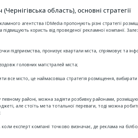
(Чернігівська область), основні стратегії
амного агентства IDMedia пропонують різні стратегії розміщен
 підвищують користь від проведеної рекламної компанії. Залеж
точки підприємства, пронизує квартали міста, спрямовує та інф
вздовж головних магістралей міста;
ити все місто, це наймасовіша стратегія розміщення, вибират
у у певному районі, можна задіяти розбивку районами, розміщу
юджеті, але стоїть мета тотальної переваги, тоді можна роби
;
, коли експерт компанії точково визначає, де реклама на біл