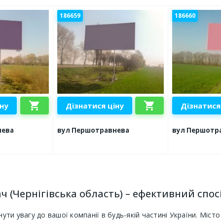
186659
186660
shopping_cart
shopping_cart
іну
Дізнатися ціну
Дізнатися
нева
вул Першотравнева
вул Першотр
ач (Чернігівська область) – ефективний спо
нути увагу до вашої компанії в будь-якій частині України. Міс