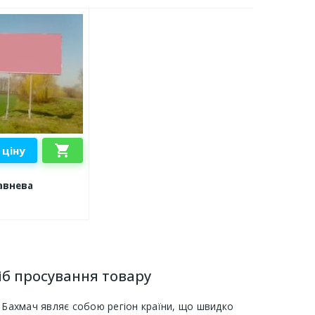
shopping_cart
 ціну
авнева
сіб просування товару
то Бахмач являє собою регіон країни, що швидко