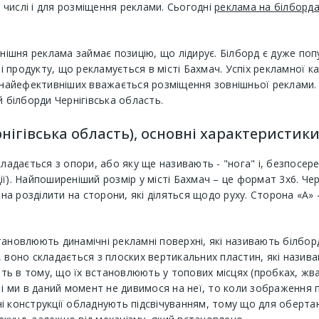
у числі і для розміщення реклами. Сьогодні
реклама на білборд
внішня реклама займає позицію, що лідирує. Білборд є дуже по
 продукту, що рекламується в місті Бахмач. Успіх рекламної к
із найефективніших вважається розміщення зовнішньої реклами
й білборди Чернігівська область.
нігівська область), основні характеристик
ладається з опори, або яку ще називають - "нога" і, безпосер
ї). Найпоширеніший розмір у місті Бахмач – це формат 3х6. Чер
жна розділити на сторони, які діляться щодо руху. Сторона «А» 
тановлюють динамічні рекламні поверхні, які називають білбор
 воно складається з плоских вертикальних пластин, які назив
ь в тому, що їх встановлюють у топових місцях (пробках, жва
 і ми в даний момент не дивимося на неї, то коли зображення 
і конструкції обладнують підсвічуванням, тому що для обертан