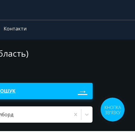
Контакти
бласть)
ПОШУК
КНОПКА
ЗВ'ЯЗКУ
ілборд