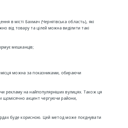
ня в місті Бахмач (Чернігівська область), які
но від товару та цілей можна виділити такі
ормує мешканців;
и місця можна за показниками, обираючи
ючи рекламу на найпопулярніших вулицях. Також ця
ти щомісячно акцент чергуючи райони,
бордах буде корисною. Цей метод може поєднувати