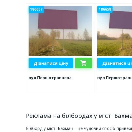
186657
186658
shopping_cart
Дізнатися ціну
Дізнатися ц
вул Першотравнева
вул Першотрав
Реклама на білбордах у місті Бахм
Білборд у місті Бахмач – це чудовий спосіб привер