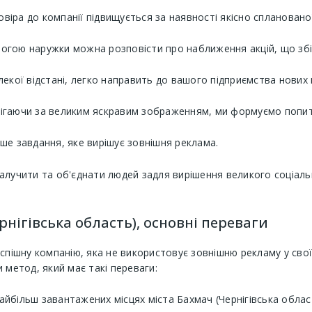
іра до компанії підвищується за наявності якісно спланованої
огою наружки можна розповісти про наближення акцій, що збіл
лекої відстані, легко направить до вашого підприємства нових к
рігаючи за великим яскравим зображенням, ми формуємо попит
іше завдання, яке вирішує зовнішня реклама.
алучити та об'єднати людей задля вирішення великого соціал
рнігівська область), основні переваги
спішну компанію, яка не використовує зовнішню рекламу у свої
 метод, який має такі переваги:
айбільш завантажених місцях міста Бахмач (Чернігівська облас