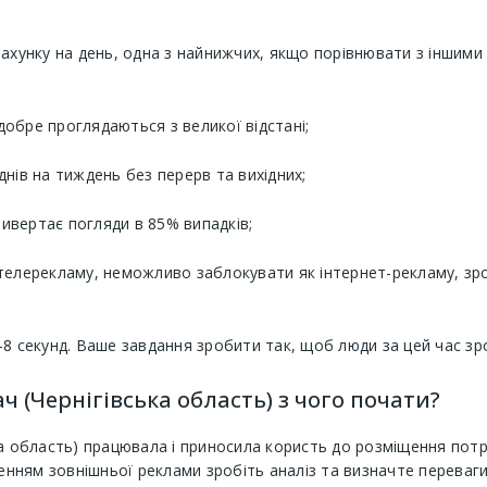
рахунку на день, одна з найнижчих, якщо порівнювати з іншими
добре проглядаються з великої відстані;
днів на тиждень без перерв та вихідних;
ивертає погляди в 85% випадків;
лерекламу, неможливо заблокувати як інтернет-рекламу, зроби
4-8 секунд. Ваше завдання зробити так, щоб люди за цей час зр
ч (Чернігівська область) з чого почати?
а область) працювала і приносила користь до розміщення потрі
енням зовнішньої реклами зробіть аналіз та визначте переваги 