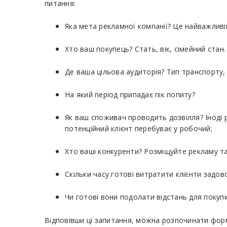
питання:
Яка мета рекламної компанії? Це найважливі
Хто ваш покупець? Стать, вік, сімейний стан.
Де ваша цільова аудиторія? Тип транспорту,
На який період припадає пік попиту?
Як ваш споживач проводить дозвілля? Іноді р
потенційний клієнт перебуває у робочий;
Хто ваші конкуренти? Розміщуйте рекламу там
Скільки часу готові витратити клієнти задо
Чи готові вони подолати відстань для покуп
Відповівши ці запитання, можна розпочинати фор