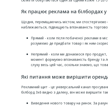
сюжети обертаються один за одним кожні 15-20 се
Як працює реклама на білбордах у 
Щодня, переміщаючись містом, ми спостерігаємо с
наближаються, підвищують впізнаваність торгової
Прямий - коли після побаченої реклами в мі
розуміємо де придбати товар і як ним скори
Непрямий - коли ми дізнаємося про продукт,
момент формуємо впізнаваність бренду та ло
слуху весь цей час, оскільки знаємо, що тов
Які питання може вирішити оренда 
Рекламний щит - це універсальний канал просуван
білборд 3х6 видно з далеку, він може вирішити так
Виведення нового товару на ринок. За рахун