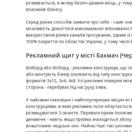
розвивається, в якому безліч цікавих місць, у том
власників бізнесу.
Серед різних способів заявити про себе - саме зо
можливість домогтися максимальної впізнаваності
використання різних каналів просування, одним 
100% покриття по областях України, у тому числі 
Рекламний щит у місті Бахмач (Чер
Білборд або бігборд - рекламна конструкція, що ск
або монтують банер (залежить від типу конструкці
форматів 3х12, 3х4, 4х8. Усі рекламні поверхні мо
сторона - перебуває під час руху зліва.
У найзавантаженіших і найпопулярніших місцях вс
конструкціями, в яких рекламне поле обертається,
розміщуватися 3 сюжети. Переваги призм полягают
динамічні - навіть якщо призма знаходиться збоку
влаштоване людське око. Найчастіше такі рекламн