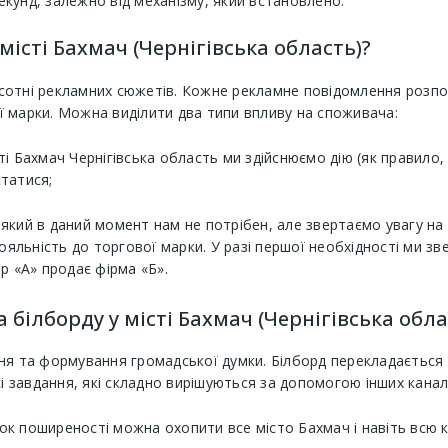
кунд, залежно від механізму, який встановлено.
місті Бахмач (Чернігівська область)?
отні рекламних сюжетів. Кожне рекламне повідомлення розпові
 марки. Можна виділити два типи впливу на споживача:
сті Бахмач Чернігівська область ми здійснюємо дію (як правил
статися;
 який в даний момент нам не потрібен, але звертаємо увагу на 
яльність до торгової марки. У разі першої необхідності ми зве
ар «А» продає фірма «Б».
білборду у місті Бахмач (Чернігівська обла
ня та формування громадської думки. Білборд перекладається з
і завдання, які складно вирішуються за допомогою інших каналі
ок поширеності можна охопити все місто Бахмач і навіть всю к