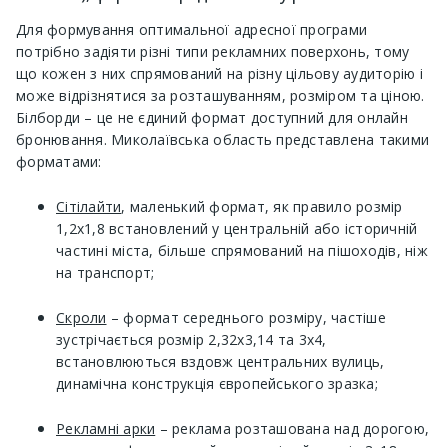
Для формування оптимальної адресної програми
потрібно задіяти різні типи рекламних поверхонь, тому
що кожен з них спрямований на різну цільову аудиторію і
може відрізнятися за розташуванням, розміром та ціною.
Білборди – це не єдиний формат доступний для онлайн
бронювання. Миколаївська область представлена ​​такими
форматами:
Сітілайти
, маленький формат, як правило розмір
1,2х1,8 встановлений у центральній або історичній
частині міста, більше спрямований на пішоходів, ніж
на транспорт;
Скроли
– формат середнього розміру, частіше
зустрічається розмір 2,32х3,14 та 3х4,
встановлюються вздовж центральних вулиць,
динамічна конструкція європейського зразка;
Рекламні арки
– реклама розташована над дорогою,