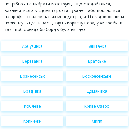
потрібно - це вибрати конструкції, що сподобалися,
визначитися з місцями їх розташування, або покластися
на професіоналізм наших менеджерів, які із задоволенням
проконсультують вас і дадуть корисну пораду як зробити
так, щоб оренда білбордів була вигідна.
Арбузинка
Баштанка
Березанка
Братське
Вознесенськ
Воскресенське
Врадіївка
Доманівка
Коблеве
Криве Озеро
Кринички
Мигія