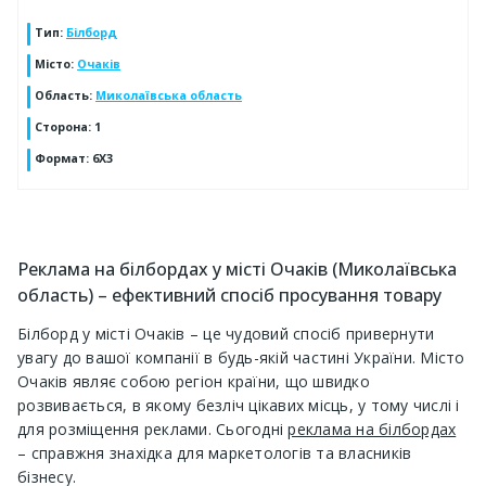
Тип
:
Білборд
Місто
:
Очаків
Область
:
Миколаївська область
Сторона
:
1
Формат
:
6Х3
Реклама на білбордах у місті Очаків (Миколаївська
область) – ефективний спосіб просування товару
Білборд у місті Очаків – це чудовий спосіб привернути
увагу до вашої компанії в будь-якій частині України. Місто
Очаків являє собою регіон країни, що швидко
розвивається, в якому безліч цікавих місць, у тому числі і
для розміщення реклами. Сьогодні
реклама на білбордах
– справжня знахідка для маркетологів та власників
бізнесу.