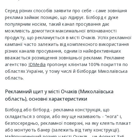
Серед різних способів заявити про себе - саме зовнішня
реклама займає позицію, що лідирує. Білборд є дуже
популярним носієм, такий канал просування дає
можливість домогтися максимальної впізнаваності
продукту, що рекламується в місті Очаків. Успіх рекламної
кампанії часто залежить від комплексного використання
різних каналів просування, одним із найефективніших
вважається розміщення зовнішньої реклами. Рекламне
агентство
IDMedia
пропонує клієнтам 100% покриття по
областях України, у тому числі й білборди Миколаївська
область.
Рекламний щит у місті Очаків (Миколаївська
область), основні характеристики
Білборд або бігборд - рекламна конструкція, що
складається з опори, або яку ще називають - "нога" і,
безпосередньо, рекламної поверхні, на яку клеять плакат
або монтують банер (залежить від типу конструкції).
Найпоширеніший розмір у місті Очаків – це формат 3х6.