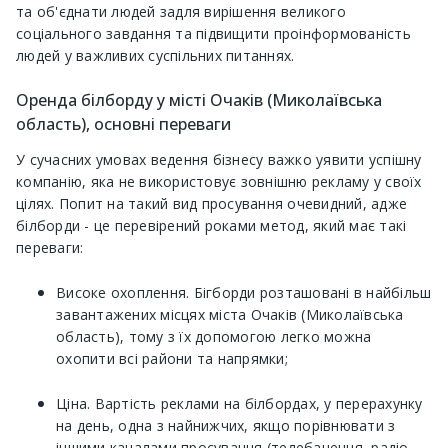
та об'єднати людей задля вирішення великого
соціального завдання та підвищити проінформованість
людей у ​​важливих суспільних питаннях.
Оренда білборду у місті Очаків (Миколаївська
область), основні переваги
У сучасних умовах ведення бізнесу важко уявити успішну
компанію, яка не використовує зовнішню рекламу у своїх
цілях. Попит на такий вид просування очевидний, адже
білборди - це перевірений роками метод, який має такі
переваги:
Високе охоплення. Бігборди розташовані в найбільш
завантажених місцях міста Очаків (Миколаївська
область), тому з їх допомогою легко можна
охопити всі райони та напрямки;
Ціна. Вартість реклами на білбордах, у перерахунку
на день, одна з найнижчих, якщо порівнювати з
іншими каналами просування (телебачення, радіо,