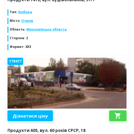
Тип
:
Білборд
Місто
:
Очаків
Область
:
Миколаївська область
Сторона
:
2
Формат
:
6X3
179477
shopping_cart
Дізнатися ціну
Продукти 605, вул. 60 років СРСР, 18