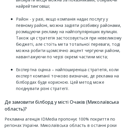
найрейтинговіші;
Район - у разі, якщо компанія надає послугу у
певному районі, можна задіяти розбивку районами,
розміщуючи рекламу на найпопулярніших вулицях.
Також ця стратегія застосовується при невеликому
бюджеті, але стоїть мета тотальної переваги, тоді
можна робити щомісячно акцент чергуючи райони,
навантажуючи по черзі окремі частини міста;
Експертна оцінка – найпоширеніша стратегія, коли
експерт компанії точково визначає, де реклама на
білбордах буде корисною. Цей метод може
поєднувати різні стратегії.
Де замовити білборд у місті Очаків (Миколаївська
область)?
Рекламна агенція IDMedia пропонує 100% покриття по
регіонах України. Миколаївська область в останні роки