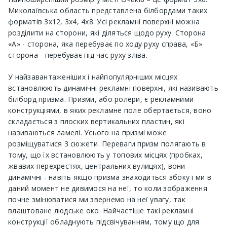
Миколаївська область представлена ​​білбордами таких
форматів 3х12, 3х4, 4х8. Усі рекламні поверхні можна
розділити на сторони, які діляться щодо руху. Сторона
«А» - сторона, яка перебуває по ходу руху справа, «Б»
сторона - перебуває під час руху зліва.
У найзавантаженіших і найпопулярніших місцях
встановлюють динамічні рекламні поверхні, які називають
білборд призма. Призми, або ролери, є рекламними
конструкціями, в яких рекламне поле обертається, воно
складається з плоских вертикальних пластин, які
називаються ламелі. Усього на призмі може
розміщуватися 3 сюжети. Переваги призм полягають в
тому, що їх встановлюють у топових місцях (пробках,
жвавих перехрестях, центральних вулицях), вони
динамічні - навіть якщо призма знаходиться збоку і ми в
даний момент не дивимося на неї, то коли зображення
почне змінюватися ми звернемо на неї увагу, так
влаштоване людське око. Найчастіше такі рекламні
конструкції обладнують підсвічуванням, тому що для