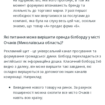
на підприємство, яке його пропонує, в той же
момент формуємо впізнаваність бренду та
лояльність до торгової марки. У разі першої
необхідності ми звертаємося за послугами до
компанії, яка була на слуху весь цей час, оскільки
знаємо, що товар «А» продає фірма «Б».
Які питання може вирішити оренда білборду у місті
Очаків (Миколаївська область)?
Рекламний щит - це універсальний канал просування та
формування громадської думки. Білборд перекладається з
англійської як інформаційна дошка. Класичний білборд 3х6
видно з далеку, він може вирішити такі завдання, які
складно вирішуються за допомогою інших каналів
комунікації. Наприклад:
Виведення нового товару на ринок. За рахунок
поширеності можна охопити все місто Очаків і
навіть всю країну;