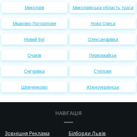
Миколаїв
Миколаївська область траса
Мішково-Погорілове
Нова Одеса
Новий Буг
Олександрівка
Очаків
Первомайськ
Снігурівка
Степове
Шевченково
Южноукраїнськ
НАВІГАЦІЯ
Зовнішня Реклама
Білборди Львів