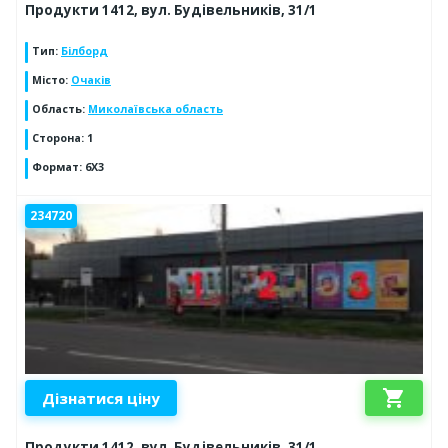
Продукти 1412, вул. Будівельників, 31/1
Тип
:
Білборд
Місто
:
Очаків
Область
:
Миколаївська область
Сторона
:
1
Формат
:
6X3
234720
shopping_cart
Дізнатися ціну
Продукти 1412, вул. Будівельників, 31/1