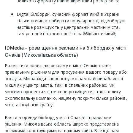
великого формату найпоширеніший розмір 3х18;
Digital білборди
, сучасний формат який в Україні
тільки починає набирати популярності, відеоборди
частіше розміщують у центральній частині міста,
там де попит на зовнішність найбільш великий;
IDMedia – розміщення реклами на білбордах у місті
Очаків (Миколаївська область)
Розмістити зовнішню рекламу в місті Очаків стане
правильним рішенням для просування вашого товару або
послуги. Ми завжди запропонуємо вам найпривабливіші
місця як у центрі міста, так і в спальних районах. Ми
можемо провести як точкове розміщення, так і велику
охоплювальну компанію, націлену покрити кілька районів,
міст, а іноді всю країну.
Взяти в оренду білборд у місті Очаків – правильне
рішення. Миколаївська область широко представлена ​​
всілякими конструкціями на нашому сайті. Все що вам