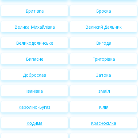
Бритівка
Броска
Велика Михайлівка
Великий Дальник
Великодолинське
Вигода
Випасне
Григорівка
Доброслав
Затока
Іванівка
Ізмаїл
Кароліно-Бугаз
Кілія
Кодима
Красносілка