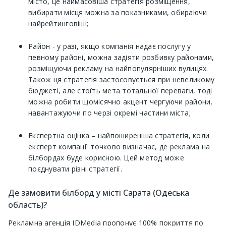
місто, це наймасовіша стратегія розміщення,
вибирати місця можна за показниками, обираючи
найрейтинговіші;
Район - у разі, якщо компанія надає послугу у
певному районі, можна задіяти розбивку районами,
розміщуючи рекламу на найпопулярніших вулицях.
Також ця стратегія застосовується при невеликому
бюджеті, але стоїть мета тотальної переваги, тоді
можна робити щомісячно акцент чергуючи райони,
навантажуючи по черзі окремі частини міста;
Експертна оцінка – найпоширеніша стратегія, коли
експерт компанії точково визначає, де реклама на
білбордах буде корисною. Цей метод може
поєднувати різні стратегії.
Де замовити білборд у місті Сарата (Одеська
область)?
Рекламна агенція IDMedia пропонує 100% покриття по