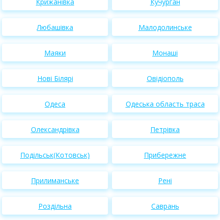
Крижанівка
Кучурган
Любашівка
Малодолинське
Маяки
Монаші
Нові Білярі
Овідіополь
Одеса
Одеська область траса
Олександрівка
Петрівка
Подільськ(Котовськ)
Прибережне
Прилиманське
Рені
Роздільна
Саврань