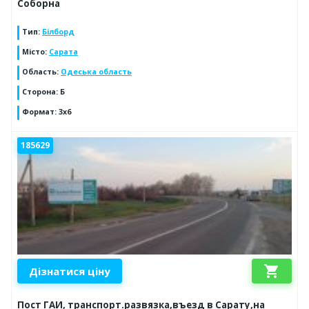
Соборна
Тип
:
Білборд
Місто
:
Сарата
Область
:
Одеська область
Сторона
:
Б
Формат
:
3х6
185629
shopping_cart
Дізнатися ціну
Пост ГАИ, транспорт.развязка,въезд в Сарату,на