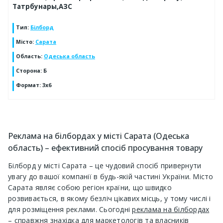
Татрбунары,АЗС
Тип
:
Білборд
Місто
:
Сарата
Область
:
Одеська область
Сторона
:
Б
Формат
:
3х6
Реклама на білбордах у місті Сарата (Одеська
область) – ефективний спосіб просування товару
Білборд у місті Сарата – це чудовий спосіб привернути
увагу до вашої компанії в будь-якій частині України. Місто
Сарата являє собою регіон країни, що швидко
розвивається, в якому безліч цікавих місць, у тому числі і
для розміщення реклами. Сьогодні
реклама на білбордах
– справжня знахідка для маркетологів та власників