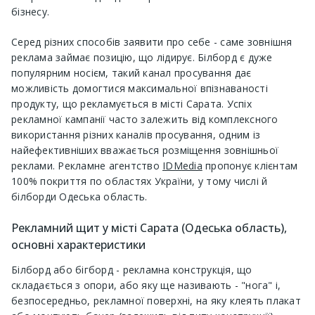
бізнесу.
Серед різних способів заявити про себе - саме зовнішня
реклама займає позицію, що лідирує. Білборд є дуже
популярним носієм, такий канал просування дає
можливість домогтися максимальної впізнаваності
продукту, що рекламується в місті Сарата. Успіх
рекламної кампанії часто залежить від комплексного
використання різних каналів просування, одним із
найефективніших вважається розміщення зовнішньої
реклами. Рекламне агентство
IDMedia
пропонує клієнтам
100% покриття по областях України, у тому числі й
білборди Одеська область.
Рекламний щит у місті Сарата (Одеська область),
основні характеристики
Білборд або бігборд - рекламна конструкція, що
складається з опори, або яку ще називають - "нога" і,
безпосередньо, рекламної поверхні, на яку клеять плакат