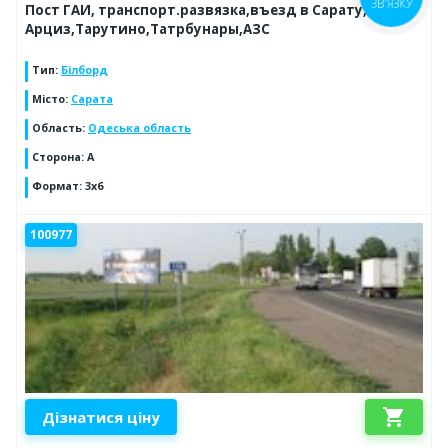
ЗВ'ЯЗКУ
Пост ГАИ, транспорт.развязка,въезд в Сарату,на
Арциз,Тарутино,Татрбунары,АЗС
Тип
:
Білборд
Місто
:
Сарата
Область
:
Одеська область
Сторона
:
А
Формат
:
3x6
100977
shopping_cart
Дізнатися ціну