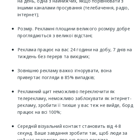
на день, одна з найнижчих, якщо порівнювати з
іншими каналами просування (телебачення, радіо,
інтернет);
Розмір. Рекламні площини великого розміру добре
проглядаються з великої відстані;
Реклама працює на вас 24 години на добу, 7 днів на
тиждень без перерв та вихідних;
Зовнішню рекламу важко ігнорувати, вона
привертає погляди в 85% випадків;
Рекламний щит неможливо переключити як
телерекламу, неможливо заблокувати як інтернет-
рекламу, зробити її тихіше у вас теж не вийде, борд
працює на всі 100%;
Середній візуальний контакт становить від 4-8
секунд. Ваше завдання зробити так, щоб люди за
цей час зрозуміли, про що ваша реклама.