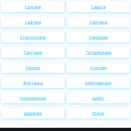
Салгани
Сарата
Саф'яни
Сергіївка
Старокозаче
Суворове
Тарутине
Татарбунари
Удобне
Усатове
Фонтанка
Хлібодарське
Чорноморськ
Шабо
Ширяєве
Южне