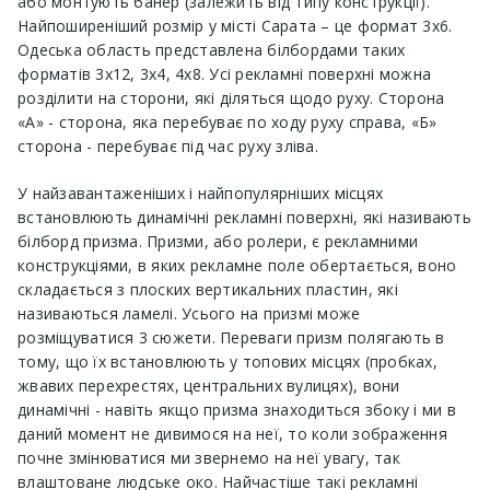
або монтують банер (залежить від типу конструкції).
Найпоширеніший розмір у місті Сарата – це формат 3х6.
Одеська область представлена ​​білбордами таких
форматів 3х12, 3х4, 4х8. Усі рекламні поверхні можна
розділити на сторони, які діляться щодо руху. Сторона
«А» - сторона, яка перебуває по ходу руху справа, «Б»
сторона - перебуває під час руху зліва.
У найзавантаженіших і найпопулярніших місцях
встановлюють динамічні рекламні поверхні, які називають
білборд призма. Призми, або ролери, є рекламними
конструкціями, в яких рекламне поле обертається, воно
складається з плоских вертикальних пластин, які
називаються ламелі. Усього на призмі може
розміщуватися 3 сюжети. Переваги призм полягають в
тому, що їх встановлюють у топових місцях (пробках,
жвавих перехрестях, центральних вулицях), вони
динамічні - навіть якщо призма знаходиться збоку і ми в
даний момент не дивимося на неї, то коли зображення
почне змінюватися ми звернемо на неї увагу, так
влаштоване людське око. Найчастіше такі рекламні