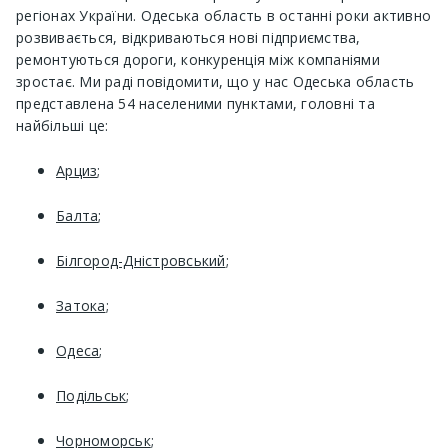
регіонах України. Одеська область в останні роки активно
розвивається, відкриваються нові підприємства,
ремонтуються дороги, конкуренція між компаніями
зростає. Ми раді повідомити, що у нас Одеська область
представлена ​​54 населеними пунктами, головні та
найбільші це:
Арциз
;
Балта
;
Білгород-Дністровський
;
Затока
;
Одеса
;
Подільськ
;
Чорноморськ
;