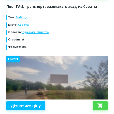
Пост ГАИ, транспорт. развязка, выезд из Сараты
Тип
:
Білборд
Місто
:
Сарата
Область
:
Одеська область
Сторона
:
А
Формат
:
3х6
186271
shopping_cart
Дізнатися ціну