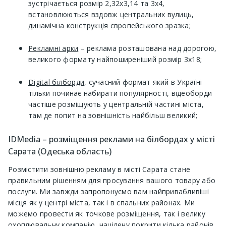
зустрічається розмір 2,32х3,14 та 3х4,
встановлюються вздовж центральних вулиць,
динамічна конструкція європейського зразка;
Рекламні арки
– реклама розташована над дорогою,
великого формату найпоширеніший розмір 3х18;
Digital білборди
, сучасний формат який в Україні
тільки починає набирати популярності, відеоборди
частіше розміщують у центральній частині міста,
там де попит на зовнішність найбільш великий;
IDMedia – розміщення реклами на білбордах у місті
Сарата (Одеська область)
Розмістити зовнішню рекламу в місті Сарата стане
правильним рішенням для просування вашого товару або
послуги. Ми завжди запропонуємо вам найпривабливіші
місця як у центрі міста, так і в спальних районах. Ми
можемо провести як точкове розміщення, так і велику
охоплювальну компанію, націлену покрити кілька районів,