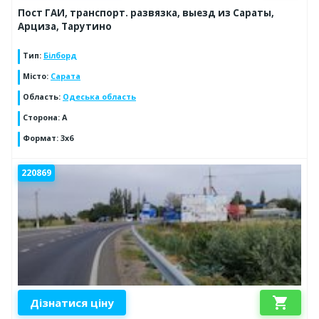
Пост ГАИ, транспорт. развязка, выезд из Сараты,
Арциза, Тарутино
Тип
:
Білборд
Місто
:
Сарата
Область
:
Одеська область
Сторона
:
А
Формат
:
3x6
220869
shopping_cart
Дізнатися ціну