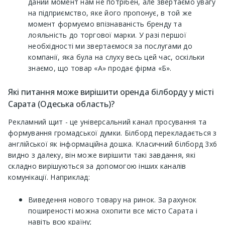
даний момент нам не потрібен, але звертаємо увагу
на підприємство, яке його пропонує, в той же
момент формуємо впізнаваність бренду та
лояльність до торгової марки. У разі першої
необхідності ми звертаємося за послугами до
компанії, яка була на слуху весь цей час, оскільки
знаємо, що товар «А» продає фірма «Б».
Які питання може вирішити оренда білборду у місті
Сарата (Одеська область)?
Рекламний щит - це універсальний канал просування та
формування громадської думки. Білборд перекладається з
англійської як інформаційна дошка. Класичний білборд 3х6
видно з далеку, він може вирішити такі завдання, які
складно вирішуються за допомогою інших каналів
комунікації. Наприклад:
Виведення нового товару на ринок. За рахунок
поширеності можна охопити все місто Сарата і
навіть всю країну;