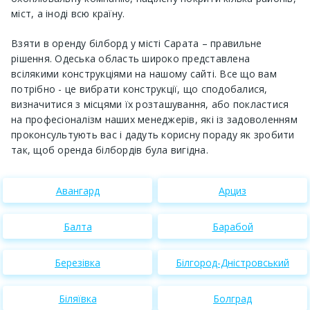
міст, а іноді всю країну.
Взяти в оренду білборд у місті Сарата – правильне
рішення. Одеська область широко представлена ​​
всілякими конструкціями на нашому сайті. Все що вам
потрібно - це вибрати конструкції, що сподобалися,
визначитися з місцями їх розташування, або покластися
на професіоналізм наших менеджерів, які із задоволенням
проконсультують вас і дадуть корисну пораду як зробити
так, щоб оренда білбордів була вигідна.
Авангард
Арциз
Балта
Барабой
Березівка
Білгород-Дністровський
Біляївка
Болград