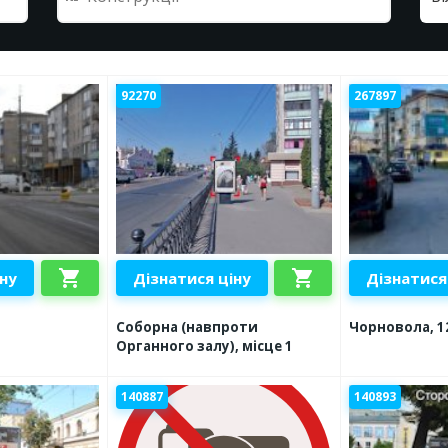
92270
267897
shopping_cart
shopping_cart
іну
Дізнатися ціну
Дізнатися
Соборна (навпроти
Чорновола, 1
Органного залу), місце 1
140887
140893