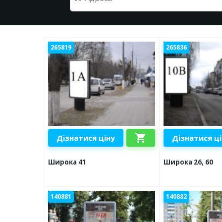
265819
265836
shopping_cart
Дізнатися ціну
Дізнатися ц
Широка 41
Широка 26, 60
140881
140882