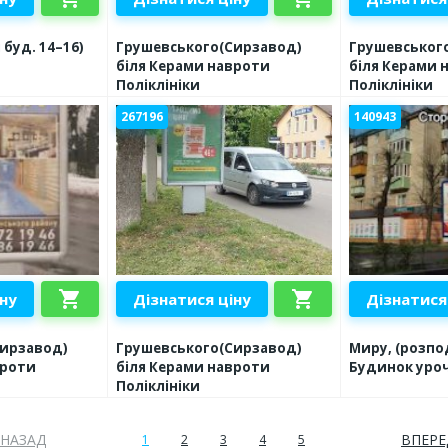
 буд. 14–16)
Грушевського(Сирзавод)
Грушевськог
біля Керами навроти
біля Керами 
Поліклініки
Поліклініки
267196
140943
shopping_cart
shopping_cart
іну
Дізнатися ціну
Дізнатися
Сирзавод)
Грушевського(Сирзавод)
Миру, (розпо
вроти
біля Керами навроти
Будинок уро
Поліклініки
НАЗАД
ВПЕРЕ
1
2
3
4
5