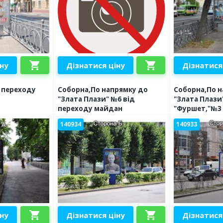
shopping_cart
shopping_cart
іну
Дізнатися ціну
Дізнатися
д переходу
Соборна,По напрямку до
Соборна,По н
"Злата Плази" №6 від
"Злата Плази
переходу майдан
"Фуршет,"№3 
незалежності
140934
140933
shopping_cart
shopping_cart
іну
Дізнатися ціну
Дізнатися