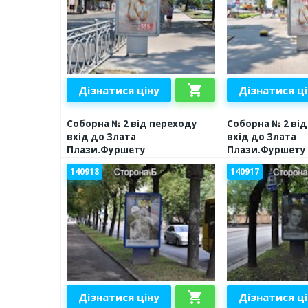
shopping_cart
Дізнатися ціну
Дізнатися ц
Соборна № 2 від переходу
Соборна № 2 ві
вхід до Злата
вхід до Злата
Плази.Фуршету
Плази.Фуршету
140918
140917
shopping_cart
Дізнатися ціну
Дізнатися ц