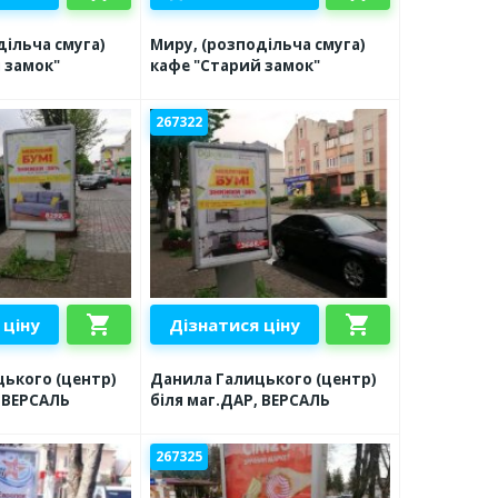
дільча смуга)
Миру, (розподільча смуга)
 замок"
кафе "Старий замок"
267322
shopping_cart
shopping_cart
 ціну
Дізнатися ціну
ького (центр)
Данила Галицького (центр)
, ВЕРСАЛЬ
біля маг.ДАР, ВЕРСАЛЬ
267325