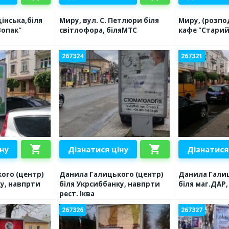
дінська,біля
Миру, вул. С. Петлюри біля
Миру, (розпо
Вопак"
світлофора, біляМТС
кафе "Старий
267324
267321
shopping_cart
shopping_cart
іну
Дізнатися ціну
Дізнатися
ого (центр)
Данила Галицького (центр)
Данила Галиц
ку, навпрти
біля Укрсиббанку, навпрти
біля маг.ДАР
рест. Іква
267326
267327