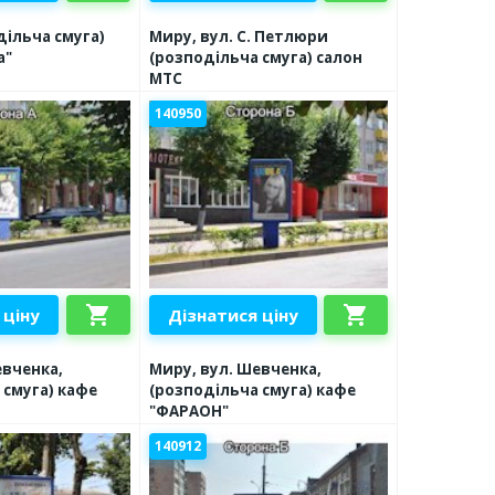
дільча смуга)
Миру, вул. С. Петлюри
а"
(розподільча смуга) салон
МТС
140950
shopping_cart
shopping_cart
 ціну
Дізнатися ціну
евченка,
Миру, вул. Шевченка,
 смуга) кафе
(розподільча смуга) кафе
"ФАРАОН"
140912