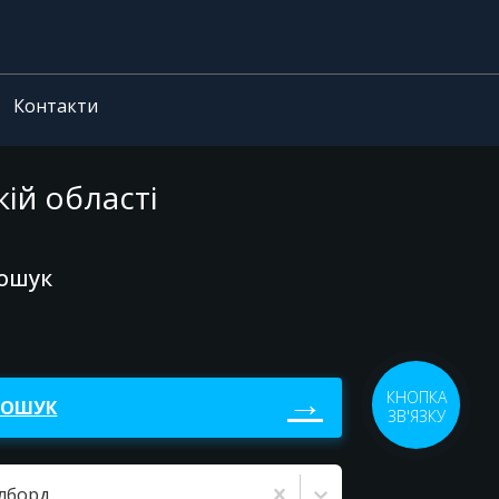
Контакти
кій області
пошук
КНОПКА
ПОШУК
ЗВ'ЯЗКУ
ілборд