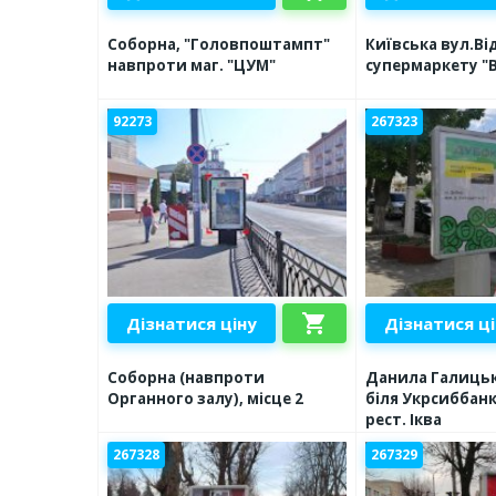
Соборна, "Головпоштампт"
Київська вул.Ві
навпроти маг. "ЦУМ"
супермаркету "
92273
267323
shopping_cart
Дізнатися ціну
Дізнатися ц
Соборна (навпроти
Данила Галицьк
Органного залу), місце 2
біля Укрсиббан
рест. Іква
267328
267329