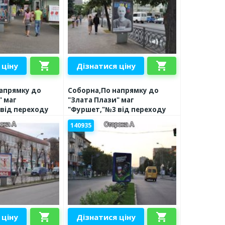
shopping_cart
shopping_cart
 ціну
Дізнатися ціну
апрямку до
Соборна,По напрямку до
" маг
"Злата Плази" маг
від переходу
"Фуршет,"№3 від переходу
140935
shopping_cart
shopping_cart
 ціну
Дізнатися ціну