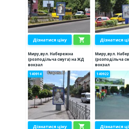
shopping_cart
Дізнатися ціну
Дізнатися ц
Миру,вул. Набережна
Миру,вул. Набе
(розподільча смуга) на ЖД
(розподільча см
вокзал
вокзал
140914
140922
shopping_cart
Дізнатися ціну
Дізнатися ц