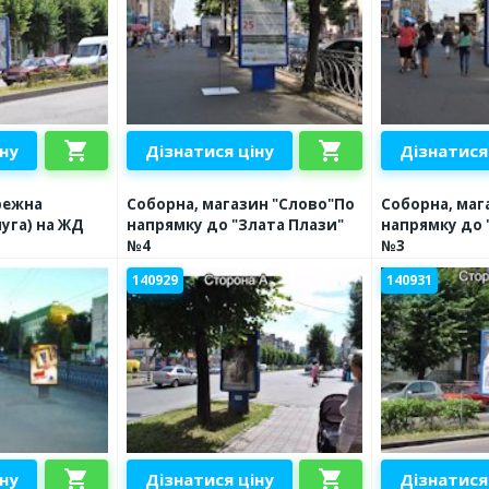
shopping_cart
shopping_cart
іну
Дізнатися ціну
Дізнатися
режна
Соборна, магазин "Слово"По
Соборна, маг
уга) на ЖД
напрямку до "Злата Плази"
напрямку до 
№4
№3
140929
140931
shopping_cart
shopping_cart
іну
Дізнатися ціну
Дізнатися