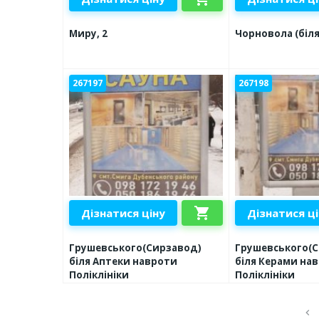
Миру, 2
Чорновола (біля
267197
267198
shopping_cart
Дізнатися ціну
Дізнатися ц
Грушевського(Сирзавод)
Грушевського(
біля Аптеки навроти
біля Керами на
Поліклініки
Поліклініки