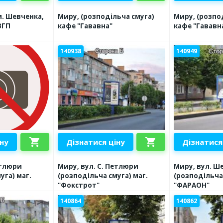
м. Шевченка,
Миру, (розподільча смуга)
Миру, (розпо
ВГП
кафе "Гававна"
кафе "Гававн
140938
140949
shopping_cart
shopping_cart
іну
Дізнатися ціну
Дізнатися
етлюри
Миру, вул. С. Петлюри
Миру, вул. Ш
уга) маг.
(розподільча смуга) маг.
(розподільча
"Фокстрот"
"ФАРАОН"
140864
140862