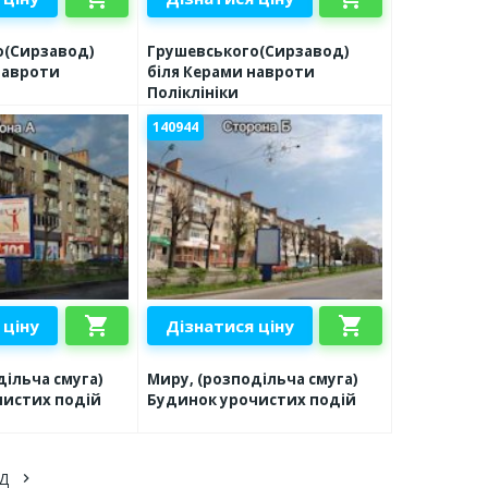
о(Сирзавод)
Грушевського(Сирзавод)
навроти
біля Керами навроти
Поліклініки
140944
shopping_cart
shopping_cart
 ціну
Дізнатися ціну
дільча смуга)
Миру, (розподільча смуга)
чистих подій
Будинок урочистих подій
Д