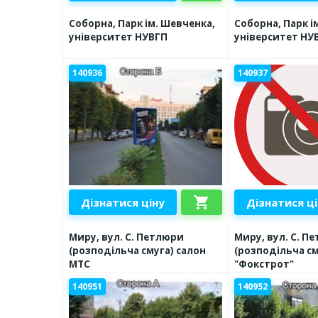
Соборна, Парк ім. Шевченка,
Соборна, Парк і
університет НУВГП
університет НУ
140936
140937
shopping_cart
Дізнатися ціну
Дізнатися ц
Миру, вул. С. Петлюри
Миру, вул. С. П
(розподільча смуга) салон
(розподільча см
МТС
"Фокстрот"
140951
140952