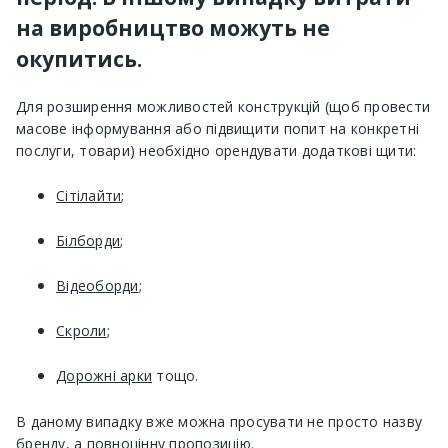
на виробництво можуть не
окупитись.
Для розширення можливостей конструкцій (щоб провести
масове інформування або підвищити попит на конкретні
послуги, товари) необхідно орендувати додаткові щити:
Сітілайти
;
Білборди
;
Відеоборди
;
Скроли
;
Дорожні арки
тощо.
В даному випадку вже можна просувати не просто назву
бренду, а повноцінну пропозицію.