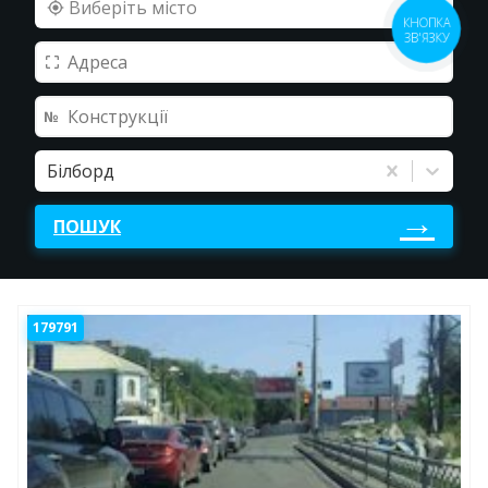
Виберіть місто
КНОПКА
ЗВ'ЯЗКУ
Білборд
ПОШУК
179791