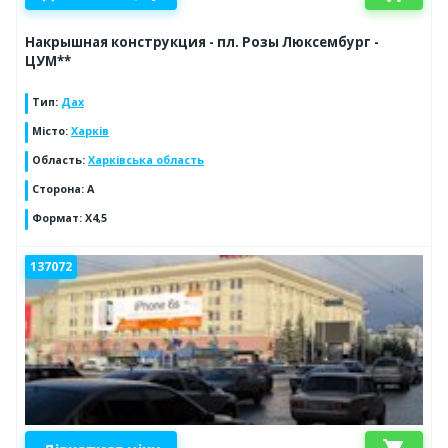
Накрышная конструкция - пл. Розы Люксембург -
ЦУМ**
Тип
:
Дах
Місто
:
Харків
Область
:
Харківська область
Сторона
:
А
Формат
:
Х4,5
137072