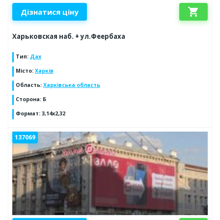
shopping_cart
Дізнатися ціну
Харьковская наб. + ул.Феербаха
Тип
:
Дах
Місто
:
Харків
Область
:
Харківська область
Сторона
:
Б
Формат
:
3,14х2,32
137069