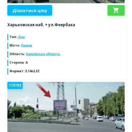
shopping_cart
Дізнатися ціну
Харьковская наб. + ул.Феербаха
Тип
:
Дах
Місто
:
Харків
Область
:
Харківська область
Сторона
:
А
Формат
:
3,14х2,32
179792