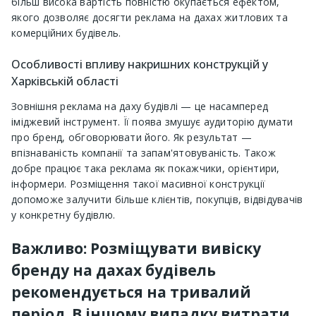
більш висока вартість повністю окупається ефектом,
якого дозволяє досягти реклама на дахах житлових та
комерційних будівель.
Особливості впливу накришних конструкцій у
Харківській області
Зовнішня реклама на даху будівлі — це насамперед
іміджевий інструмент. Її поява змушує аудиторію думати
про бренд, обговорювати його. Як результат —
впізнаваність компанії та запам'ятовуваність. Також
добре працює така реклама як покажчики, орієнтири,
інформери. Розміщення такої масивної конструкції
допоможе залучити більше клієнтів, покупців, відвідувачів
у конкретну будівлю.
Важливо: Розміщувати вивіску
бренду на дахах будівель
рекомендується на тривалий
період. В іншому випадку витрати