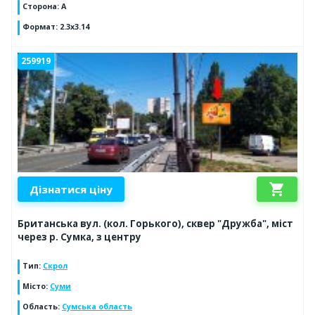
Сторона
:
A
Формат
:
2.3x3.14
259919
shopping_cart
Дізнатися ціну
Британська вул. (кол. Горького), сквер "Дружба", міст
через р. Сумка, з центру
Тип
:
Скрол
Місто
:
Суми
Область
:
Сумська область