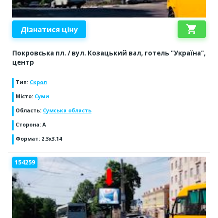
shopping_cart
Дізнатися ціну
Покровська пл. / вул. Козацький вал, готель "Україна",
центр
Тип
:
Скрол
Місто
:
Суми
Область
:
Сумська область
Сторона
:
A
Формат
:
2.3x3.14
154259