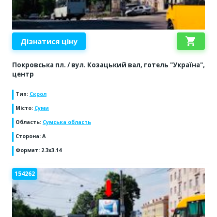
shopping_cart
Дізнатися ціну
Покровська пл. / вул. Козацький вал, готель "Україна",
центр
Тип
:
Скрол
Місто
:
Суми
Область
:
Сумська область
Сторона
:
A
Формат
:
2.3x3.14
154262