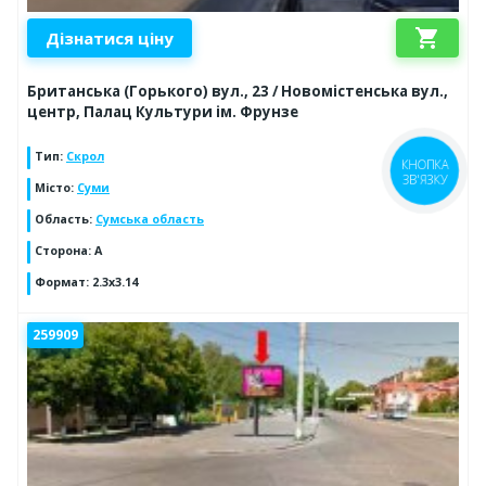
shopping_cart
Дізнатися ціну
Британська (Горького) вул., 23 / Новомістенська вул.,
центр, Палац Культури ім. Фрунзе
Тип
:
Скрол
КНОПКА
ЗВ'ЯЗКУ
Місто
:
Суми
Область
:
Сумська область
Сторона
:
A
Формат
:
2.3x3.14
259909