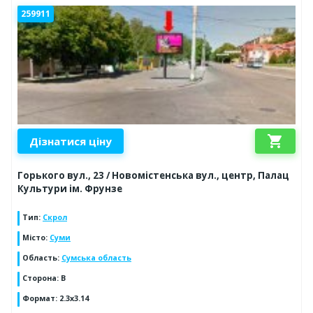
259911
shopping_cart
Дізнатися ціну
Горького вул., 23 / Новомістенська вул., центр, Палац
Культури ім. Фрунзе
Тип
:
Скрол
Місто
:
Суми
Область
:
Сумська область
Сторона
:
B
Формат
:
2.3x3.14