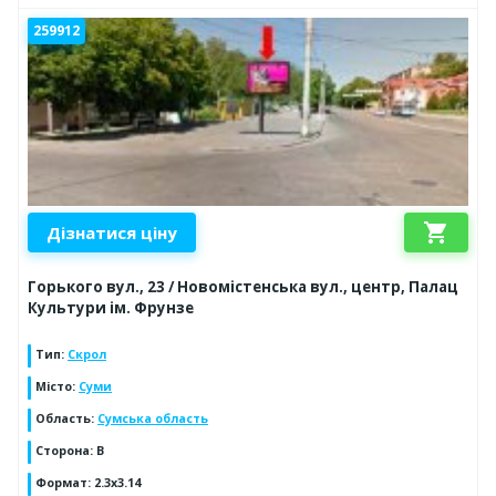
259912
shopping_cart
Дізнатися ціну
Горького вул., 23 / Новомістенська вул., центр, Палац
Культури ім. Фрунзе
Тип
:
Скрол
Місто
:
Суми
Область
:
Сумська область
Сторона
:
B
Формат
:
2.3x3.14