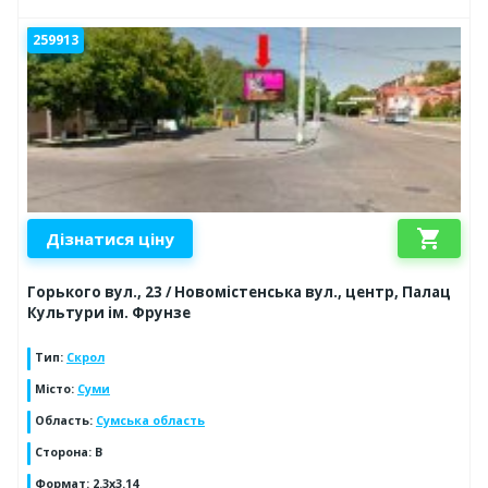
259913
shopping_cart
Дізнатися ціну
Горького вул., 23 / Новомістенська вул., центр, Палац
Культури ім. Фрунзе
Тип
:
Скрол
Місто
:
Суми
Область
:
Сумська область
Сторона
:
B
Формат
:
2.3x3.14