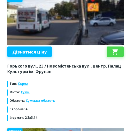
shopping_cart
Дізнатися ціну
Горького вул., 23 / Новомістенська вул., центр, Палац
Культури ім. Фрунзе
Тип
:
Скрол
Місто
:
Суми
Область
:
Сумська область
Сторона
:
A
Формат
:
2.3x3.14