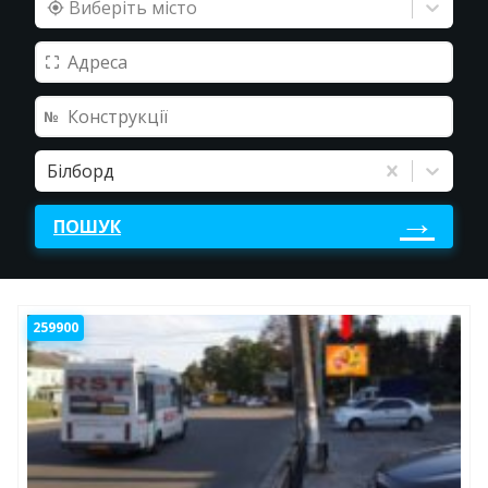
Виберіть місто
Білборд
ПОШУК
259900