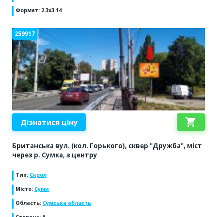
Формат
:
2.3x3.14
259917
shopping_cart
Дізнатися ціну
Британська вул. (кол. Горького), сквер "Дружба", міст
через р. Сумка, з центру
Тип
:
Скрол
Місто
:
Суми
Область
:
Сумська область