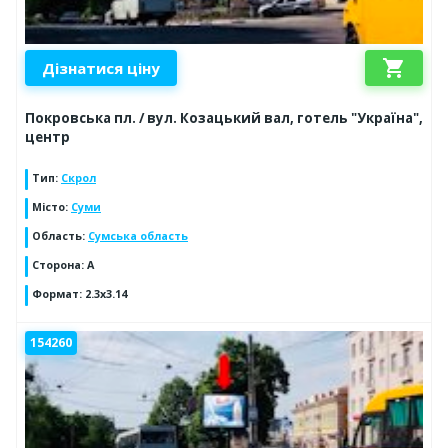
shopping_cart
Дізнатися ціну
Покровська пл. / вул. Козацький вал, готель "Україна",
центр
Тип
:
Скрол
Місто
:
Суми
Область
:
Сумська область
Сторона
:
A
Формат
:
2.3x3.14
154260