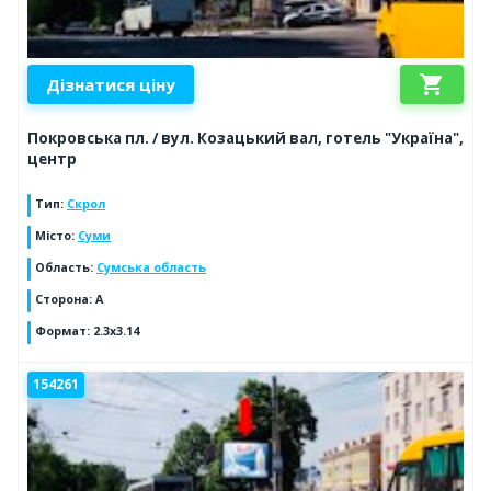
shopping_cart
Дізнатися ціну
Покровська пл. / вул. Козацький вал, готель "Україна",
центр
Тип
:
Скрол
Місто
:
Суми
Область
:
Сумська область
Сторона
:
A
Формат
:
2.3x3.14
154261