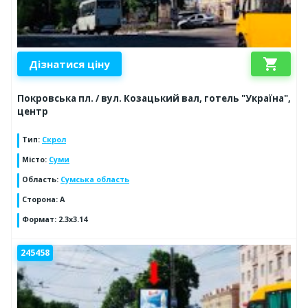
shopping_cart
Дізнатися ціну
Покровська пл. / вул. Козацький вал, готель "Україна",
центр
Тип
:
Скрол
Місто
:
Суми
Область
:
Сумська область
Сторона
:
A
Формат
:
2.3x3.14
245458