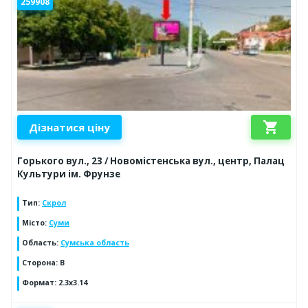
259908
shopping_cart
Дізнатися ціну
Горького вул., 23 / Новомістенська вул., центр, Палац
Культури ім. Фрунзе
Тип
:
Скрол
Місто
:
Суми
Область
:
Сумська область
Сторона
:
B
Формат
:
2.3x3.14