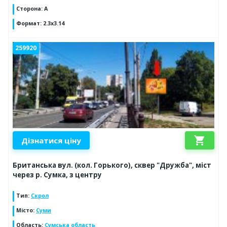
Сторона
:
A
Формат
:
2.3x3.14
259920
shopping_cart
Дізнатися ціну
Британська вул. (кол. Горького), сквер "Дружба", міст
через р. Сумка, з центру
Тип
:
Скрол
Місто
:
Суми
Область
:
Сумська область