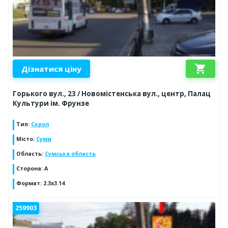
shopping_cart
Дізнатися ціну
Горького вул., 23 / Новомістенська вул., центр, Палац
Культури ім. Фрунзе
Тип
:
Скрол
Місто
:
Суми
Область
:
Сумська область
Сторона
:
A
Формат
:
2.3x3.14
259903