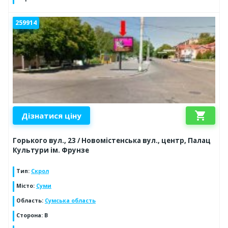
259914
shopping_cart
Дізнатися ціну
Горького вул., 23 / Новомістенська вул., центр, Палац
Культури ім. Фрунзе
Тип
:
Скрол
Місто
:
Суми
Область
:
Сумська область
Сторона
:
B