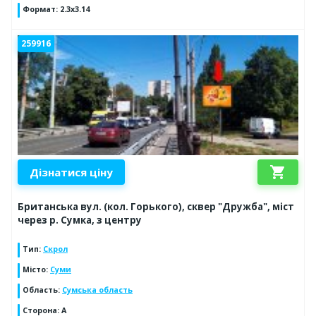
Формат
:
2.3x3.14
259916
shopping_cart
Дізнатися ціну
Британська вул. (кол. Горького), сквер "Дружба", міст
через р. Сумка, з центру
Тип
:
Скрол
Місто
:
Суми
Область
:
Сумська область
Сторона
:
A