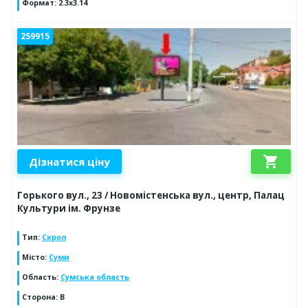
Формат
:
2.3x3.14
259915
shopping_cart
Дізнатися ціну
Горького вул., 23 / Новомістенська вул., центр, Палац
Культури ім. Фрунзе
Тип
:
Скрол
Місто
:
Суми
Область
:
Сумська область
Сторона
:
B