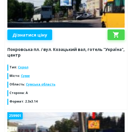
shopping_cart
Дізнатися ціну
Покровська пл. / вул. Козацький вал, готель "Україна",
центр
Тип
:
Скрол
Місто
:
Суми
Область
:
Сумська область
Сторона
:
A
Формат
:
2.3x3.14
259901