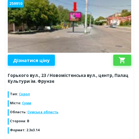
259910
shopping_cart
Дізнатися ціну
Горького вул., 23 / Новомістенська вул., центр, Палац
Культури ім. Фрунзе
Тип
:
Скрол
Місто
:
Суми
Область
:
Сумська область
Сторона
:
B
Формат
:
2.3x3.14