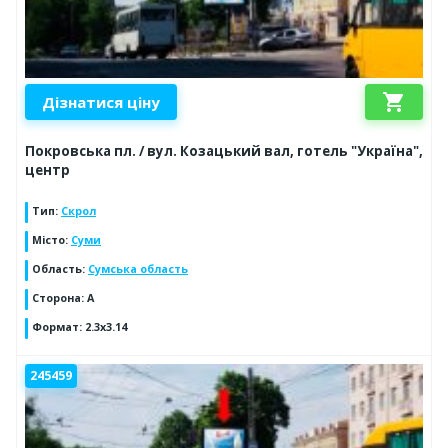
shopping_cart
Дізнатися ціну
Покровська пл. / вул. Козацький вал, готель "Україна",
центр
Тип
:
Скрол
Місто
:
Суми
Область
:
Сумська область
Сторона
:
A
Формат
:
2.3x3.14
245459