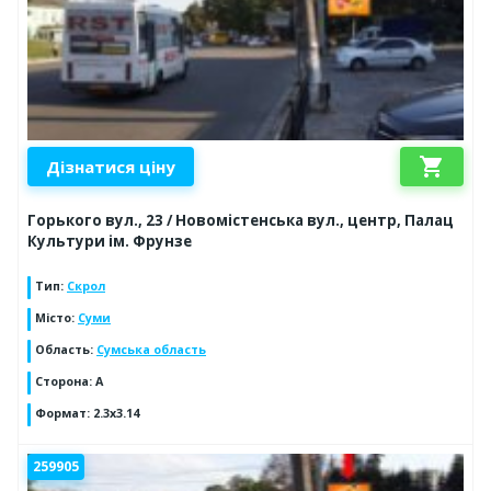
shopping_cart
Дізнатися ціну
Горького вул., 23 / Новомістенська вул., центр, Палац
Культури ім. Фрунзе
Тип
:
Скрол
Місто
:
Суми
Область
:
Сумська область
Сторона
:
A
Формат
:
2.3x3.14
259905