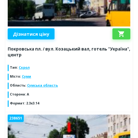
shopping_cart
Дізнатися ціну
Покровська пл. / вул. Козацький вал, готель "Україна",
центр
Тип
:
Скрол
Місто
:
Суми
Область
:
Сумська область
Сторона
:
A
Формат
:
2.3x3.14
238651