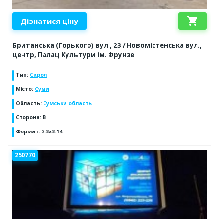
shopping_cart
Дізнатися ціну
Британська (Горького) вул., 23 / Новомістенська вул.,
центр, Палац Культури ім. Фрунзе
Тип
:
Скрол
Місто
:
Суми
Область
:
Сумська область
Сторона
:
B
Формат
:
2.3x3.14
250770