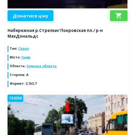
shopping_cart
Дізнатися ціну
Набережная р.Стрелки/ Покровская пл./ р-н
МакДональдс
Тип
:
Скрол
Місто
:
Суми
Область
:
Сумська область
Сторона
:
А
Формат
:
2,7х3,7
154258