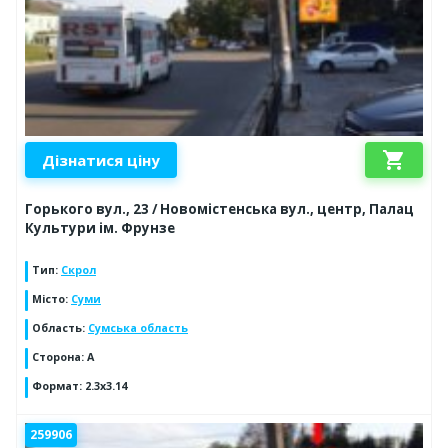
shopping_cart
Дізнатися ціну
Горького вул., 23 / Новомістенська вул., центр, Палац
Культури ім. Фрунзе
Тип
:
Скрол
Місто
:
Суми
Область
:
Сумська область
Сторона
:
A
Формат
:
2.3x3.14
259906