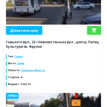
shopping_cart
Дізнатися ціну
Горького вул., 23 / Новомістенська вул., центр, Палац
Культури ім. Фрунзе
Тип
:
Скрол
Місто
:
Суми
Область
:
Сумська область
Сторона
:
A
Формат
:
2.3x3.14
259902