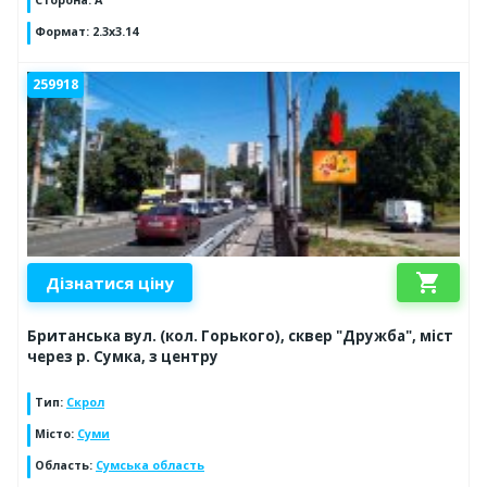
Сторона
:
A
Формат
:
2.3x3.14
259918
shopping_cart
Дізнатися ціну
Британська вул. (кол. Горького), сквер "Дружба", міст
через р. Сумка, з центру
Тип
:
Скрол
Місто
:
Суми
Область
:
Сумська область