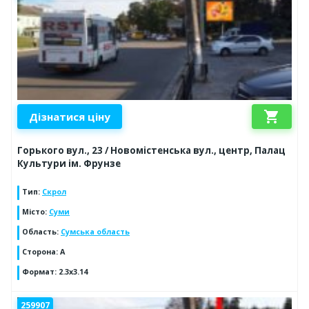
shopping_cart
Дізнатися ціну
Горького вул., 23 / Новомістенська вул., центр, Палац
Культури ім. Фрунзе
Тип
:
Скрол
Місто
:
Суми
Область
:
Сумська область
Сторона
:
A
Формат
:
2.3x3.14
259907