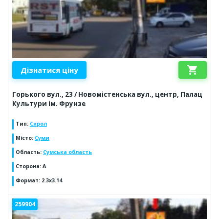
shopping_cart
Дізнатися ціну
Горького вул., 23 / Новомістенська вул., центр, Палац
Культури ім. Фрунзе
Тип
:
Скрол
Місто
:
Суми
Область
:
Сумська область
Сторона
:
A
Формат
:
2.3x3.14
259904