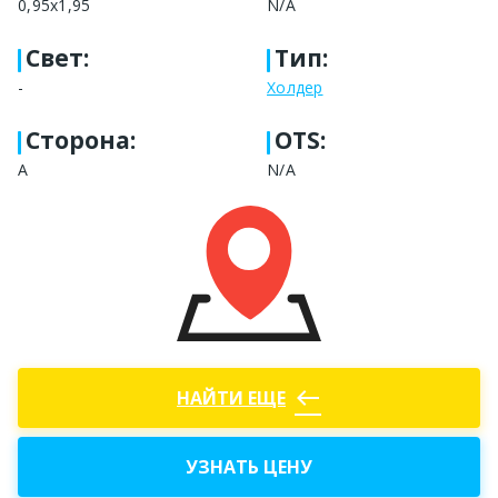
0,95х1,95
N/A
Свет
:
Тип
:
-
Холдер
Сторона
:
OTS:
A
N/A
west
НАЙТИ ЕЩЕ
УЗНАТЬ ЦЕНУ