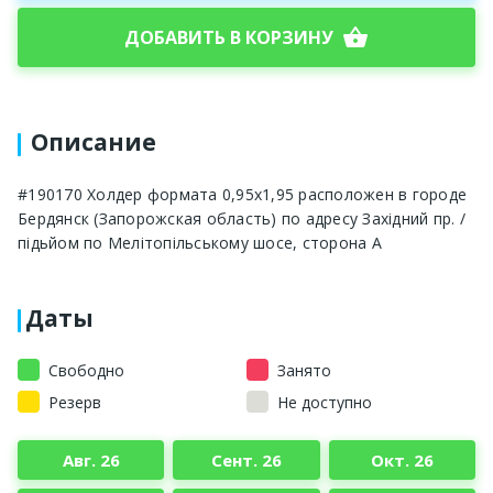
shopping_basket
ДОБАВИТЬ В КОРЗИНУ
Описание
#190170 Холдер формата 0,95х1,95 расположен в городе
Бердянск (Запорожская область) по адресу Західний пр. /
підьйом по Мелітопільському шосе, сторона A
Даты
Свободно
Занято
Резерв
Не доступно
Авг. 26
Сент. 26
Окт. 26