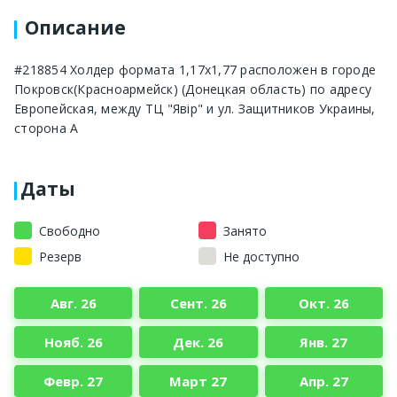
Описание
#218854 Холдер формата 1,17х1,77 расположен в городе
Покровск(Красноармейск) (Донецкая область) по адресу
Европейская, между ТЦ "Явір" и ул. Защитников Украины,
сторона А
Даты
Свободно
Занято
Резерв
Не доступно
Авг. 26
Сент. 26
Окт. 26
Нояб. 26
Дек. 26
Янв. 27
Февр. 27
Март 27
Апр. 27