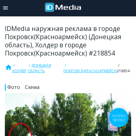
IDMedia наружная реклама в городе
Покровск(Красноармейск) (Донецкая
область), Холдер в городе
Покровск(Красноармейск) #218854
ДОНЕЦКАЯ
home
ХОЛДЕР
ОБЛАСТЬ
ПОКРОВСК(КРАСНОАРМЕЙСК)
218854
Фото
Схема
КНОПКА
ЗВ'ЯЗКУ