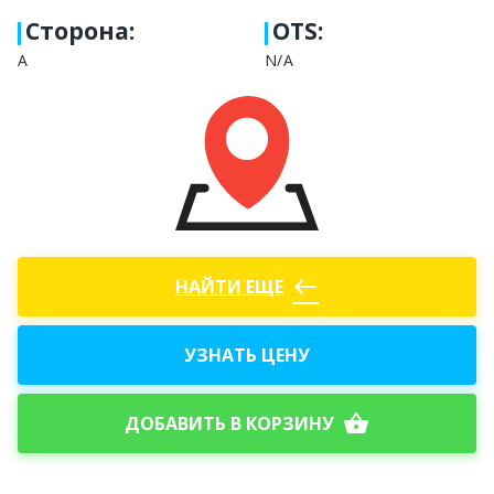
Сторона
:
OTS:
А
N/A
west
НАЙТИ ЕЩЕ
УЗНАТЬ ЦЕНУ
shopping_basket
ДОБАВИТЬ В КОРЗИНУ