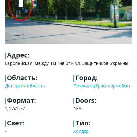
Адрес
:
Европейская, между ТЦ "Явір" и ул. Защитников Украины
Область
:
Город
:
Донецкая область
Покровск(Красноармейск)
Формат
:
Doors:
1,17х1,77
N/A
Свет
:
Тип
:
-
Холдер