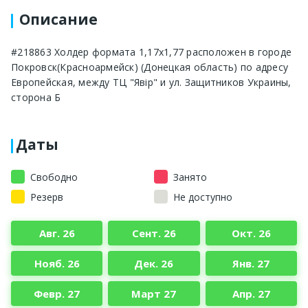
Описание
#218863 Холдер формата 1,17х1,77 расположен в городе
Покровск(Красноармейск) (Донецкая область) по адресу
Европейская, между ТЦ "Явір" и ул. Защитников Украины,
сторона Б
Даты
Свободно
Занято
Резерв
Не доступно
Авг. 26
Сент. 26
Окт. 26
Нояб. 26
Дек. 26
Янв. 27
Февр. 27
Март 27
Апр. 27