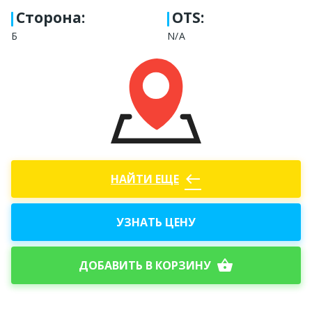
Сторона
:
OTS:
Б
N/A
west
НАЙТИ ЕЩЕ
УЗНАТЬ ЦЕНУ
shopping_basket
ДОБАВИТЬ В КОРЗИНУ