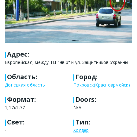
Адрес
:
Европейская, между ТЦ "Явір" и ул. Защитников Украины
Область
:
Город
:
Донецкая область
Покровск(Красноармейск)
Формат
:
Doors:
1,17х1,77
N/A
Свет
:
Тип
:
-
Холдер