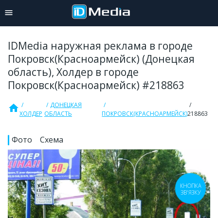
IDMedia наружная реклама в городе
Покровск(Красноармейск) (Донецкая
область), Холдер в городе
Покровск(Красноармейск) #218863
ДОНЕЦКАЯ
home
ХОЛДЕР
ОБЛАСТЬ
ПОКРОВСК(КРАСНОАРМЕЙСК)
218863
Фото
Схема
КНОПКА
ЗВ'ЯЗКУ