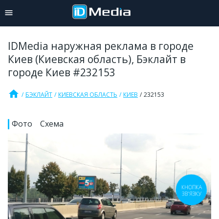
IDMedia наружная реклама в городе
Киев (Киевская область), Бэклайт в
городе Киев #232153
home
БЭКЛАЙТ
КИЕВСКАЯ ОБЛАСТЬ
КИЕВ
232153
Фото
Схема
КНОПКА
ЗВ'ЯЗКУ