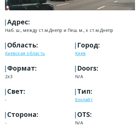
Адрес
:
Наб. ш., между ст.м.Днепр и Пеш. м., к ст.м.Днепр
Область
:
Город
:
Киевская область
Киев
Формат
:
Doors:
2x3
N/A
Свет
:
Тип
:
-
Бэклайт
Сторона
:
OTS:
-
N/A