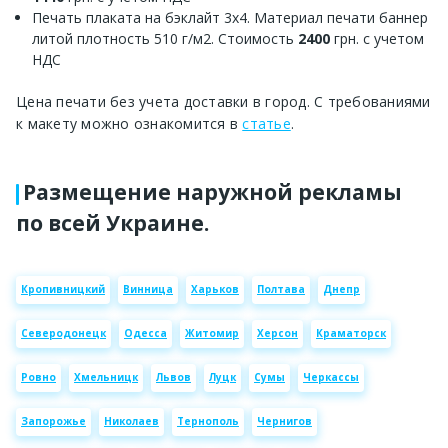
Печать плаката на бэклайт 3х4. Материал печати баннер
литой плотность 510 г/м2. Стоимость
2400
грн. с учетом
НДС
Цена печати без учета доставки в город. С требованиями
к макету можно ознакомится в
статье
.
Размещение наружной рекламы
по всей Украине.
Кропивницкий
Винница
Харьков
Полтава
Днепр
Северодонецк
Одесса
Житомир
Херсон
Краматорск
Ровно
Хмельницк
Львов
Луцк
Сумы
Черкассы
Запорожье
Николаев
Тернополь
Чернигов