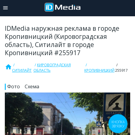
IDMedia наружная реклама в городе
Кропивницкий (Кировоградская
область), Ситилайт в городе
Кропивницкий #255917
КИРОВОГРАДСКАЯ
home
СИТИЛАЙТ
ОБЛАСТЬ
КРОПИВНИЦКИЙ
255917
Фото
Схема
КНОПКА
ЗВ'ЯЗКУ