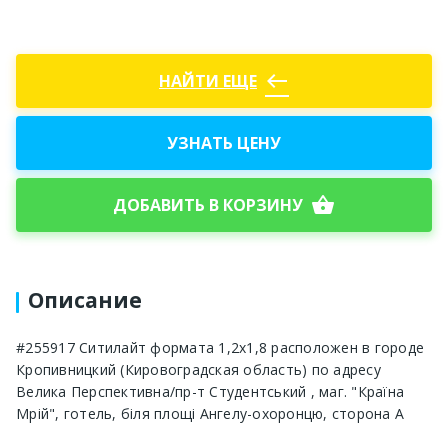
west
НАЙТИ ЕЩЕ
УЗНАТЬ ЦЕНУ
shopping_basket
ДОБАВИТЬ В КОРЗИНУ
Описание
#255917 Ситилайт формата 1,2х1,8 расположен в городе
Кропивницкий (Кировоградская область) по адресу
Велика Перспективна/пр-т Студентський , маг. "Країна
Мрій", готель, біля площі Ангелу-охоронцю, сторона A