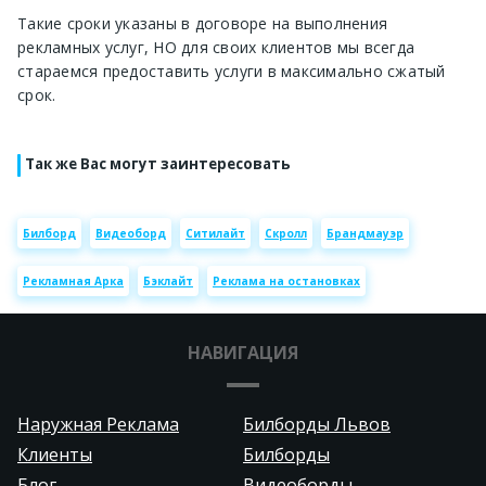
Такие сроки указаны в договоре на выполнения
рекламных услуг, НО для своих клиентов мы всегда
стараемся предоставить услуги в максимально сжатый
срок.
Так же Вас могут заинтересовать
Билборд
Видеоборд
Ситилайт
Скролл
Брандмауэр
Рекламная Арка
Бэклайт
Реклама на остановках
НАВИГАЦИЯ
Наружная Реклама
Билборды Львов
Клиенты
Билборды
Блог
Видеоборды