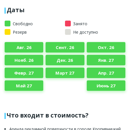
Даты
Свободно
Занято
Резерв
Не доступно
Авг. 26
Сент. 26
Окт. 26
Нояб. 26
Дек. 26
Янв. 27
Февр. 27
Март 27
Апр. 27
Май 27
Июнь 27
Что входит в стоимость?
Аренда рекламной поверхности в городе Кропивницкий