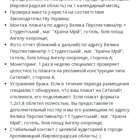
(Кировоградская область) на 1 календарный месяц;
Проверка макета у юриста на соответствие
Законодательству Украины;
Монтаж плаката по адресу Велика Перспективна/пр-т
Студентський , маг. "Країна Мрій", готель, біля площі
Ангелу-охоронцю;
Фото отчет (ближний и дальний) по адресу Велика
Перспективна/пр-т Студентський , маг. "Країна Мрій",
готель, біля площі Ангелу-охоронцю, сторона A;
Мониторинг. 1 раз в неделю специалист проверяет
целостность плаката на рекламной конструкции типа
Ситилайт, сторона A;
Устранение брака. Если в течение периода размещения
специалист обнаружил, что ваш плакат на Ситилайт
отклеился, его подклеивают. Если плакат формата
1,2х1,8 облетел полностью, Вы предоставляете
дополнительный постер и мы его размещаем по адресу
Велика Перспективна/пр-т Студентський , маг. "Країна
Мрій", готель, біля площі Ангелу-охоронцю;
Стабильный контакт с целевой аудиторией в городе
Кропивницкий (Кировоградская область) :)