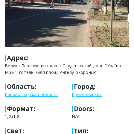
Адрес
:
Велика Перспективна/пр-т Студентський , маг. "Країна
Мрій", готель, біля площі Ангелу-охоронцю
Область
:
Город
:
Кировоградская область
Кропивницкий
Формат
:
Doors:
1,2х1,8
N/A
Свет
:
Тип
: