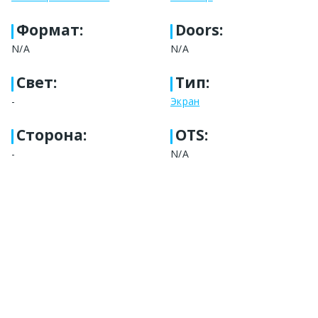
Формат
:
Doors:
N/A
N/A
Свет
:
Тип
:
-
Экран
Сторона
:
OTS:
-
N/A