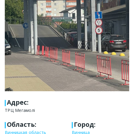
Адрес
:
ТРЦ Мегамолі
Область
:
Город
:
Винницкая область
Винница