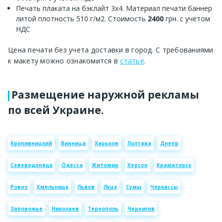
Печать плаката на бэклайт 3х4. Материал печати баннер
литой плотность 510 г/м2. Стоимость
2400
грн. с учетом
НДС
Цена печати без учета доставки в город. С требованиями
к макету можно ознакомится в
статье
.
Размещение наружной рекламы
по всей Украине.
Кропивницкий
Винница
Харьков
Полтава
Днепр
Северодонецк
Одесса
Житомир
Херсон
Краматорск
Ровно
Хмельницк
Львов
Луцк
Сумы
Черкассы
Запорожье
Николаев
Тернополь
Чернигов