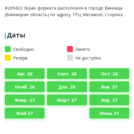
#269422 Экран формата расположен в городе Винница
(Винницкая область) по адресу ТРЦ Мегамолі, сторона -
Даты
Свободно
Занято
Резерв
Не доступно
Авг. 26
Сент. 26
Окт. 26
Нояб. 26
Дек. 26
Янв. 27
Февр. 27
Март 27
Апр. 27
Май 27
Июнь 27