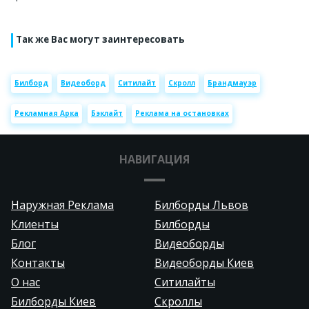
Так же Вас могут заинтересовать
Билборд
Видеоборд
Ситилайт
Скролл
Брандмауэр
Рекламная Арка
Бэклайт
Реклама на остановках
НАВИГАЦИЯ
Наружная Реклама
Билборды Львов
Клиенты
Билборды
Блог
Видеоборды
Контакты
Видеоборды Киев
О нас
Ситилайты
Билборды Киев
Скроллы