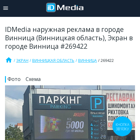
IDMedia наружная реклама в городе
Винница (Винницкая область), Экран в
городе Винница #269422
home
ЭКРАН
ВИННИЦКАЯ ОБЛАСТЬ
ВИННИЦА
269422
Фото
Схема
КНОПКА
ЗВ'ЯЗКУ