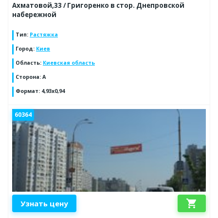
Ахматовой,33 / Григоренко в стор. Днепровской
набережной
Тип
:
Растяжка
Город
:
Киев
Область
:
Киевская область
Сторона
:
A
Формат
:
4,93x0,94
60364
shopping_cart
Узнать цену