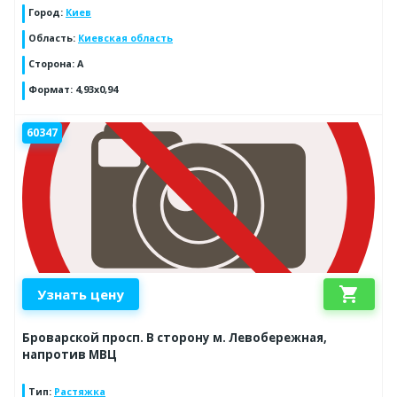
Город
:
Киев
Область
:
Киевская область
Сторона
:
A
Формат
:
4,93x0,94
60347
shopping_cart
Узнать цену
Броварской просп. В сторону м. Левобережная,
напротив МВЦ
Тип
:
Растяжка