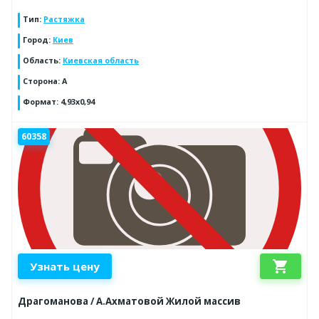
Тип
:
Растяжка
Город
:
Киев
Область
:
Киевская область
Сторона
:
A
Формат
:
4,93x0,94
60358
shopping_cart
Узнать цену
Драгоманова / А.Ахматовой Жилой массив