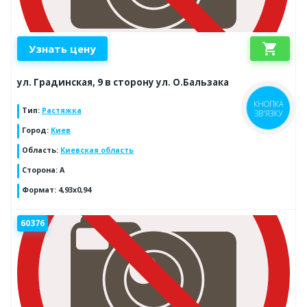
shopping_cart
Узнать цену
ул. Градинская, 9 в сторону ул. О.Бальзака
КНОПКА
Тип
:
Растяжка
ЗВ'ЯЗКУ
Город
:
Киев
Область
:
Киевская область
Сторона
:
A
Формат
:
4,93x0,94
60376