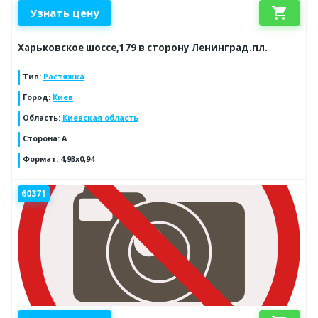
shopping_cart
Узнать цену
Харьковское шоссе,179 в сторону Ленинград.пл.
Тип
:
Растяжка
Город
:
Киев
Область
:
Киевская область
Сторона
:
A
Формат
:
4,93x0,94
60371