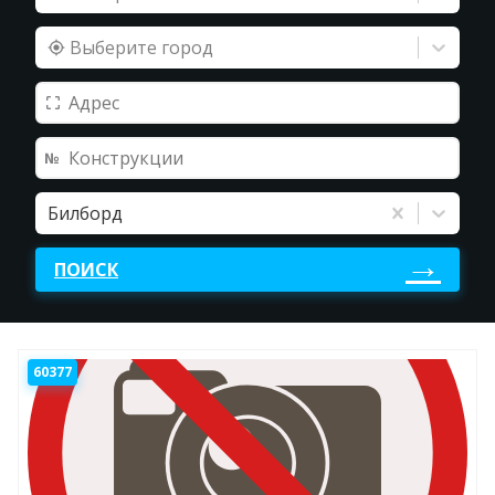
Выберите город
Билборд
ПОИСК
60377