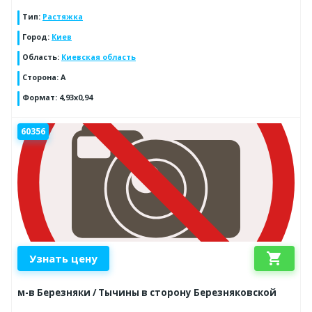
Тип
:
Растяжка
Город
:
Киев
Область
:
Киевская область
Сторона
:
A
Формат
:
4,93x0,94
60356
shopping_cart
Узнать цену
м-в Березняки / Тычины в сторону Березняковской