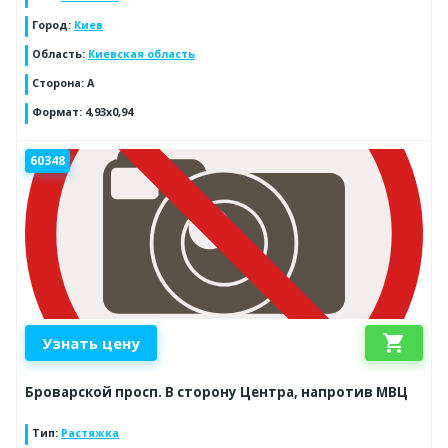
Город
:
Киев
Область
:
Киевская область
Сторона
:
A
Формат
:
4,93x0,94
60348
shopping_cart
Узнать цену
Броварской просп. В сторону Центра, напротив МВЦ
Тип
:
Растяжка