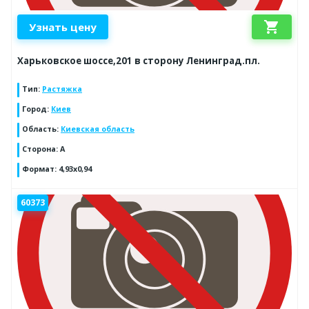
shopping_cart
Узнать цену
Харьковское шоссе,201 в сторону Ленинград.пл.
Тип
:
Растяжка
Город
:
Киев
Область
:
Киевская область
Сторона
:
A
Формат
:
4,93x0,94
60373