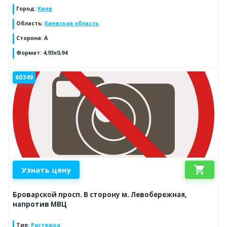
Город
:
Киев
Область
:
Киевская область
Сторона
:
A
Формат
:
4,93x0,94
60349
shopping_cart
Узнать цену
Броварской просп. В сторону м. Левобережная,
напротив МВЦ
Тип
:
Растяжка