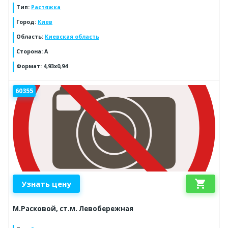
Тип
:
Растяжка
Город
:
Киев
Область
:
Киевская область
Сторона
:
A
Формат
:
4,93x0,94
60355
shopping_cart
Узнать цену
М.Расковой, ст.м. Левобережная