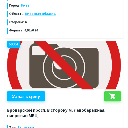
Город
:
Киев
Область
:
Киевская область
Сторона
:
A
Формат
:
4,93x0,94
60351
shopping_cart
Узнать цену
Броварской просп. В сторону м. Левобережная,
напротив МВЦ
Тип
:
Растяжка