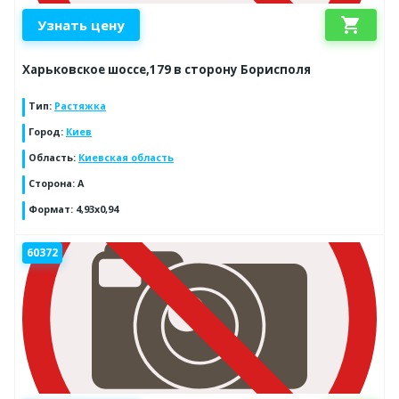
shopping_cart
Узнать цену
Харьковское шоссе,179 в сторону Борисполя
Тип
:
Растяжка
Город
:
Киев
Область
:
Киевская область
Сторона
:
A
Формат
:
4,93x0,94
60372