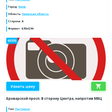
Город
:
Киев
Область
:
Киевская область
Сторона
:
A
Формат
:
4,93x0,94
60350
shopping_cart
Узнать цену
Броварской просп. В сторону Центра, напротив МВЦ
Тип
:
Растяжка