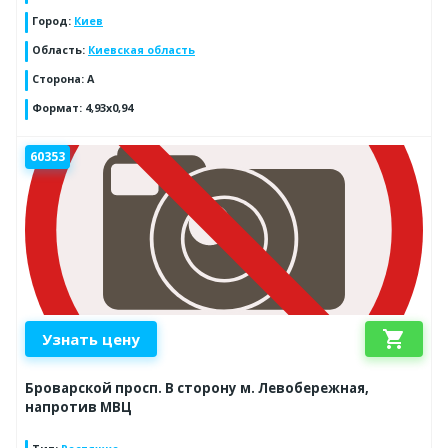
Город
:
Киев
Область
:
Киевская область
Сторона
:
A
Формат
:
4,93x0,94
60353
shopping_cart
Узнать цену
Броварской просп. В сторону м. Левобережная,
напротив МВЦ