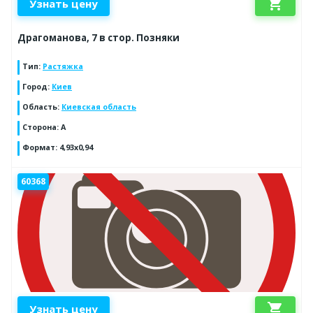
shopping_cart
Узнать цену
Драгоманова, 7 в стор. Позняки
Тип
:
Растяжка
Город
:
Киев
Область
:
Киевская область
Сторона
:
A
Формат
:
4,93x0,94
60368
shopping_cart
Узнать цену