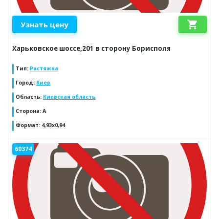
shopping_cart
Узнать цену
Харьковское шоссе,201 в сторону Борисполя
Тип
:
Растяжка
Город
:
Киев
Область
:
Киевская область
Сторона
:
A
Формат
:
4,93x0,94
60374