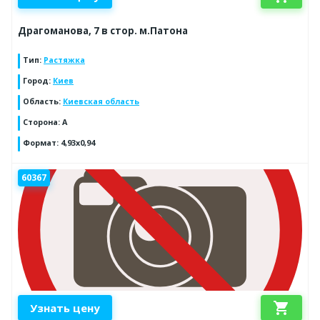
Драгоманова, 7 в стор. м.Патона
Тип
:
Растяжка
Город
:
Киев
Область
:
Киевская область
Сторона
:
A
Формат
:
4,93x0,94
60367
shopping_cart
Узнать цену