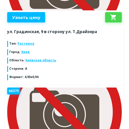
shopping_cart
Узнать цену
ул. Градинская, 9 в сторону ул. Т.Драйзера
Тип
:
Растяжка
Город
:
Киев
Область
:
Киевская область
Сторона
:
A
Формат
:
4,93x0,94
60375