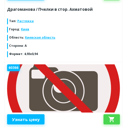
Драгоманова / Пчелки в стор. Ахматовой
Тип
:
Растяжка
Город
:
Киев
Область
:
Киевская область
Сторона
:
A
Формат
:
4,93x0,94
60366
shopping_cart
Узнать цену