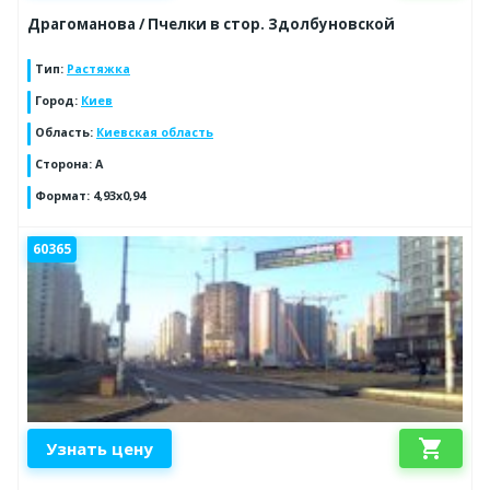
Драгоманова / Пчелки в стор. Здолбуновской
Тип
:
Растяжка
Город
:
Киев
Область
:
Киевская область
Сторона
:
A
Формат
:
4,93x0,94
60365
shopping_cart
Узнать цену