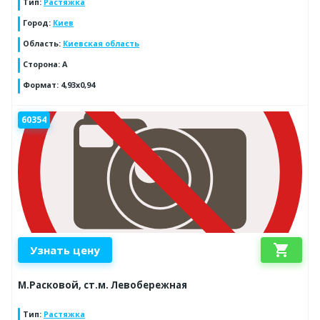
Тип
:
Растяжка
Город
:
Киев
Область
:
Киевская область
Сторона
:
A
Формат
:
4,93x0,94
60354
shopping_cart
Узнать цену
М.Расковой, ст.м. Левобережная
Тип
:
Растяжка