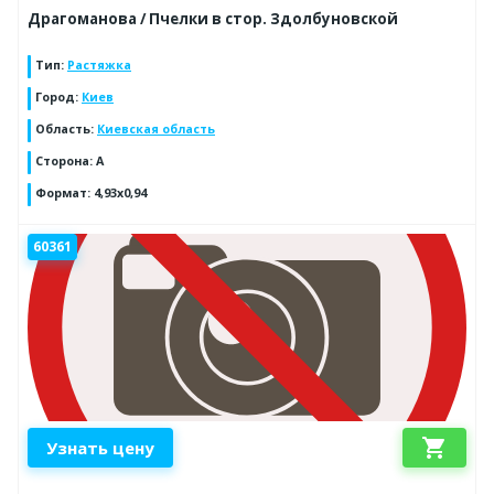
Драгоманова / Пчелки в стор. Здолбуновской
Тип
:
Растяжка
Город
:
Киев
Область
:
Киевская область
Сторона
:
A
Формат
:
4,93x0,94
60361
shopping_cart
Узнать цену