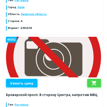
Тип
:
Растяжка
Город
:
Киев
Область
:
Киевская область
Сторона
:
A
Формат
:
4,93x0,94
60352
shopping_cart
Узнать цену
Броварской просп. В сторону Центра, напротив МВЦ
Тип
:
Растяжка