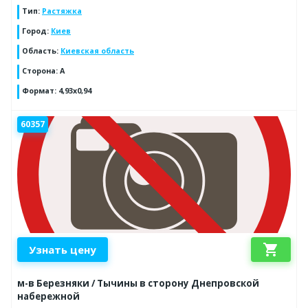
Тип
:
Растяжка
Город
:
Киев
Область
:
Киевская область
Сторона
:
A
Формат
:
4,93x0,94
60357
shopping_cart
Узнать цену
м-в Березняки / Тычины в сторону Днепровской
набережной