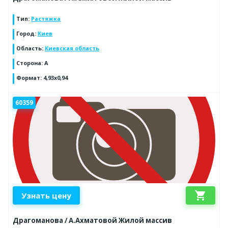
Тип
:
Растяжка
Город
:
Киев
Область
:
Киевская область
Сторона
:
A
Формат
:
4,93x0,94
60359
shopping_cart
Узнать цену
Драгоманова / А.Ахматовой Жилой массив