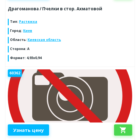
Драгоманова / Пчелки в стор. Ахматовой
Тип
:
Растяжка
Город
:
Киев
Область
:
Киевская область
Сторона
:
A
Формат
:
4,93x0,94
60362
shopping_cart
Узнать цену