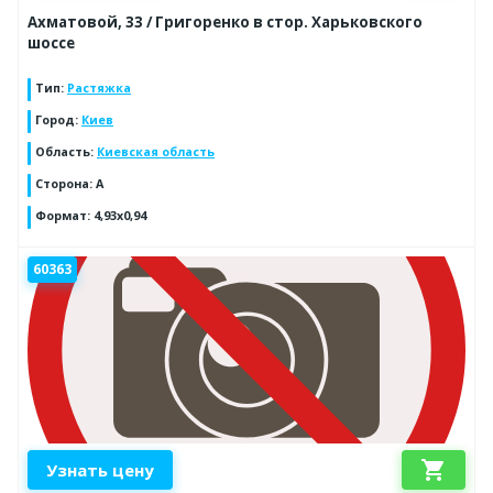
Ахматовой, 33 / Григоренко в стор. Харьковского
шоссе
Тип
:
Растяжка
Город
:
Киев
Область
:
Киевская область
Сторона
:
A
Формат
:
4,93x0,94
60363
shopping_cart
Узнать цену