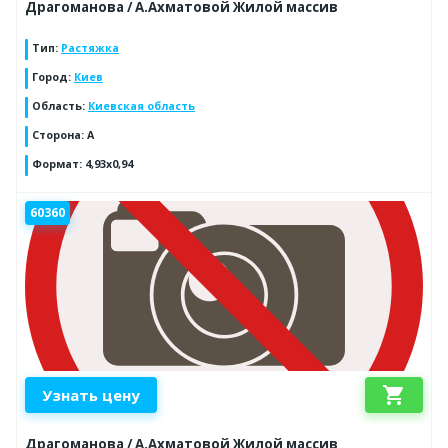
Драгоманова / А.Ахматовой Жилой массив
Тип
:
Растяжка
Город
:
Киев
Область
:
Киевская область
Сторона
:
A
Формат
:
4,93x0,94
60360
shopping_cart
Узнать цену
Драгоманова / А.Ахматовой Жилой массив