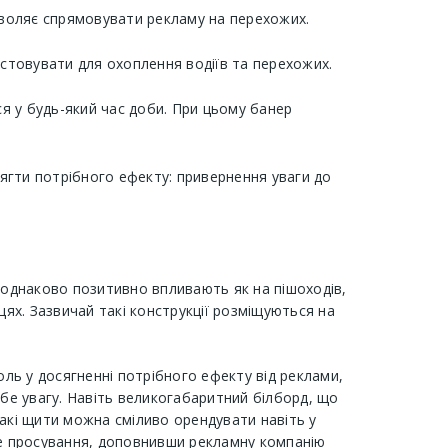
озволяє спрямовувати рекламу на перехожих.
стовувати для охоплення водіїв та перехожих.
я у будь-який час доби. При цьому банер
сягти потрібного ефекту: привернення уваги до
и однаково позитивно впливають як на пішоходів,
цях. Зазвичай такі конструкції розміщуються на
оль у досягненні потрібного ефекту від реклами,
бе увагу. Навіть великогабаритний білборд, що
такі щити можна сміливо орендувати навіть у
е просування, доповнивши рекламну компанію