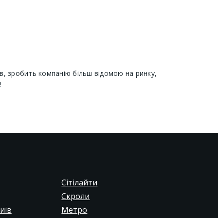
в, зробить компанію більш відомою на ринку,
!
Сітілайти
Скроли
иїв
Метро