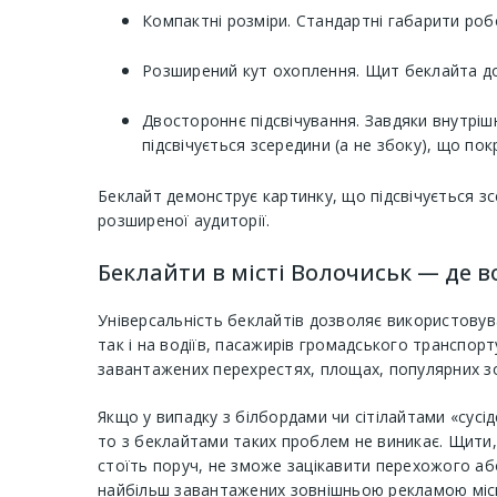
Компактні розміри. Стандартні габарити робо
Розширений кут охоплення. Щит беклайта доб
Двостороннє підсвічування. Завдяки внутріш
підсвічується зсередини (а не збоку), що по
Беклайт демонструє картинку, що підсвічується зс
розширеної аудиторії.
Беклайти в місті Волочиськ — де 
Універсальність беклайтів дозволяє використовува
так і на водіїв, пасажирів громадського транспор
завантажених перехрестях, площах, популярних зо
Якщо у випадку з білбордами чи сітілайтами «сусі
то з беклайтами таких проблем не виникає. Щити,
стоїть поруч, не зможе зацікавити перехожого або
найбільш завантажених зовнішньою рекламою місц