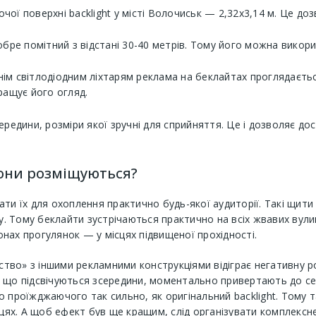
чої поверхні backlight у місті Волочиськ — 2,32х3,14 м. Це д
ре помітний з відстані 30-40 метрів. Тому його можна викори
нім світлодіодним ліхтарям реклама на беклайтах проглядаєтьс
кращує його огляд.
ередини, розміри якої зручні для сприйняття. Це і дозволяє до
вони розміщуються?
ти їх для охоплення практично будь-якої аудиторії. Такі щит
ту. Тому беклайти зустрічаються практично на всіх жвавих вули
нах прогулянок — у місцях підвищеної прохідності.
дство» з іншими рекламними конструкціями відіграє негативну р
 що підсвічуються зсередини, моментально привертають до се
 проїжджаючого так сильно, як оригінальний backlight. Тому 
ях. А щоб ефект був ще кращим, слід організувати комплексн