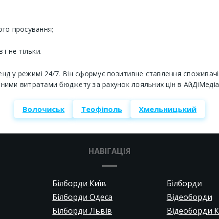
ого просування;
і не тільки.
д у режимі 24/7. Він сформує позитивне ставлення споживачі
льними витратами бюджету за рахунок лояльних цін в АйДіМедіа
Волочиськ
Теофіполь
Хмельницький
НАВІГАЦІЯ
Білборди Київ
Білборди
Білборди Одеса
Відеоборди
Білборди Львів
Відеоборди К