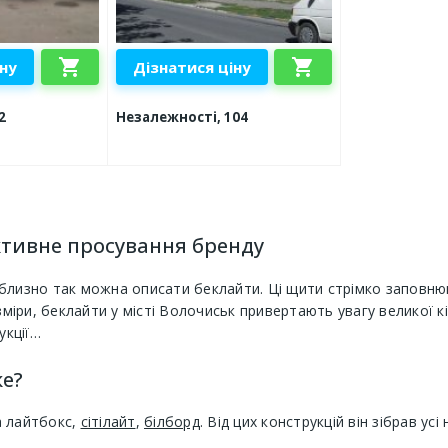
shopping_cart
shopping_cart
іну
Дізнатися ціну
2
Незалежності, 104
ктивне просування бренду
близно так можна описати беклайти. Ці щити стрімко заповню
озміри, беклайти у місті Волочиськ привертають увагу великої 
укції…
ке?
а лайтбокс,
сітілайт
,
білборд
. Від цих конструкцій він зібрав ус