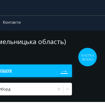
Контакти
Хмельницька область)
КНОПКА
ЗВ'ЯЗКУ
ПОШУК
ілборд