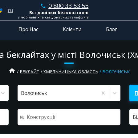
0 800 33 53 55
phone
ru
Всі дзвінки безкоштовні
з мобільних та стаціонарних телефонів
Про Нас
Клієнти
Блог
 беклайтах у місті Волочиськ (
home
БЕКЛАЙТ
ХМЕЛЬНИЦЬКА ОБЛАСТЬ
ВОЛОЧИСЬК
Волочиськ
Б