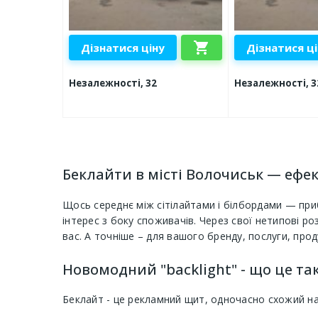
shopping_cart
Дізнатися ціну
Дізнатися ц
Незалежності, 32
Незалежності, 3
Беклайти в місті Волочиськ — ефе
Щось середнє між сітілайтами і білбордами — при
інтерес з боку споживачів. Через свої нетипові р
вас. А точніше – для вашого бренду, послуги, прод
Новомодний "backlight" - що це та
Беклайт - це рекламний щит, одночасно схожий н