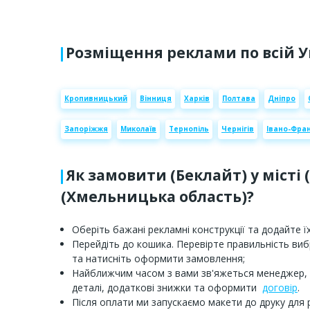
Розміщення реклами по всій У
Кропивницький
Вінниця
Харків
Полтава
Дніпро
Запоріжжя
Миколаїв
Тернопіль
Чернігів
Івано-Фран
Як замовити (Беклайт) у місті 
(Хмельницька область)?
Оберіть бажані рекламні конструкції та додайте їх
Перейдіть до кошика. Перевірте правильність ви
та натисніть оформити замовлення;
Найближчим часом з вами зв'яжеться менеджер,
деталі, додаткові знижки та оформити
договір
.
Після оплати ми запускаємо макети до друку для 