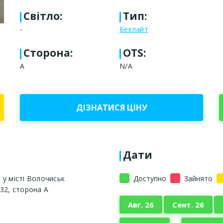
Світло
:
Тип
:
-
Беклайт
Сторона
:
OTS:
А
N/A
ДІЗНАТИСЯ ЦІНУ
Дати
у місті Волочиськ
Доступно
Зайнято
32, сторона А
Авг. 26
Сент. 26