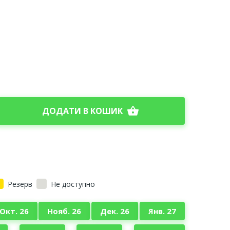
shopping_basket
ДОДАТИ В КОШИК
Резерв
Не доступно
Окт. 26
Нояб. 26
Дек. 26
Янв. 27