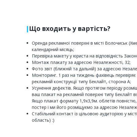
Що входить у вартість?
Оренда рекламної поверхні в місті Волочиськ (Хм
календарний місяць;
Перевірка макету у юриста на відповідність Закон
Монтаж плакату за адресою Незалежності, 32;
Фото звіт (ближній та дальній) за адресою Незале
Моніторинг. 1 раз на тиждень фахівець перевіряє 
рекламній конструкції типу Беклайт, сторона А;
Усунення дефектів. Якщо протягом періоду розмі
ваш плакат на рекламній поверхні типу Беклайт ві
Якщо плакат формату 1,9х3,9м. облетів повністю
постер і ми його розміщуємо за адресою Незалежн
Стабільний контакт із цільовою аудиторією у міс
область) :)