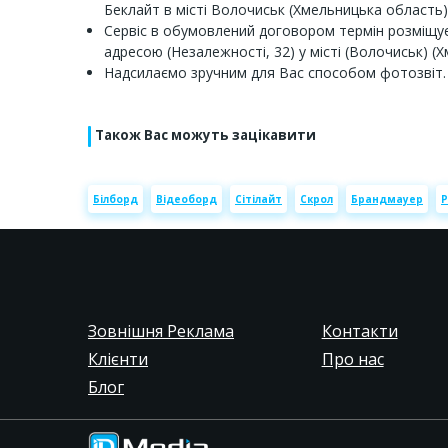
Беклайт в місті Волочиськ (Хмельницька область)
Сервіс в обумовлений договором термін розміщує
адресою (Незалежності, 32) у місті (Волочиськ) (
Надсилаємо зручним для Вас способом фотозвіт.
Також Вас можуть зацікавити
Білборд
Відеоборд
Сітілайт
Скрол
Брандмауер
Р
Зовнішня Реклама
Контакти
Клієнти
Про нас
Блог