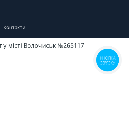
Контакти
т у місті Волочиськ №265117
КНОПКА
ЗВ'ЯЗКУ