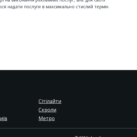
ося надати послуги в максимально стислий термін.
Сітілайти
Скроли
иїв
Метро