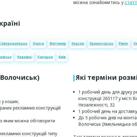
можна ознайомитись у
статт
країні
Северодонецьк
Одеса
Житомир
Херсон
Краматорськ
Рівне
Х
ківськ
Чернівці
Ужгород
Київ
(Волочиськ)
Які терміни роз
1 робочий день для друку 
конструкції 265117 у місті
 у кошик;
Незалежності, 32
браних рекламних конструкцій
1 робочий день на доставку
До 5 робочих днів на монта
 з яким можна обговорити
Волочиськ (Хмельницька об
рекламних конструкцій типу
Такі терміни вказані в догов