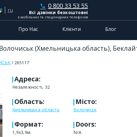
0 800 33 53 55
phone
ru
Всі дзвінки безкоштовні
з мобільних та стаціонарних телефонів
Про Нас
Клієнти
Блог
 Волочиськ (Хмельницька область), Беклай
ИСЬК
265117
Адреса
:
Незалежності, 32
Область
:
Місто
:
Хмельницька область
Волочиськ
Формат
:
Doors:
1,9х3,9м.
N/A