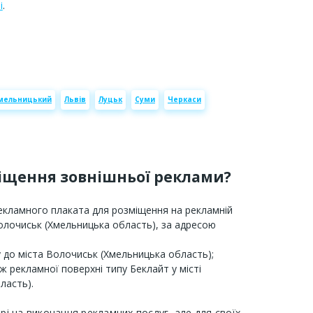
і
.
мельницький
Львів
Луцьк
Суми
Черкаси
міщення зовнішньої реклами?
рекламного плаката для розміщення на рекламній
 Волочиськ (Хмельницька область), за адресою
 до міста Волочиськ (Хмельницька область);
ж рекламної поверхні типу Беклайт у місті
ласть).
орі на виконання рекламних послуг, але для своїх