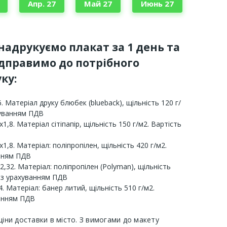
Апр. 27
Май 27
Июнь 27
 надрукуємо плакат за 1 день та
ідправимо до потрібного
ку:
. Матеріал друку блюбек (blueback), щільність 120 г/
хуванням ПДВ
х1,8. Матеріал сітіпапір, щільність 150 г/м2. Вартість
х1,8. Матеріал: поліпропілен, щільність 420 г/м2.
анням ПДВ
2,32. Матеріал: поліпропілен (Polyman), щільність
 з урахуванням ПДВ
. Матеріал: банер литий, щільність 510 г/м2.
ванням ПДВ
ціни доставки в місто. З вимогами до макету