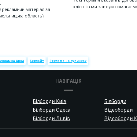
.
клієнтів ми завжди намагаєм
 рекламний матеріал за
Хмельницька область);
екламна Арка
Беклайт
Реклама на зупинках
НАВІГАЦІЯ
Білборди Київ
Білборди
Білборди Одеса
Відеоборди
Білборди Львів
Відеоборди К