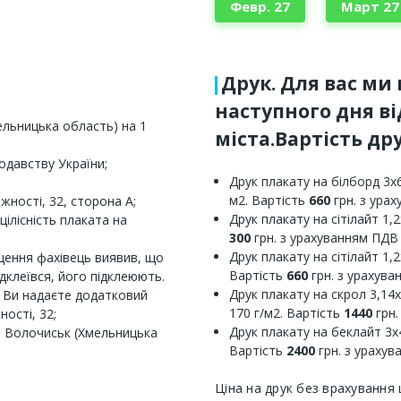
Февр. 27
Март 27
Друк. Для вас ми
наступного дня в
ельницька область) на 1
міста.Вартість дру
одавству України;
Друк плакату на білборд 3х6
м2. Вартість
660
грн. з ура
жності, 32, сторона А;
Друк плакату на сітілайт 1,2
цілісність плаката на
300
грн. з урахуванням ПДВ
Друк плакату на сітілайт 1,2
щення фахівець виявив, що
Вартість
660
грн. з урахув
дклеївся, його підклеюють.
Друк плакату на скрол 3,14х
, Ви надаєте додатковий
170 г/м2. Вартість
1440
грн.
ості, 32;
Друк плакату на беклайт 3х4
ті Волочиськ (Хмельницька
Вартість
2400
грн. з ураху
Ціна на друк без врахування 