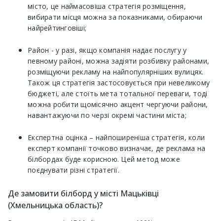
місто, це наймасовіша стратегія розміщення,
вибирати місця можна за показниками, обираючи
найрейтинговіші;
Район - у разі, якщо компанія надає послугу у
певному районі, можна задіяти розбивку районами,
розміщуючи рекламу на найпопулярніших вулицях.
Також ця стратегія застосовується при невеликому
бюджеті, але стоїть мета тотальної переваги, тоді
можна робити щомісячно акцент чергуючи райони,
навантажуючи по черзі окремі частини міста;
Експертна оцінка – найпоширеніша стратегія, коли
експерт компанії точково визначає, де реклама на
білбордах буде корисною. Цей метод може
поєднувати різні стратегії.
Де замовити білборд у місті Мацьківці
(Хмельницька область)?