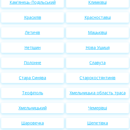
Кам'янець-Подільський
Климківці
Красилів
Красноставці
Летичів
Мацьківці
Нетішин
Нова Ушиця
Полонне
Славута
Стара Синява
Старокостянтинів
Теофіполь
Хмельницька область траса
Хмельницький
Чемерівці
Шаровечка
Шепетівка