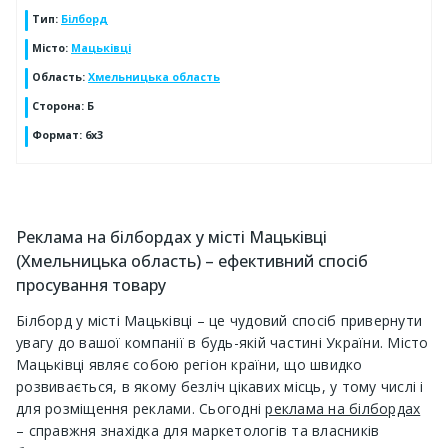
Тип
:
Білборд
Місто
:
Мацьківці
Область
:
Хмельницька область
Сторона
:
Б
Формат
:
6х3
Реклама на білбордах у місті Мацьківці
(Хмельницька область) – ефективний спосіб
просування товару
Білборд у місті Мацьківці – це чудовий спосіб привернути
увагу до вашої компанії в будь-якій частині України. Місто
Мацьківці являє собою регіон країни, що швидко
розвивається, в якому безліч цікавих місць, у тому числі і
для розміщення реклами. Сьогодні
реклама на білбордах
– справжня знахідка для маркетологів та власників