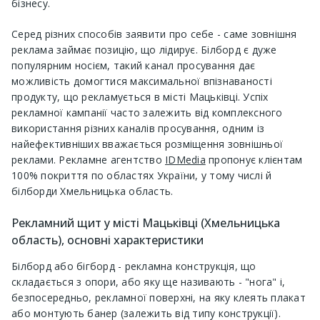
бізнесу.
Серед різних способів заявити про себе - саме зовнішня
реклама займає позицію, що лідирує. Білборд є дуже
популярним носієм, такий канал просування дає
можливість домогтися максимальної впізнаваності
продукту, що рекламується в місті Мацьківці. Успіх
рекламної кампанії часто залежить від комплексного
використання різних каналів просування, одним із
найефективніших вважається розміщення зовнішньої
реклами. Рекламне агентство
IDMedia
пропонує клієнтам
100% покриття по областях України, у тому числі й
білборди Хмельницька область.
Рекламний щит у місті Мацьківці (Хмельницька
область), основні характеристики
Білборд або бігборд - рекламна конструкція, що
складається з опори, або яку ще називають - "нога" і,
безпосередньо, рекламної поверхні, на яку клеять плакат
або монтують банер (залежить від типу конструкції).