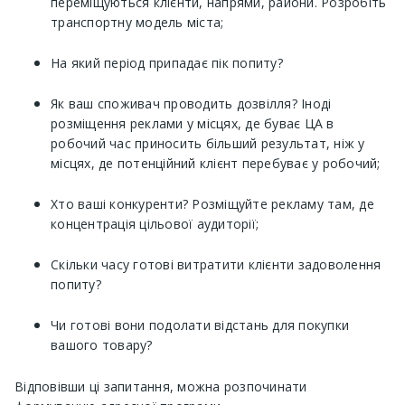
переміщуються клієнти, напрями, райони. Розробіть
транспортну модель міста;
На який період припадає пік попиту?
Як ваш споживач проводить дозвілля? Іноді
розміщення реклами у місцях, де буває ЦА в
робочий час приносить більший результат, ніж у
місцях, де потенційний клієнт перебуває у робочий;
Хто ваші конкуренти? Розміщуйте рекламу там, де
концентрація цільової аудиторії;
Скільки часу готові витратити клієнти задоволення
попиту?
Чи готові вони подолати відстань для покупки
вашого товару?
Відповівши ці запитання, можна розпочинати