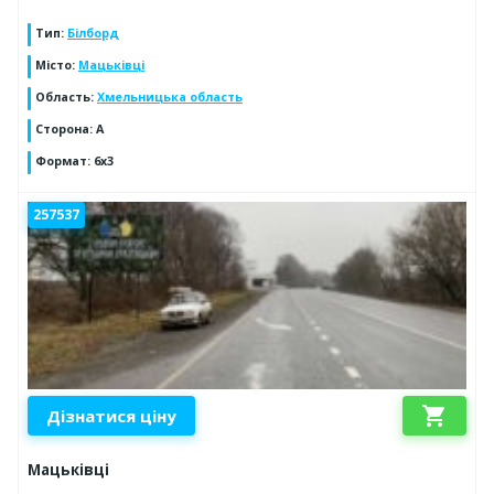
Тип
:
Білборд
Місто
:
Мацьківці
Область
:
Хмельницька область
Сторона
:
A
Формат
:
6х3
257537
shopping_cart
Дізнатися ціну
Мацьківці