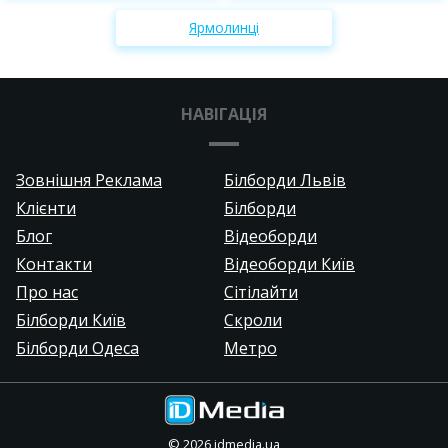
Ярмолинці
НАВІГАЦІЯ
Зовнішня Реклама
Білборди Львів
Клієнти
Білборди
Блог
Відеоборди
Контакти
Відеоборди Київ
Про нас
Сітілайти
Білборди Київ
Скроли
Білборди Одеса
Метро
©
2026
idmedia.ua