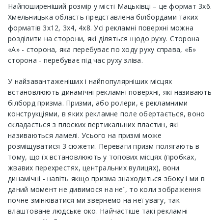
Найпоширеніший розмір у місті Мацьківці – це формат 3х6.
Хмельницька область представлена ​​білбордами таких
форматів 3х12, 3х4, 4х8. Усі рекламні поверхні можна
розділити на сторони, які діляться щодо руху. Сторона
«А» - сторона, яка перебуває по ходу руху справа, «Б»
сторона - перебуває під час руху зліва.
У найзавантаженіших і найпопулярніших місцях
встановлюють динамічні рекламні поверхні, які називають
білборд призма. Призми, або ролери, є рекламними
конструкціями, в яких рекламне поле обертається, воно
складається з плоских вертикальних пластин, які
називаються ламелі. Усього на призмі може
розміщуватися 3 сюжети. Переваги призм полягають в
тому, що їх встановлюють у топових місцях (пробках,
жвавих перехрестях, центральних вулицях), вони
динамічні - навіть якщо призма знаходиться збоку і ми в
даний момент не дивимося на неї, то коли зображення
почне змінюватися ми звернемо на неї увагу, так
влаштоване людське око. Найчастіше такі рекламні