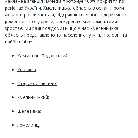
Рекламна агенція IDMedia пропонує 100% покриття по
регіонах України. Хмельницька область в останні роки
активно розвивається, відкриваються нові підприємства,
ремонтуються дороги, конкуренція між компаніями
зростає. Ми раді повідомити, що у нас Хмельницька
область представлено 19 населених пунктів, головні та
найбільші це:
Кам'янець-Подільський
;
Красилів
;
Старокостянтинів
;
Хмельницький
;
Шепетівка
;
Ярмолинці
;