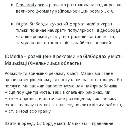
Рекламні арки
– реклама розташована над дорогою,
великого формату найпоширеніший розмір 3х18;
Digital білборди
, сучасний формат який в Україні
тільки починає набирати популярності, відеоборди
частіше розміщують у центральній частині міста,
там де попит на зовнішність найбільш великий;
IDMedia – розміщення реклами на білбордах у місті
Мацьківці (Хмельницька область)
Розмістити зовнішню рекламу в місті Мацьківці стане
правильним рішенням для просування вашого товару або
послуги. Ми завжди запропонуємо вам найпривабливіші
місця як у центрі міста, так і в спальних районах. Ми
можемо провести як точкове розміщення, так і велику
охоплювальну компанію, націлену покрити кілька районів,
міст, а іноді всю країну.
Взяти в оренду білборд у місті Мацьківці – правильне