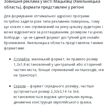
Зовнішня реклама у місті Мацьківці (Хмельницька
область), формати представлені у регіоні
Для формування оптимальної адресної програми
потрібно задіяти різні типи рекламних поверхонь, тому
що кожен з них спрямований на різну цільову аудиторію і
може відрізнятися за розташуванням, розміром та ціною.
Білборди – це не єдиний формат доступний для онлайн
бронювання. Хмельницька область представлена ​​такими
форматами:
Сітілайти
, маленький формат, як правило розмір
1,2х1,8 встановлений у центральній або історичній
частині міста, більше спрямований на пішоходів, ніж
на транспорт;
Скроли
– формат середнього розміру, частіше
зустрічається розмір 2,32х3,14 та 3х4,
встановлюються вздовж центральних вулиць,
динамічна конструкція європейського зразка;