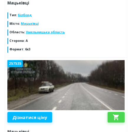
Мацьківці
Тип
:
Білборд
Місто
:
Мацьківці
Область
:
Хмельницька область
Сторона
:
A
Формат
:
6х3
257535
shopping_cart
Дізнатися ціну
Мацьківці