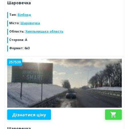
Шаровечка
Тип
:
Білборд
Місто
:
Шаровечка
Область
:
Хмельницька область
Сторона
:
A
Формат
:
6х3
257539
shopping_cart
Дізнатися ціну
Шаровечка