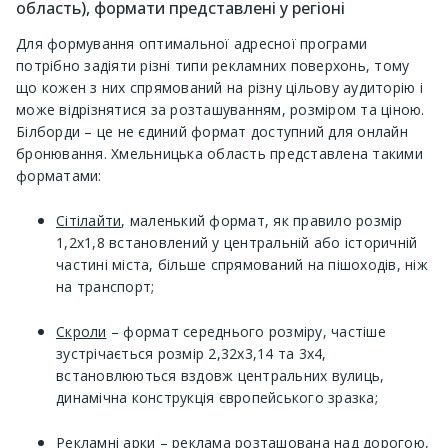
область), формати представлені у регіоні
Для формування оптимальної адресної програми
потрібно задіяти різні типи рекламних поверхонь, тому
що кожен з них спрямований на різну цільову аудиторію і
може відрізнятися за розташуванням, розміром та ціною.
Білборди – це не єдиний формат доступний для онлайн
бронювання. Хмельницька область представлена ​​такими
форматами:
Сітілайти
, маленький формат, як правило розмір
1,2х1,8 встановлений у центральній або історичній
частині міста, більше спрямований на пішоходів, ніж
на транспорт;
Скроли
– формат середнього розміру, частіше
зустрічається розмір 2,32х3,14 та 3х4,
встановлюються вздовж центральних вулиць,
динамічна конструкція європейського зразка;
Рекламні арки
– реклама розташована над дорогою,