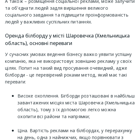
А також – розміщення соціальної реклами, може залучити
та об'єднати людей задля вирішення великого
соціального завдання та підвищити проінформованість
людей у ​​важливих суспільних питаннях.
Оренда білборду у місті Шаровечка (Хмельницька
область), основні переваги
У сучасних умовах ведення бізнесу важко уявити успішну
компанію, яка не використовує зовнішню рекламу у своїх
цілях. Попит на такий вид просування очевидний, адже
білборди - це перевірений роками метод, який має такі
переваги:
Високе охоплення. Бігборди розташовані в найбільш
завантажених місцях міста Шаровечка (Хмельницька
область), тому з їх допомогою легко можна
охопити всі райони та напрямки;
Ціна. Вартість реклами на білбордах, у перерахунку
на день, одна з найнижчих, якщо порівнювати з