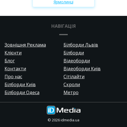
Ярмолинці
НАВІГАЦІЯ
Зовнішня Реклама
Білборди Львів
Клієнти
Білборди
Блог
Відеоборди
Контакти
Відеоборди Київ
Про нас
Сітілайти
Білборди Київ
Скроли
Білборди Одеса
Метро
©
2026
idmedia.ua