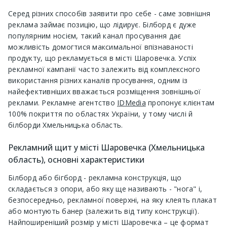
Серед різних способів заявити про себе - саме зовнішня
реклама займає позицію, що лідирує. Білборд є дуже
популярним носієм, такий канал просування дає
можливість домогтися максимальної впізнаваності
продукту, що рекламується в місті Шаровечка. Успіх
рекламної кампанії часто залежить від комплексного
використання різних каналів просування, одним із
найефективніших вважається розміщення зовнішньої
реклами. Рекламне агентство
IDMedia
пропонує клієнтам
100% покриття по областях України, у тому числі й
білборди Хмельницька область.
Рекламний щит у місті Шаровечка (Хмельницька
область), основні характеристики
Білборд або бігборд - рекламна конструкція, що
складається з опори, або яку ще називають - "нога" і,
безпосередньо, рекламної поверхні, на яку клеять плакат
або монтують банер (залежить від типу конструкції).
Найпоширеніший розмір у місті Шаровечка – це формат