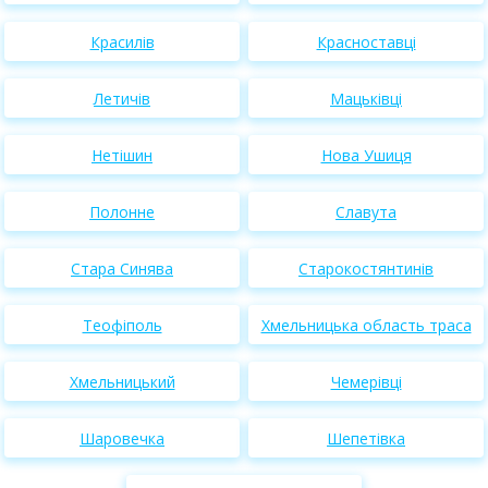
Красилів
Красноставці
Летичів
Мацьківці
Нетішин
Нова Ушиця
Полонне
Славута
Стара Синява
Старокостянтинів
Теофіполь
Хмельницька область траса
Хмельницький
Чемерівці
Шаровечка
Шепетівка