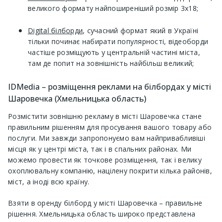
великого формату найпоширеніший розмір 3х18;
Digital білборди
, сучасний формат який в Україні
тільки починає набирати популярності, відеоборди
частіше розміщують у центральній частині міста,
там де попит на зовнішність найбільш великий;
IDMedia – розміщення реклами на білбордах у місті
Шаровечка (Хмельницька область)
Розмістити зовнішню рекламу в місті Шаровечка стане
правильним рішенням для просування вашого товару або
послуги. Ми завжди запропонуємо вам найпривабливіші
місця як у центрі міста, так і в спальних районах. Ми
можемо провести як точкове розміщення, так і велику
охоплювальну компанію, націлену покрити кілька районів,
міст, а іноді всю країну.
Взяти в оренду білборд у місті Шаровечка – правильне
рішення. Хмельницька область широко представлена ​​