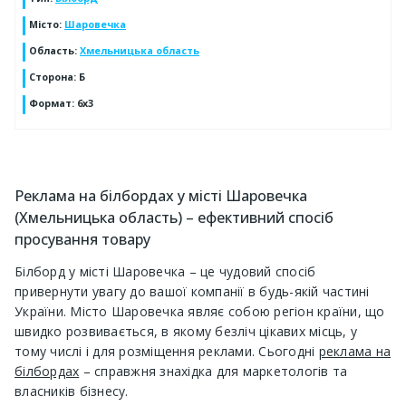
Місто
:
Шаровечка
Область
:
Хмельницька область
Сторона
:
Б
Формат
:
6х3
Реклама на білбордах у місті Шаровечка
(Хмельницька область) – ефективний спосіб
просування товару
Білборд у місті Шаровечка – це чудовий спосіб
привернути увагу до вашої компанії в будь-якій частині
України. Місто Шаровечка являє собою регіон країни, що
швидко розвивається, в якому безліч цікавих місць, у
тому числі і для розміщення реклами. Сьогодні
реклама на
білбордах
– справжня знахідка для маркетологів та
власників бізнесу.