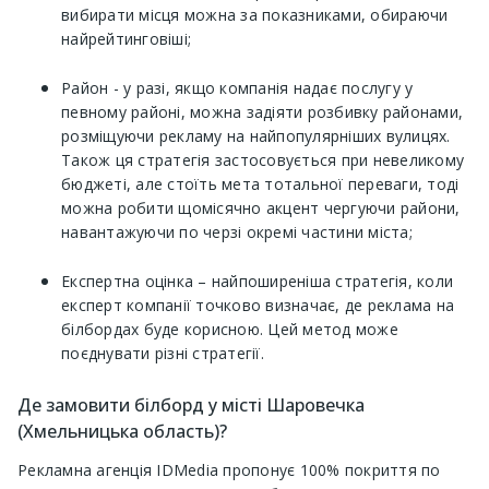
вибирати місця можна за показниками, обираючи
найрейтинговіші;
Район - у разі, якщо компанія надає послугу у
певному районі, можна задіяти розбивку районами,
розміщуючи рекламу на найпопулярніших вулицях.
Також ця стратегія застосовується при невеликому
бюджеті, але стоїть мета тотальної переваги, тоді
можна робити щомісячно акцент чергуючи райони,
навантажуючи по черзі окремі частини міста;
Експертна оцінка – найпоширеніша стратегія, коли
експерт компанії точково визначає, де реклама на
білбордах буде корисною. Цей метод може
поєднувати різні стратегії.
Де замовити білборд у місті Шаровечка
(Хмельницька область)?
Рекламна агенція IDMedia пропонує 100% покриття по