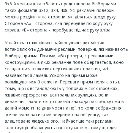
3х6. Хмельницька область представлена ​​білбордами
таких форматів 3х12, 3х4, 4х8. Усі рекламні поверхні
можна розділити на сторони, які діляться щодо руху.
Сторона «А» - сторона, яка перебуває по ходу руху
справа, «Б» сторона - перебуває під час руху зліва.
У найзавантаженіших і найпопулярніших місцях
встановлюють динамічні рекламні поверхні, які називають
білборд призма. Призми, або ролери, є рекламними
конструкціями, в яких рекламне поле обертається, воно
складається з плоских вертикальних пластин, які
називаються ламелі. Усього на призмі може
розміщуватися 3 сюжети. Переваги призм полягають в
тому, що їх встановлюють у топових місцях (пробках,
жвавих перехрестях, центральних вулицях), вони
динамічні - навіть якщо призма знаходиться збоку і ми в
даний момент не дивимося на неї, то коли зображення
почне змінюватися ми звернемо на неї увагу, так
влаштоване людське око. Найчастіше такі рекламні
конструкції обладнують підсвічуванням, тому що для