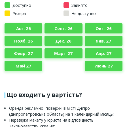
Доступно
Зайнято
Резерв
Не доступно
Авг. 26
Сент. 26
Окт. 26
Нояб. 26
Дек. 26
Янв. 27
Февр. 27
Март 27
Апр. 27
Май 27
Июнь 27
Що входить у вартість?
Оренда рекламної поверхні в місті Дніпро
(Дніпропетровська область) на 1 календарний місяць;
Перевірка макету у юриста на відповідність
Законодавству України;