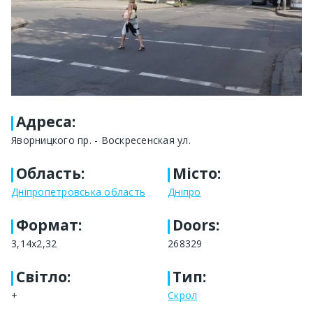
Адреса
:
Яворницкого пр. - Воскресенская ул.
Область
:
Місто
:
Дніпропетровська область
Дніпро
Формат
:
Doors:
3,14х2,32
268329
Світло
:
Тип
:
+
Скрол