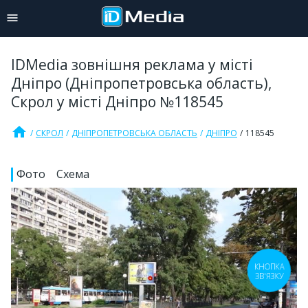
IDMedia зовнішня реклама у місті
Дніпро (Дніпропетровська область),
Скрол у місті Дніпро №118545
home
СКРОЛ
ДНІПРОПЕТРОВСЬКА ОБЛАСТЬ
ДНІПРО
118545
Фото
Схема
КНОПКА
ЗВ'ЯЗКУ