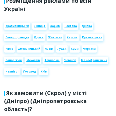
Розміщення реклами по всій
Україні
Кропивницький
Вінниця
Харків
Полтава
Дніпро
Северодонецьк
Одеса
Житомир
Херсон
Краматорськ
Рівне
Хмельницький
Львів
Луцьк
Суми
Черкаси
Запоріжжя
Миколаїв
Тернопіль
Чернігів
Івано-Франківськ
Чернівці
Ужгород
Київ
Як замовити (Скрол) у місті
(Дніпро) (Дніпропетровська
область)?