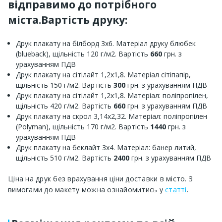
відправимо до потрібного
міста.Вартість друку:
Друк плакату на білборд 3х6. Матеріал друку блюбек
(blueback), щільність 120 г/м2. Вартість
660
грн. з
урахуванням ПДВ
Друк плакату на сітілайт 1,2х1,8. Матеріал сітіпапір,
щільність 150 г/м2. Вартість
300
грн. з урахуванням ПДВ
Друк плакату на сітілайт 1,2х1,8. Матеріал: поліпропілен,
щільність 420 г/м2. Вартість
660
грн. з урахуванням ПДВ
Друк плакату на скрол 3,14х2,32. Матеріал: поліпропілен
(Polyman), щільність 170 г/м2. Вартість
1440
грн. з
урахуванням ПДВ
Друк плакату на беклайт 3х4. Матеріал: банер литий,
щільність 510 г/м2. Вартість
2400
грн. з урахуванням ПДВ
Ціна на друк без врахування ціни доставки в місто. З
вимогами до макету можна ознайомитись у
статті
.