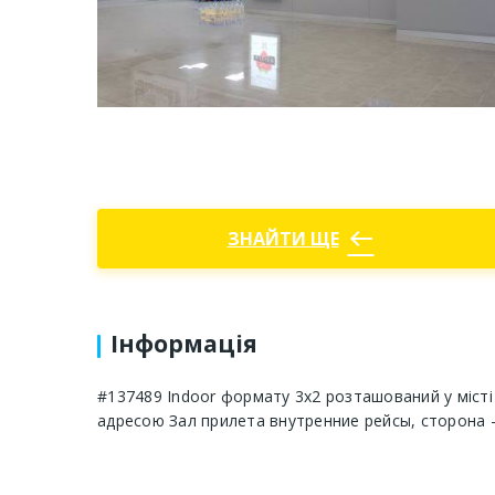
west
ЗНАЙТИ ЩЕ
Інформація
#137489 Indoor формату 3х2 розташований у місті
адресою Зал прилета внутренние рейсы, сторона 