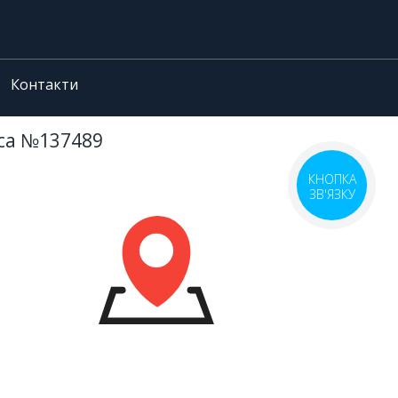
Контакти
еса №137489
КНОПКА
ЗВ'ЯЗКУ