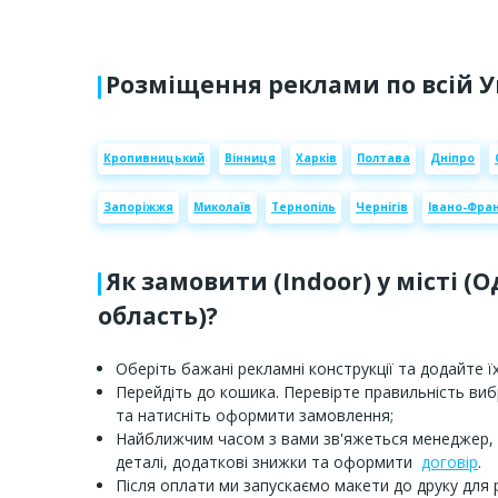
Розміщення реклами по всій У
Кропивницький
Вінниця
Харків
Полтава
Дніпро
Запоріжжя
Миколаїв
Тернопіль
Чернігів
Івано-Фран
Як замовити (Indoor) у місті (
область)?
Оберіть бажані рекламні конструкції та додайте їх
Перейдіть до кошика. Перевірте правильність ви
та натисніть оформити замовлення;
Найближчим часом з вами зв'яжеться менеджер,
деталі, додаткові знижки та оформити
договір
.
Після оплати ми запускаємо макети до друку для 