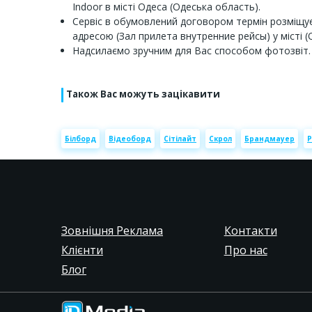
Indoor в місті Одеса (Одеська область).
Сервіс в обумовлений договором термін розміщує
адресою (Зал прилета внутренние рейсы) у місті (
Надсилаємо зручним для Вас способом фотозвіт.
Також Вас можуть зацікавити
Білборд
Відеоборд
Сітілайт
Скрол
Брандмауер
Р
Зовнішня Реклама
Контакти
Клієнти
Про нас
Блог