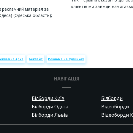
клієнтів ми завжди намагаєм
 рекламний матеріал за
Одеса) (Одеська область);
екламна Арка
Беклайт
Реклама на зупинках
НАВІГАЦІЯ
Білборди Київ
Білборди
Білборди Одеса
Відеоборди
Білборди Львів
Відеоборди К