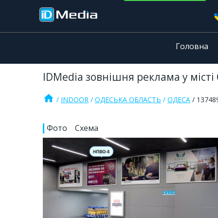
Головна
IDMedia зовнішня реклама у місті 
home
INDOOR
ОДЕСЬКА ОБЛАСТЬ
ОДЕСА
13748
Фото
Схема