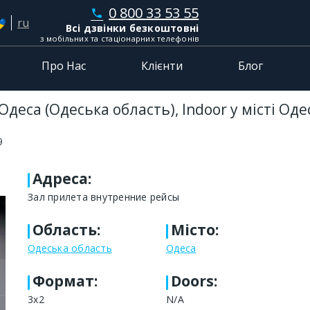
0 800 33 53 55
phone
ru
Всі дзвінки безкоштовні
з мобільних та стаціонарних телефонів
Про Нас
Клієнти
Блог
Одеса (Одеська область), Indoor у місті Од
9
Адреса
:
Зал прилета внутренние рейсы
Область
:
Місто
:
Одеська область
Одеса
Формат
:
Doors:
3х2
N/A