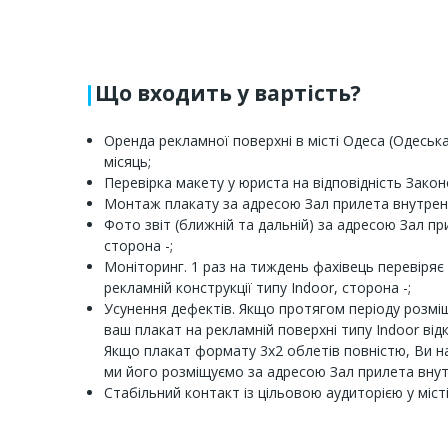
Що входить у вартість?
Оренда рекламної поверхні в місті Одеса (Одеськ
місяць;
Перевірка макету у юриста на відповідність Закон
Монтаж плакату за адресою Зал прилета внутрен
Фото звіт (ближній та дальній) за адресою Зал п
сторона -;
Моніторинг. 1 раз на тиждень фахівець перевіряє 
рекламній конструкції типу Indoor, сторона -;
Усунення дефектів. Якщо протягом періоду розмі
ваш плакат на рекламній поверхні типу Indoor від
Якщо плакат формату 3х2 облетів повністю, Ви н
ми його розміщуємо за адресою Зал прилета внут
Стабільний контакт із цільовою аудиторією у міст