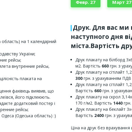
Февр. 27
Март 27
Друк. Для вас ми
наступного дня в
а область) на 1 календарний
міста.Вартість дру
одавству України;
Друк плакату на білборд 3х6
ние рейсы;
м2. Вартість
660
грн. з ура
рилета внутренние рейсы,
Друк плакату на сітілайт 1,2
300
грн. з урахуванням ПДВ
цілісність плаката на
Друк плакату на сітілайт 1,2
Вартість
660
грн. з урахув
щення фахівець виявив, що
Друк плакату на скрол 3,14х
клеївся, його підклеюють.
170 г/м2. Вартість
1440
грн.
адаєте додатковий постер і
Друк плакату на беклайт 3х4
ренние рейсы;
Вартість
2400
грн. з ураху
і Одеса (Одеська область) :)
Ціна на друк без врахування 