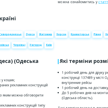
можна ознайомитись у
статт
країні
Северодонецьк
Одеса
Житомир
Херсон
Краматорськ
Рівне
Х
ківськ
Чернівці
Ужгород
Київ
Одеса) (Одеська
Які терміни роз
1 робочий день для друку 
конструкції 137489 у місті 
 у кошик;
внутренние рейсы
браних рекламних конструкцій
1 робочий день на доставку
До 5 робочих днів на монта
 з яким можна обговорити
(Одеська область).
рекламних конструкцій типу
Такі терміни вказані в догов