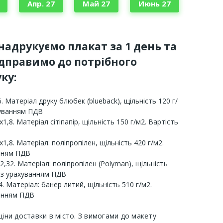
Апр. 27
Май 27
Июнь 27
 надрукуємо плакат за 1 день та
ідправимо до потрібного
ку:
. Матеріал друку блюбек (blueback), щільність 120 г/
хуванням ПДВ
х1,8. Матеріал сітіпапір, щільність 150 г/м2. Вартість
х1,8. Матеріал: поліпропілен, щільність 420 г/м2.
анням ПДВ
2,32. Матеріал: поліпропілен (Polyman), щільність
 з урахуванням ПДВ
. Матеріал: банер литий, щільність 510 г/м2.
ванням ПДВ
ціни доставки в місто. З вимогами до макету