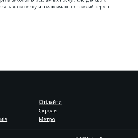
ося надати послуги в максимально стислий термін.
Сітілайти
Скроли
иїв
Метро