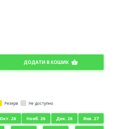
shopping_basket
ДОДАТИ В КОШИК
Резерв
Не доступно
Окт. 26
Нояб. 26
Дек. 26
Янв. 27