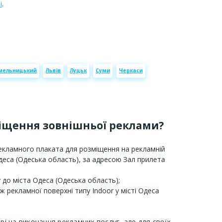
і
.
мельницький
Львів
Луцьк
Суми
Черкаси
міщення зовнішньої реклами?
рекламного плаката для розміщення на рекламній
Одеса (Одеська область), за адресою Зал прилета
 до міста Одеса (Одеська область);
ж рекламної поверхні типу Indoor у місті Одеса
орі на виконання рекламних послуг, але для своїх