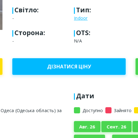
Світло
:
Тип
:
-
Indoor
Сторона
:
OTS:
-
N/A
ДІЗНАТИСЯ ЦІНУ
Дати
 Одеса (Одеська область) за
Доступно
Зайнято
-
Авг. 26
Сент. 26