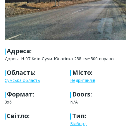
Адреса
:
Дорога Н-07 Київ-Суми-Юнаківка 258 км+500 вправо
Область
:
Місто
:
Сумська область
Недригайлів
Формат
:
Doors:
3х6
N/A
Світло
:
Тип
:
-
Білборд