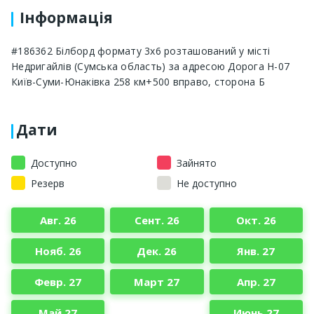
Інформація
#186362 Білборд формату 3х6 розташований у місті
Недригайлів (Сумська область) за адресою Дорога Н-07
Київ-Суми-Юнаківка 258 км+500 вправо, сторона Б
Дати
Доступно
Зайнято
Резерв
Не доступно
Авг. 26
Сент. 26
Окт. 26
Нояб. 26
Дек. 26
Янв. 27
Февр. 27
Март 27
Апр. 27
Май 27
Июнь 27