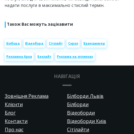
надати послуги в максимально стислий термін.
Також Вас можуть зацікавити
Білборд
Відеоборд
Сітілайт
Скрол
Брандмауер
Рекламна Арка
Беклайт
Реклама на зупинках
НАВІГАЦІЯ
Зовнішня Реклама
Білборди Львів
Клієнти
Білборди
Блог
Відеоборди
Контакти
Відеоборди Київ
Про нас
Сітілайти