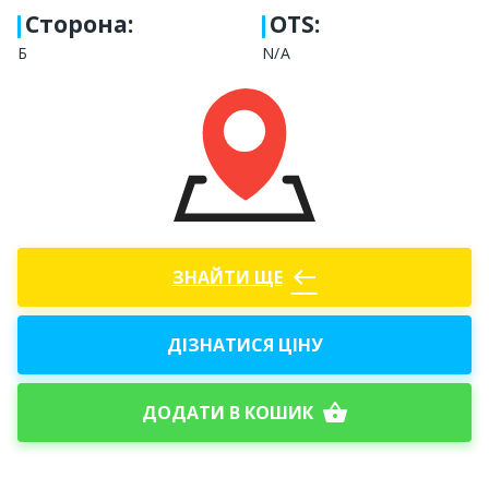
Сторона
:
OTS:
Б
N/A
west
ЗНАЙТИ ЩЕ
ДІЗНАТИСЯ ЦІНУ
shopping_basket
ДОДАТИ В КОШИК