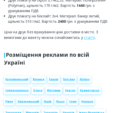
Друк плакату на скрол 3,14х2,32. Матеріал: поліпропілен
(Polyman), щільність 170 г/м2. Вартість
1440
грн. з
урахуванням ПДВ
Друк плакату на беклайт 3х4. Матеріал: банер литий,
щільність 510 г/м2. Вартість
2400
грн. з урахуванням ПДВ
Ціна на друк без врахування ціни доставки в місто. З
вимогами до макету можна ознайомитись у
статті
.
Розміщення реклами по всій
Україні
Кропивницький
Вінниця
Харків
Полтава
Дніпро
Северодонецьк
Одеса
Житомир
Херсон
Краматорськ
Рівне
Хмельницький
Львів
Луцьк
Суми
Черкаси
Запоріжжя
Миколаїв
Тернопіль
Чернігів
Івано-Франківськ