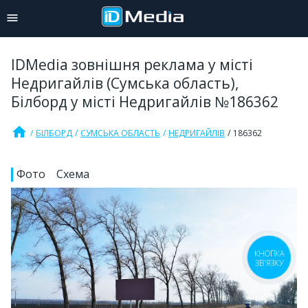
IDMedia зовнішня реклама у місті
Недригайлів (Сумська область),
Білборд у місті Недригайлів №186362
home
БІЛБОРД
СУМСЬКА ОБЛАСТЬ
НЕДРИГАЙЛІВ
186362
Фото
Схема
КНОПКА
ЗВ'ЯЗКУ