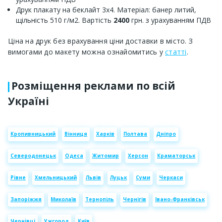
Друк плакату на беклайт 3х4. Матеріал: банер литий,
щільність 510 г/м2. Вартість
2400
грн. з урахуванням ПДВ
Ціна на друк без врахування ціни доставки в місто. З
вимогами до макету можна ознайомитись у
статті
.
Розміщення реклами по всій
Україні
Кропивницький
Вінниця
Харків
Полтава
Дніпро
Северодонецьк
Одеса
Житомир
Херсон
Краматорськ
Рівне
Хмельницький
Львів
Луцьк
Суми
Черкаси
Запоріжжя
Миколаїв
Тернопіль
Чернігів
Івано-Франківськ
Чернівці
Ужгород
Київ