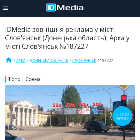
IDMedia зовнішня реклама у місті
Слов'янськ (Донецька область), Арка у
місті Слов'янськ №187227
home
АРКА
ДОНЕЦЬКА ОБЛАСТЬ
СЛОВ'ЯНСЬК
187227
Фото
Схема
КНОПКА
ЗВ'ЯЗКУ