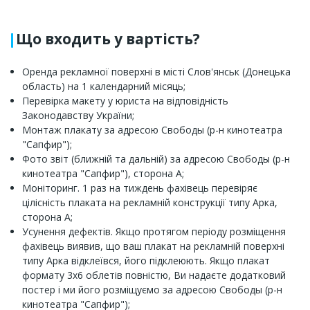
Що входить у вартість?
Оренда рекламної поверхні в місті Слов'янськ (Донецька
область) на 1 календарний місяць;
Перевірка макету у юриста на відповідність
Законодавству України;
Монтаж плакату за адресою Свободы (р-н кинотеатра
"Сапфир");
Фото звіт (ближній та дальній) за адресою Свободы (р-н
кинотеатра "Сапфир"), сторона А;
Моніторинг. 1 раз на тиждень фахівець перевіряє
цілісність плаката на рекламній конструкції типу Арка,
сторона А;
Усунення дефектів. Якщо протягом періоду розміщення
фахівець виявив, що ваш плакат на рекламній поверхні
типу Арка відклеївся, його підклеюють. Якщо плакат
формату 3х6 облетів повністю, Ви надаєте додатковий
постер і ми його розміщуємо за адресою Свободы (р-н
кинотеатра "Сапфир");