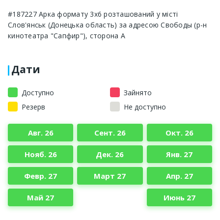
#187227 Арка формату 3х6 розташований у місті
Слов'янськ (Донецька область) за адресою Свободы (р-н
кинотеатра "Сапфир"), сторона А
Дати
Доступно
Зайнято
Резерв
Не доступно
Авг. 26
Сент. 26
Окт. 26
Нояб. 26
Дек. 26
Янв. 27
Февр. 27
Март 27
Апр. 27
Май 27
Июнь 27