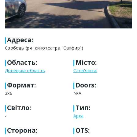
Адреса
:
Свободы (р-н кинотеатра "Сапфир")
Область
:
Місто
:
Донецька область
Слов'янськ
Формат
:
Doors:
3х6
N/A
Світло
:
Тип
:
-
Арка
Сторона
:
OTS: