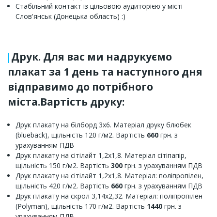
Стабільний контакт із цільовою аудиторією у місті
Слов'янськ (Донецька область) :)
Друк. Для вас ми надрукуємо
плакат за 1 день та наступного дня
відправимо до потрібного
міста.Вартість друку:
Друк плакату на білборд 3х6. Матеріал друку блюбек
(blueback), щільність 120 г/м2. Вартість
660
грн. з
урахуванням ПДВ
Друк плакату на сітілайт 1,2х1,8. Матеріал сітіпапір,
щільність 150 г/м2. Вартість
300
грн. з урахуванням ПДВ
Друк плакату на сітілайт 1,2х1,8. Матеріал: поліпропілен,
щільність 420 г/м2. Вартість
660
грн. з урахуванням ПДВ
Друк плакату на скрол 3,14х2,32. Матеріал: поліпропілен
(Polyman), щільність 170 г/м2. Вартість
1440
грн. з
урахуванням ПДВ