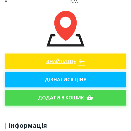
А
N/A
west
ЗНАЙТИ ЩЕ
ДІЗНАТИСЯ ЦІНУ
shopping_basket
ДОДАТИ В КОШИК
Інформація