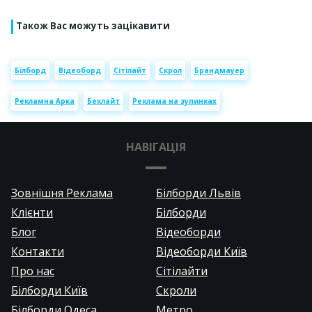
Також Вас можуть зацікавити
Білборд
Відеоборд
Сітілайт
Скрол
Брандмауер
Рекламна Арка
Беклайт
Реклама на зупинках
НАВІГАЦІЯ
Зовнішня Реклама
Білборди Львів
Клієнти
Білборди
Блог
Відеоборди
Контакти
Відеоборди Київ
Про нас
Сітілайти
Білборди Київ
Скроли
Білборди Одеса
Метро