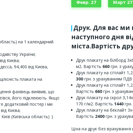
Февр. 27
Март 27
Друк. Для вас ми
наступного дня в
 область) на 1 календарний
міста.Вартість дру
одавству України;
Друк плакату на білборд 3х6
від Києва;
м2. Вартість
660
грн. з ура
десса, 94,400 від Києва,
Друк плакату на сітілайт 1,2
300
грн. з урахуванням ПДВ
цілісність плаката на
Друк плакату на сітілайт 1,2
Вартість
660
грн. з урахув
щення фахівець виявив, що
Друк плакату на скрол 3,14х
еївся, його підклеюють. Якщо
170 г/м2. Вартість
1440
грн.
те додатковий постер і ми
Друк плакату на беклайт 3х4
від Києва;
Вартість
2400
грн. з ураху
 Київ (Київська область) :)
Ціна на друк без врахування 