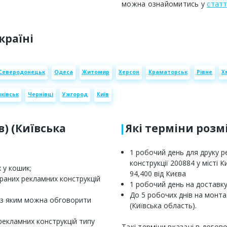
можна ознайомитись у
статт
країні
Северодонецьк
Одеса
Житомир
Херсон
Краматорськ
Рівне
Х
ківськ
Чернівці
Ужгород
Київ
в) (Київська
Які терміни роз
1 робочий день для друку 
конструкції 200884 у місті 
 у кошик;
94,400 від Києва
браних рекламних конструкцій
1 робочий день на доставку 
До 5 робочих днів на монтаж
 з яким можна обговорити
(Київська область).
рекламних конструкцій типу
Такі терміни вказані в догов