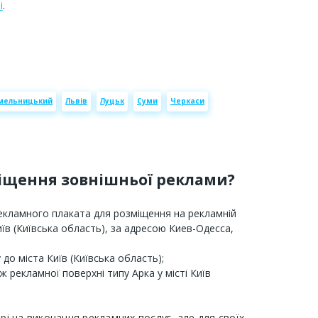
і
.
мельницький
Львів
Луцьк
Суми
Черкаси
міщення зовнішньої реклами?
рекламного плаката для розміщення на рекламній
Київ (Київська область), за адресою Киев-Одесса,
до міста Київ (Київська область);
 рекламної поверхні типу Арка у місті Київ
орі на виконання рекламних послуг, але для своїх