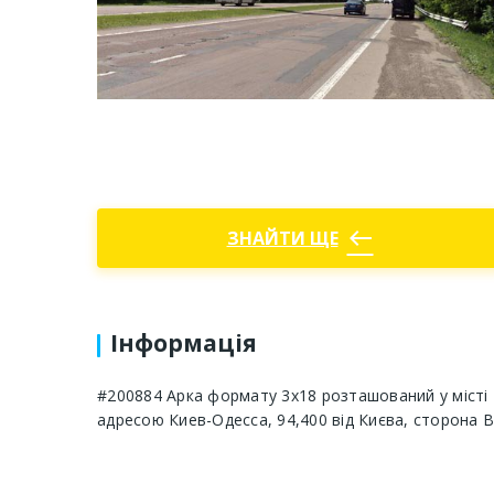
west
ЗНАЙТИ ЩЕ
Інформація
#200884 Арка формату 3x18 розташований у місті К
адресою Киев-Одесса, 94,400 від Києва, сторона B