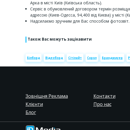
Арка в місті Київ (Київська область).
Сервіс в обумовлений договором термін розміщує
адресою (Киев-Одесса, 94,400 від Києва) у місті (К
Надсилаємо зручним для Вас способом фотозвіт.
Також Вас можуть зацікавити
Білборд
Відеоборд
Сітілайт
Скрол
Брандмауер
Р
Зовнішня Реклама
Контакти
Клієнти
Про нас
Блог