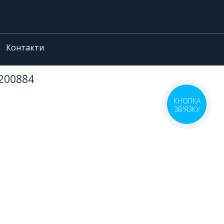
Контакти
№200884
КНОПКА
ЗВ'ЯЗКУ