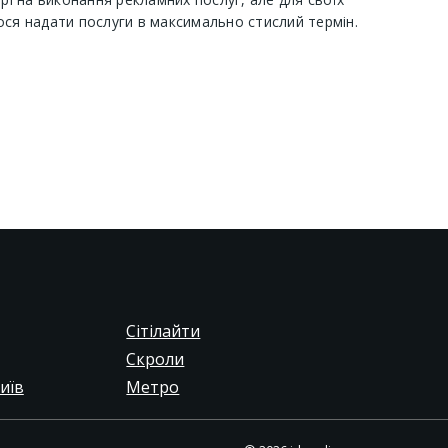
ося надати послуги в максимально стислий термін.
Сітілайти
Скроли
иїв
Метро