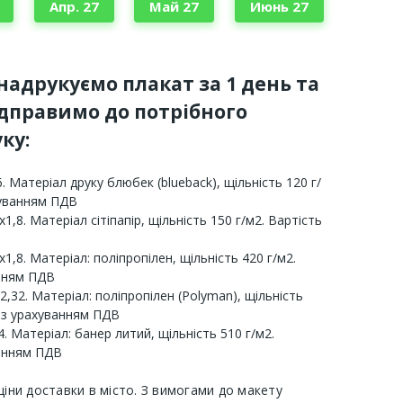
Апр. 27
Май 27
Июнь 27
 надрукуємо плакат за 1 день та
ідправимо до потрібного
ку:
. Матеріал друку блюбек (blueback), щільність 120 г/
хуванням ПДВ
х1,8. Матеріал сітіпапір, щільність 150 г/м2. Вартість
х1,8. Матеріал: поліпропілен, щільність 420 г/м2.
анням ПДВ
2,32. Матеріал: поліпропілен (Polyman), щільність
 з урахуванням ПДВ
. Матеріал: банер литий, щільність 510 г/м2.
ванням ПДВ
ціни доставки в місто. З вимогами до макету