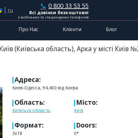
0 800 33 53 55
phone
ru
Всі дзвінки безкоштовні
з мобільних та стаціонарних телефонів
Про Нас
Клієнти
Блог
иїв (Київська область), Арка у місті Київ 
Адреса
:
Киев-Одесса, 94,400 від Києва
Область
:
Місто
:
Київська область
Київ
Формат
:
Doors:
3x18
0*