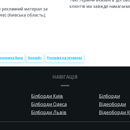
клієнтів ми завжди намагаєм
 рекламний матеріал за
иїв) (Київська область);
екламна Арка
Беклайт
Реклама на зупинках
НАВІГАЦІЯ
Білборди Київ
Білборди
Білборди Одеса
Відеоборди
Білборди Львів
Відеоборди К