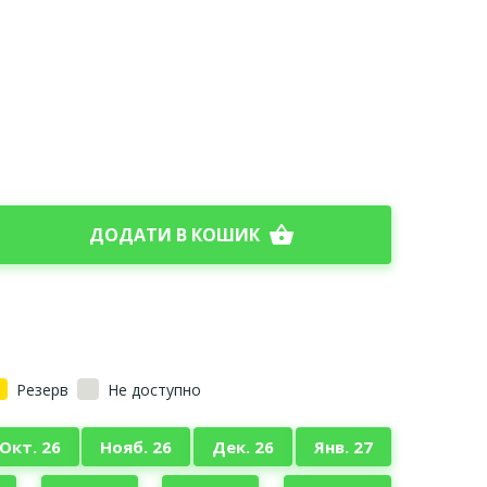
shopping_basket
ДОДАТИ В КОШИК
Резерв
Не доступно
Окт. 26
Нояб. 26
Дек. 26
Янв. 27