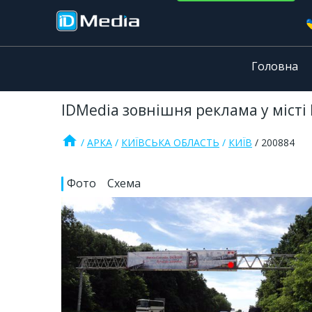
Головна
IDMedia зовнішня реклама у місті К
home
АРКА
КИЇВСЬКА ОБЛАСТЬ
КИЇВ
200884
Фото
Схема