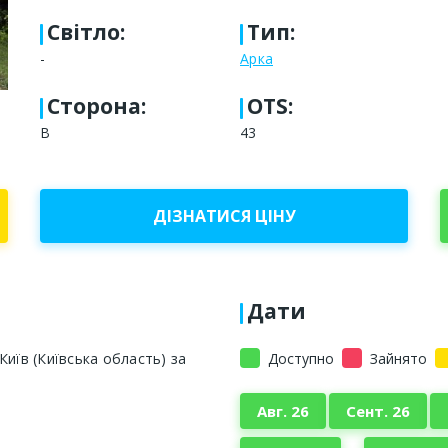
Світло
:
Тип
:
-
Арка
Сторона
:
OTS:
B
43
ДІЗНАТИСЯ ЦІНУ
Дати
иїв (Київська область) за
Доступно
Зайнято
Авг. 26
Сент. 26