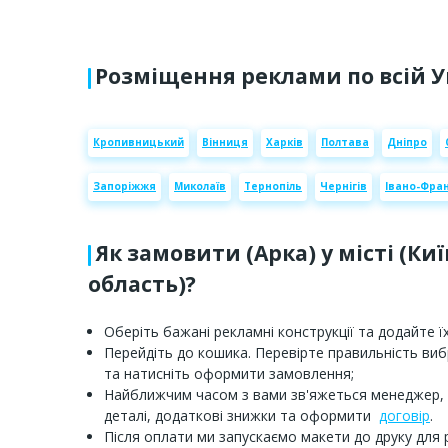
Розміщення реклами по всій У
Кропивницький
Вінниця
Харків
Полтава
Дніпро
Запоріжжя
Миколаїв
Тернопіль
Чернігів
Івано-Фран
Як замовити (Арка) у місті (Киї
область)?
Оберіть бажані рекламні конструкції та додайте їх
Перейдіть до кошика. Перевірте правильність ви
та натисніть оформити замовлення;
Найближчим часом з вами зв'яжеться менеджер,
деталі, додаткові знижки та оформити
договір
.
Після оплати ми запускаємо макети до друку для 