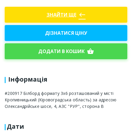
west
ЗНАЙТИ ЩЕ
ДІЗНАТИСЯ ЦІНУ
shopping_basket
ДОДАТИ В КОШИК
Інформація
#200917 Білборд формату 3x6 розташований у місті
Кропивницький (Кіровоградська область) за адресою
Олександрійське шосе, 4, АЗС "РУР", сторона B
Дати