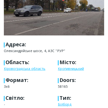
Адреса
:
Олександрійське шосе, 4, АЗС "РУР"
Область
:
Місто
:
Кіровоградська область
Кропивницький
Формат
:
Doors:
3x6
58165
Світло
:
Тип
:
-
Білборд