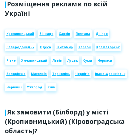
Розміщення реклами по всій
Україні
Кропивницький
Вінниця
Харків
Полтава
Дніпро
Северодонецьк
Одеса
Житомир
Херсон
Краматорськ
Рівне
Хмельницький
Львів
Луцьк
Суми
Черкаси
Запоріжжя
Миколаїв
Тернопіль
Чернігів
Івано-Франківськ
Чернівці
Ужгород
Київ
Як замовити (Білборд) у місті
(Кропивницький) (Кіровоградська
область)?