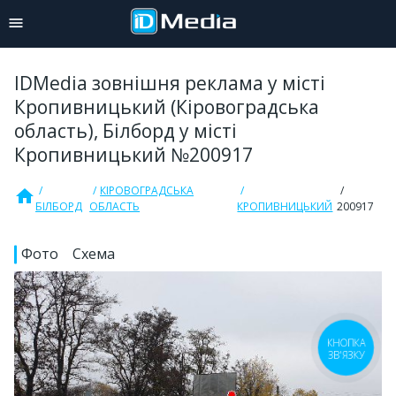
IDMedia зовнішня реклама у місті
Кропивницький (Кіровоградська
область), Білборд у місті
Кропивницький №200917
КІРОВОГРАДСЬКА
home
БІЛБОРД
ОБЛАСТЬ
КРОПИВНИЦЬКИЙ
200917
Фото
Схема
КНОПКА
ЗВ'ЯЗКУ