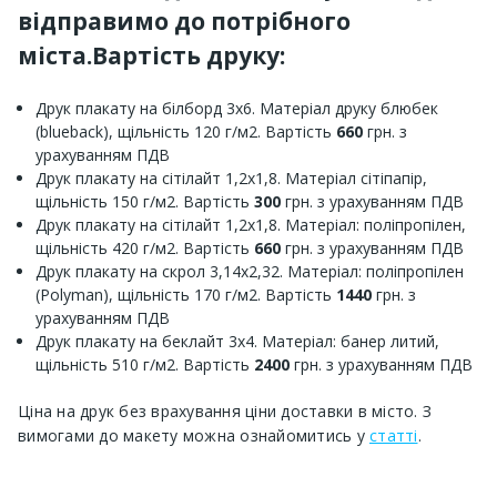
відправимо до потрібного
міста.Вартість друку:
Друк плакату на білборд 3х6. Матеріал друку блюбек
(blueback), щільність 120 г/м2. Вартість
660
грн. з
урахуванням ПДВ
Друк плакату на сітілайт 1,2х1,8. Матеріал сітіпапір,
щільність 150 г/м2. Вартість
300
грн. з урахуванням ПДВ
Друк плакату на сітілайт 1,2х1,8. Матеріал: поліпропілен,
щільність 420 г/м2. Вартість
660
грн. з урахуванням ПДВ
Друк плакату на скрол 3,14х2,32. Матеріал: поліпропілен
(Polyman), щільність 170 г/м2. Вартість
1440
грн. з
урахуванням ПДВ
Друк плакату на беклайт 3х4. Матеріал: банер литий,
щільність 510 г/м2. Вартість
2400
грн. з урахуванням ПДВ
Ціна на друк без врахування ціни доставки в місто. З
вимогами до макету можна ознайомитись у
статті
.