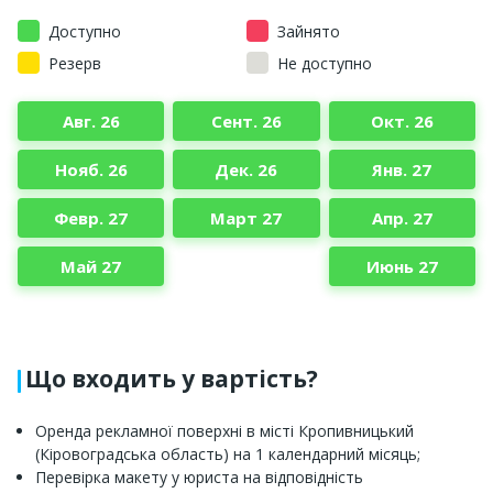
Доступно
Зайнято
Резерв
Не доступно
Авг. 26
Сент. 26
Окт. 26
Нояб. 26
Дек. 26
Янв. 27
Февр. 27
Март 27
Апр. 27
Май 27
Июнь 27
Що входить у вартість?
Оренда рекламної поверхні в місті Кропивницький
(Кіровоградська область) на 1 календарний місяць;
Перевірка макету у юриста на відповідність