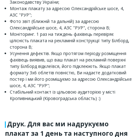
Законодавству України;
Монтаж плакату за адресою Олександрійське шосе, 4,
АЗС "РУР";
Фото звіт (ближній та дальній) за адресою
Олександрійське шосе, 4, АЗС "РУР", сторона B;
Моніторинг. 1 раз на тиждень фахівець перевіряє
цілісність плаката на рекламній конструкції типу Білборд,
сторона B;
Усунення дефектів. Якщо протягом періоду розміщення
фахівець виявив, що ваш плакат на рекламній поверхні
типу Білборд відклеївся, його підклеюють. Якщо плакат
формату 3x6 облетів повністю, Ви надаєте додатковий
постер і ми його розміщуємо за адресою Олександрійське
шосе, 4, АЗС "РУР";
Стабільний контакт із цільовою аудиторією у місті
Кропивницький (Кіровоградська область) :)
Друк. Для вас ми надрукуємо
плакат за 1 день та наступного дня