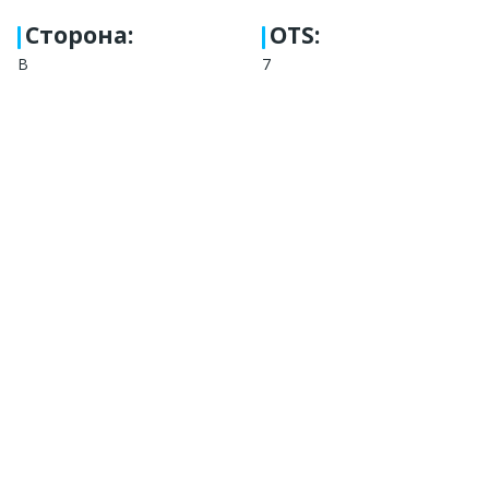
Сторона
:
OTS:
B
7