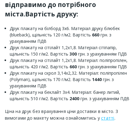
відправимо до потрібного
міста.Вартість друку:
Друк плакату на білборд 3х6. Матеріал друку блюбек
(blueback), щільність 120 г/м2. Вартість
660
грн. з
урахуванням ПДВ
Друк плакату на сітілайт 1,2х1,8. Матеріал сітіпапір,
щільність 150 г/м2. Вартість
300
грн. з урахуванням ПДВ
Друк плакату на сітілайт 1,2х1,8. Матеріал: поліпропілен,
щільність 420 г/м2. Вартість
660
грн. з урахуванням ПДВ
Друк плакату на скрол 3,14х2,32. Матеріал: поліпропілен
(Polyman), щільність 170 г/м2. Вартість
1440
грн. з
урахуванням ПДВ
Друк плакату на беклайт 3х4. Матеріал: банер литий,
щільність 510 г/м2. Вартість
2400
грн. з урахуванням ПДВ
Ціна на друк без врахування ціни доставки в місто. З
вимогами до макету можна ознайомитись у
статті
.