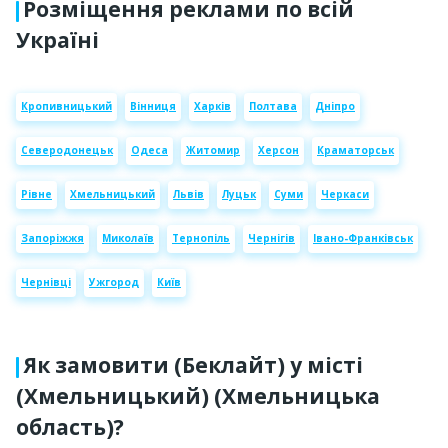
Розміщення реклами по всій
Україні
Кропивницький
Вінниця
Харків
Полтава
Дніпро
Северодонецьк
Одеса
Житомир
Херсон
Краматорськ
Рівне
Хмельницький
Львів
Луцьк
Суми
Черкаси
Запоріжжя
Миколаїв
Тернопіль
Чернігів
Івано-Франківськ
Чернівці
Ужгород
Київ
Як замовити (Беклайт) у місті
(Хмельницький) (Хмельницька
область)?