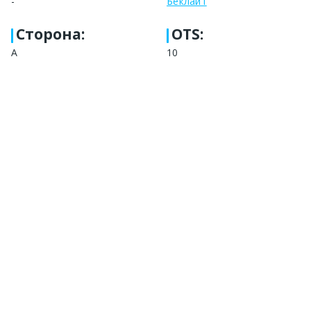
-
Беклайт
Сторона
:
OTS:
A
10