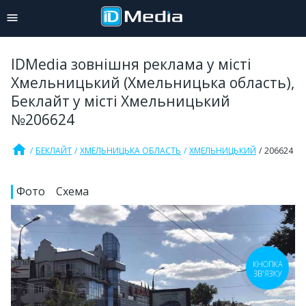
IDMedia зовнішня реклама у місті
Хмельницький (Хмельницька область),
Беклайт у місті Хмельницький
№206624
home
БЕКЛАЙТ
ХМЕЛЬНИЦЬКА ОБЛАСТЬ
ХМЕЛЬНИЦЬКИЙ
206624
Фото
Схема
КНОПКА
ЗВ'ЯЗКУ