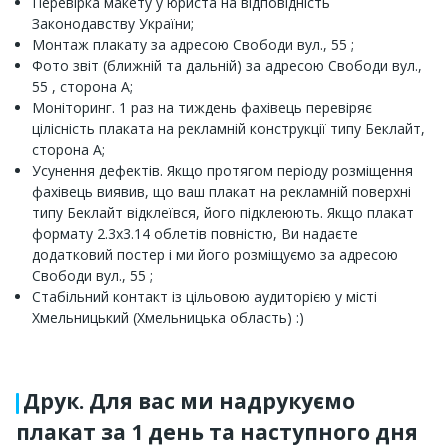
Перевірка макету у юриста на відповідність
Законодавству України;
Монтаж плакату за адресою Свободи вул., 55 ;
Фото звіт (ближній та дальній) за адресою Свободи вул.,
55 , сторона A;
Моніторинг. 1 раз на тиждень фахівець перевіряє
цілісність плаката на рекламній конструкції типу Беклайт,
сторона A;
Усунення дефектів. Якщо протягом періоду розміщення
фахівець виявив, що ваш плакат на рекламній поверхні
типу Беклайт відклеївся, його підклеюють. Якщо плакат
формату 2.3x3.14 облетів повністю, Ви надаєте
додатковий постер і ми його розміщуємо за адресою
Свободи вул., 55 ;
Стабільний контакт із цільовою аудиторією у місті
Хмельницький (Хмельницька область) :)
Друк. Для вас ми надрукуємо
плакат за 1 день та наступного дня