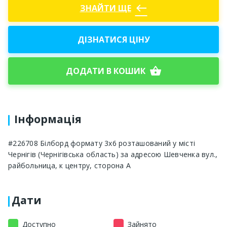
west
ЗНАЙТИ ЩЕ
ДІЗНАТИСЯ ЦІНУ
shopping_basket
ДОДАТИ В КОШИК
Інформація
#226708 Білборд формату 3x6 розташований у місті
Чернігів (Чернігівська область) за адресою Шевченка вул.,
райбольница, к центру, сторона A
Дати
Доступно
Зайнято