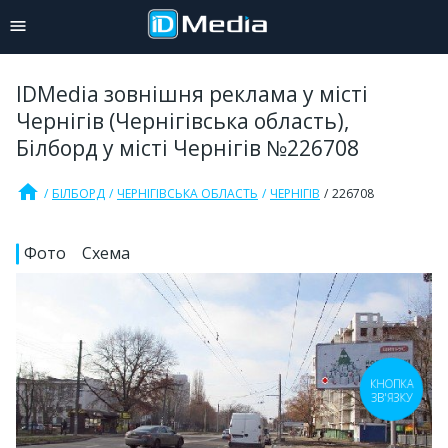
IDMedia зовнішня реклама у місті
Чернігів (Чернігівська область),
Білборд у місті Чернігів №226708
home
БІЛБОРД
ЧЕРНІГІВСЬКА ОБЛАСТЬ
ЧЕРНІГІВ
226708
Фото
Схема
КНОПКА
ЗВ'ЯЗКУ