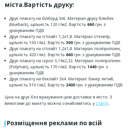
міста.Вартість друку:
Друк плакату на білборд 3х6. Матеріал друку блюбек
(blueback), щільність 120 г/м2. Вартість
660
грн. з
урахуванням ПДВ
Друк плакату на сітілайт 1,2х1,8. Матеріал сітіпапір,
щільність 150 г/м2. Вартість
300
грн. з урахуванням ПДВ
Друк плакату на сітілайт 1,2х1,8. Матеріал: поліпропілен,
щільність 420 г/м2. Вартість
660
грн. з урахуванням ПДВ
Друк плакату на скрол 3,14х2,32. Матеріал: поліпропілен
(Polyman), щільність 170 г/м2. Вартість
1440
грн. з
урахуванням ПДВ
Друк плакату на беклайт 3х4. Матеріал: банер литий,
щільність 510 г/м2. Вартість
2400
грн. з урахуванням ПДВ
Ціна на друк без врахування ціни доставки в місто. З
вимогами до макету можна ознайомитись у
статті
.
Розміщення реклами по всій