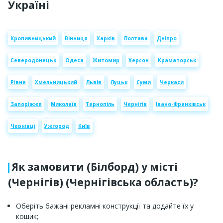
Україні
Кропивницький
Вінниця
Харків
Полтава
Дніпро
Северодонецьк
Одеса
Житомир
Херсон
Краматорськ
Рівне
Хмельницький
Львів
Луцьк
Суми
Черкаси
Запоріжжя
Миколаїв
Тернопіль
Чернігів
Івано-Франківськ
Чернівці
Ужгород
Київ
Як замовити (Білборд) у місті
(Чернігів) (Чернігівська область)?
Оберіть бажані рекламні конструкції та додайте їх у
кошик;