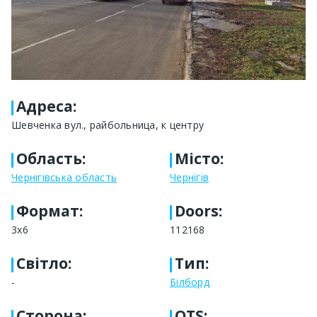
Адреса
:
Шевченка вул., райбольница, к центру
Область
:
Місто
:
Чернігівська область
Чернігів
Формат
:
Doors:
3x6
112168
Світло
:
Тип
:
-
Білборд
Сторона
:
OTS: