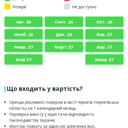
Резерв
Не доступно
Авг. 26
Сент. 26
Окт. 26
Нояб. 26
Дек. 26
Янв. 27
Февр. 27
Март 27
Апр. 27
Май 27
Июнь 27
Що входить у вартість?
Оренда рекламної поверхні в місті Чернігів (Чернігівська
область) на 1 календарний місяць;
Перевірка макету у юриста на відповідність
Законодавству України;
Монтаж плакату за адресою Шевченка вул.,