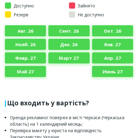
Доступно
Зайнято
Резерв
Не доступно
Авг. 26
Сент. 26
Окт. 26
Нояб. 26
Дек. 26
Янв. 27
Февр. 27
Март 27
Апр. 27
Май 27
Июнь 27
Що входить у вартість?
Оренда рекламної поверхні в місті Черкаси (Черкаська
область) на 1 календарний місяць;
Перевірка макету у юриста на відповідність
Законодавству України;