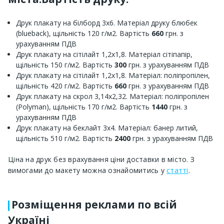
Друк плакату на білборд 3х6. Матеріал друку блюбек
(blueback), щільність 120 г/м2. Вартість
660
грн. з
урахуванням ПДВ
Друк плакату на сітілайт 1,2х1,8. Матеріал сітіпапір,
щільність 150 г/м2. Вартість
300
грн. з урахуванням ПДВ
Друк плакату на сітілайт 1,2х1,8. Матеріал: поліпропілен,
щільність 420 г/м2. Вартість
660
грн. з урахуванням ПДВ
Друк плакату на скрол 3,14х2,32. Матеріал: поліпропілен
(Polyman), щільність 170 г/м2. Вартість
1440
грн. з
урахуванням ПДВ
Друк плакату на беклайт 3х4. Матеріал: банер литий,
щільність 510 г/м2. Вартість
2400
грн. з урахуванням ПДВ
Ціна на друк без врахування ціни доставки в місто. З
вимогами до макету можна ознайомитись у
статті
.
Розміщення реклами по всій
Україні