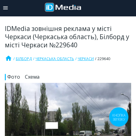
IDMedia зовнішня реклама у місті
Черкаси (Черкаська область), Білборд у
місті Черкаси №229640
home
БІЛБОРД
ЧЕРКАСЬКА ОБЛАСТЬ
ЧЕРКАСИ
229640
Фото
Схема
КНОПКА
ЗВ'ЯЗКУ