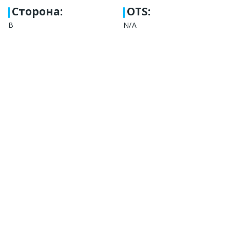
Сторона
:
OTS:
B
N/A