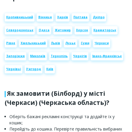
Кропивницький
Вінниця
Харків
Полтава
Дніпро
Северодонецьк
Одеса
Житомир
Херсон
Краматорськ
Рівне
Хмельницький
Львів
Луцьк
Суми
Черкаси
Запоріжжя
Миколаїв
Тернопіль
Чернігів
Івано-Франківськ
Чернівці
Ужгород
Київ
Як замовити (Білборд) у місті
(Черкаси) (Черкаська область)?
Оберіть бажані рекламні конструкції та додайте їх у
кошик;
Перейдіть до кошика. Перевірте правильність вибраних