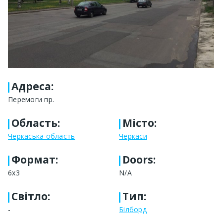
Адреса
:
Перемоги пр.
Область
:
Місто
:
Черкаська область
Черкаси
Формат
:
Doors:
6x3
N/A
Світло
:
Тип
:
-
Білборд