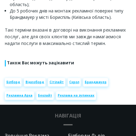
область);
До 5 робочих днів на монтаж рекламної поверхні типу
Брандмауер у місті Бориспіль (Київська область).
Такі терміни вказані в договорі на виконання рекламних
послуг, але для своїх клієнтів ми завжди намагаємося
надати послуги в максимально стислий термін.
Також Вас можуть зацікавити
Білборд
Відеоборд
Сітілайт
Скрол
Брандмауер
Рекламна Арка
Беклайт
Реклама на зупинках
НАВІГАЦІЯ
Зовнішня Реклама
Білборди Львів