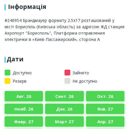
Інформація
#246954 Брандмауер формату 2.5x17 розташований у
місті Бориспіль (Київська область) за адресою ЖД станция
Аэропорт "Борисполь", Платформа отправления
электрички в «Киев-Пассажирский», сторона A
Дати
Доступно
Зайнято
Резерв
Не доступно
Авг. 26
Сент. 26
Окт. 26
Нояб. 26
Дек. 26
Янв. 27
Февр. 27
Март 27
Апр. 27