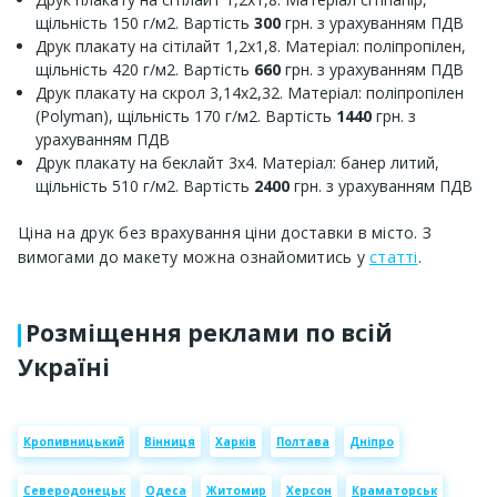
щільність 150 г/м2. Вартість
300
грн. з урахуванням ПДВ
Друк плакату на сітілайт 1,2х1,8. Матеріал: поліпропілен,
щільність 420 г/м2. Вартість
660
грн. з урахуванням ПДВ
Друк плакату на скрол 3,14х2,32. Матеріал: поліпропілен
(Polyman), щільність 170 г/м2. Вартість
1440
грн. з
урахуванням ПДВ
Друк плакату на беклайт 3х4. Матеріал: банер литий,
щільність 510 г/м2. Вартість
2400
грн. з урахуванням ПДВ
Ціна на друк без врахування ціни доставки в місто. З
вимогами до макету можна ознайомитись у
статті
.
Розміщення реклами по всій
Україні
Кропивницький
Вінниця
Харків
Полтава
Дніпро
Северодонецьк
Одеса
Житомир
Херсон
Краматорськ