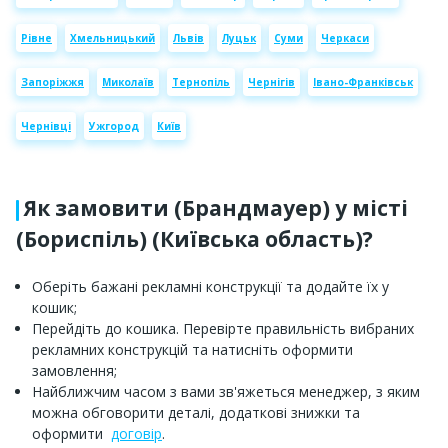
Рівне
Хмельницький
Львів
Луцьк
Суми
Черкаси
Запоріжжя
Миколаїв
Тернопіль
Чернігів
Івано-Франківськ
Чернівці
Ужгород
Київ
Як замовити (Брандмауер) у місті
(Бориспіль) (Київська область)?
Оберіть бажані рекламні конструкції та додайте їх у
кошик;
Перейдіть до кошика. Перевірте правильність вибраних
рекламних конструкцій та натисніть оформити
замовлення;
Найближчим часом з вами зв'яжеться менеджер, з яким
можна обговорити деталі, додаткові знижки та
оформити
договір
.