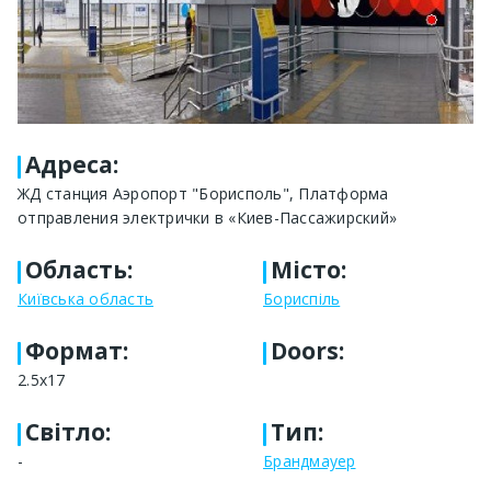
Адреса
:
ЖД станция Аэропорт "Борисполь", Платформа
отправления электрички в «Киев-Пассажирский»
Область
:
Місто
:
Київська область
Бориспіль
Формат
:
Doors:
2.5x17
Світло
:
Тип
:
-
Брандмауер