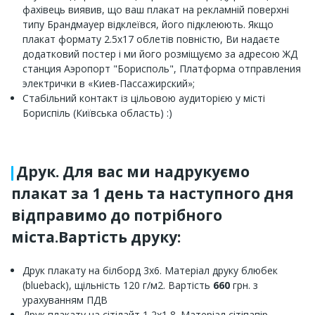
фахівець виявив, що ваш плакат на рекламній поверхні
типу Брандмауер відклеївся, його підклеюють. Якщо
плакат формату 2.5x17 облетів повністю, Ви надаєте
додатковий постер і ми його розміщуємо за адресою ЖД
станция Аэропорт "Борисполь", Платформа отправления
электрички в «Киев-Пассажирский»;
Стабільний контакт із цільовою аудиторією у місті
Бориспіль (Київська область) :)
Друк. Для вас ми надрукуємо
плакат за 1 день та наступного дня
відправимо до потрібного
міста.Вартість друку:
Друк плакату на білборд 3х6. Матеріал друку блюбек
(blueback), щільність 120 г/м2. Вартість
660
грн. з
урахуванням ПДВ
Друк плакату на сітілайт 1,2х1,8. Матеріал сітіпапір,