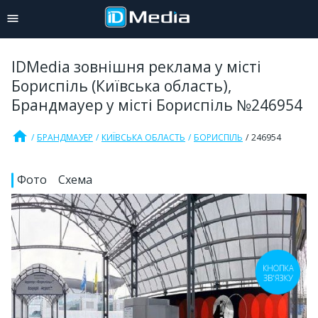
IDMedia зовнішня реклама у місті
Бориспіль (Київська область),
Брандмауер у місті Бориспіль №246954
home
БРАНДМАУЕР
КИЇВСЬКА ОБЛАСТЬ
БОРИСПІЛЬ
246954
Фото
Схема
КНОПКА
ЗВ'ЯЗКУ