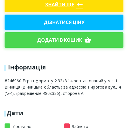
west
ЗНАЙТИ ЩЕ
ДІЗНАТИСЯ ЦІНУ
shopping_basket
ДОДАТИ В КОШИК
Інформація
#246960 Екран формату 2.32x3.14 розташований у місті
Вінниця (Вінницька область) за адресою Пирогова вул., 4
(№4), (разрешение 480х336), сторона A
Дати
Доступно
Зайнято