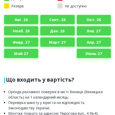
Резерв
Не доступно
Авг. 26
Сент. 26
Окт. 26
Нояб. 26
Дек. 26
Янв. 27
Февр. 27
Март 27
Апр. 27
Май 27
Июнь 27
Що входить у вартість?
Оренда рекламної поверхні в місті Вінниця (Вінницька
область) на 1 календарний місяць;
Перевірка макету у юриста на відповідність
Законодавству України;
Монтаж плакату за адресою Пирогова вул., 4 (№4),