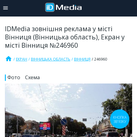
IDMedia зовнішня реклама у місті
Вінниця (Вінницька область), Екран у
місті Вінниця №246960
home
ЕКРАН
ВІННИЦЬКА ОБЛАСТЬ
ВІННИЦЯ
246960
Фото
Схема
КНОПКА
ЗВ'ЯЗКУ