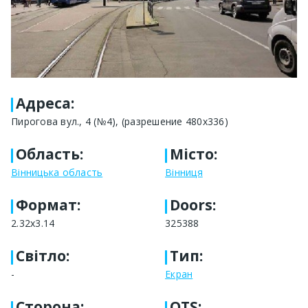
Адреса
:
Пирогова вул., 4 (№4), (разрешение 480х336)
Область
:
Місто
:
Вінницька область
Вінниця
Формат
:
Doors:
2.32x3.14
325388
Світло
:
Тип
:
-
Екран
Сторона
:
OTS: