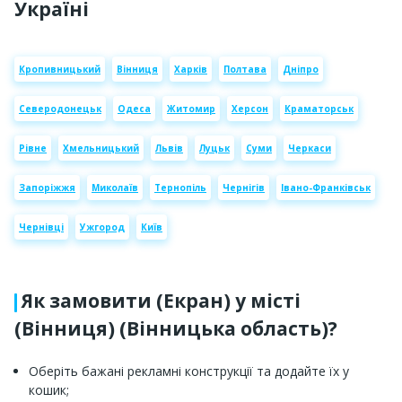
Україні
Кропивницький
Вінниця
Харків
Полтава
Дніпро
Северодонецьк
Одеса
Житомир
Херсон
Краматорськ
Рівне
Хмельницький
Львів
Луцьк
Суми
Черкаси
Запоріжжя
Миколаїв
Тернопіль
Чернігів
Івано-Франківськ
Чернівці
Ужгород
Київ
Як замовити (Екран) у місті
(Вінниця) (Вінницька область)?
Оберіть бажані рекламні конструкції та додайте їх у
кошик;