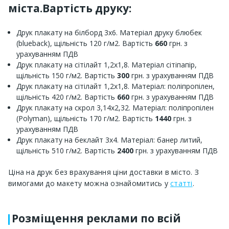
міста.Вартість друку:
Друк плакату на білборд 3х6. Матеріал друку блюбек
(blueback), щільність 120 г/м2. Вартість
660
грн. з
урахуванням ПДВ
Друк плакату на сітілайт 1,2х1,8. Матеріал сітіпапір,
щільність 150 г/м2. Вартість
300
грн. з урахуванням ПДВ
Друк плакату на сітілайт 1,2х1,8. Матеріал: поліпропілен,
щільність 420 г/м2. Вартість
660
грн. з урахуванням ПДВ
Друк плакату на скрол 3,14х2,32. Матеріал: поліпропілен
(Polyman), щільність 170 г/м2. Вартість
1440
грн. з
урахуванням ПДВ
Друк плакату на беклайт 3х4. Матеріал: банер литий,
щільність 510 г/м2. Вартість
2400
грн. з урахуванням ПДВ
Ціна на друк без врахування ціни доставки в місто. З
вимогами до макету можна ознайомитись у
статті
.
Розміщення реклами по всій