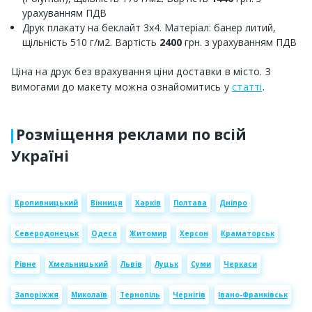
урахуванням ПДВ
Друк плакату на беклайт 3х4. Матеріал: банер литий,
щільність 510 г/м2. Вартість
2400
грн. з урахуванням ПДВ
Ціна на друк без врахування ціни доставки в місто. З
вимогами до макету можна ознайомитись у
статті
.
Розміщення реклами по всій
Україні
Кропивницький
Вінниця
Харків
Полтава
Дніпро
Северодонецьк
Одеса
Житомир
Херсон
Краматорськ
Рівне
Хмельницький
Львів
Луцьк
Суми
Черкаси
Запоріжжя
Миколаїв
Тернопіль
Чернігів
Івано-Франківськ