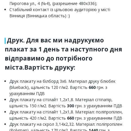
Пирогова ул., 4 (№4), (разрешение 480х336);
Стабільний контакт із цільовою аудиторією у місті
Вінниця (Вінницька область) :)
Друк. Для вас ми надрукуємо
плакат за 1 день та наступного дня
відправимо до потрібного
міста.Вартість друку:
Друк плакату на білборд 3х6. Матеріал друку блюбек
(blueback), щільність 120 г/м2. Вартість
660
грн. з
урахуванням ПДВ
Друк плакату на сітілайт 1,2х1,8. Матеріал сітіпапір,
щільність 150 г/м2. Вартість
300
грн. з урахуванням ПДВ
Друк плакату на сітілайт 1,2х1,8. Матеріал: поліпропілен,
щільність 420 г/м2. Вартість
660
грн. з урахуванням ПДВ
Друк плакату на скрол 3,14х2,32. Матеріал: поліпропілен
(Polyman), щільність 170 г/м2. Вартість
1440
грн. з