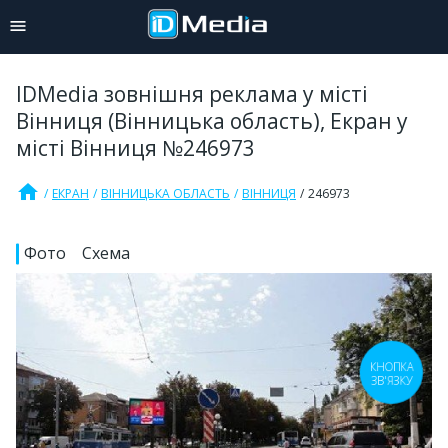
IDMedia зовнішня реклама у місті
Вінниця (Вінницька область), Екран у
місті Вінниця №246973
home
ЕКРАН
ВІННИЦЬКА ОБЛАСТЬ
ВІННИЦЯ
246973
Фото
Схема
КНОПКА
ЗВ'ЯЗКУ