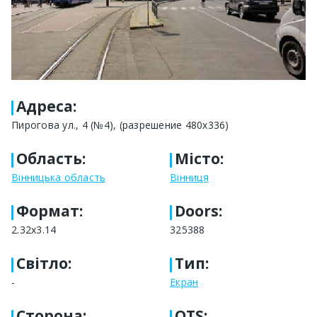
Адреса
:
Пирогова ул., 4 (№4), (разрешение 480х336)
Область
:
Місто
:
Вінницька область
Вінниця
Формат
:
Doors:
2.32x3.14
325388
Світло
:
Тип
:
-
Екран
Сторона
:
OTS: