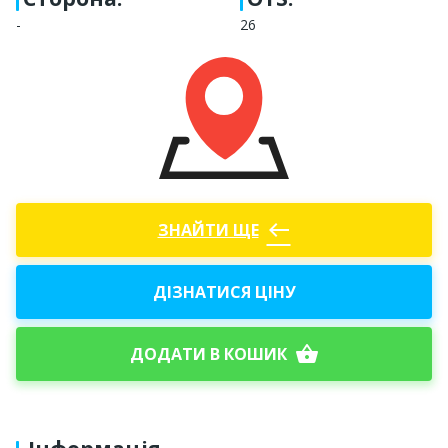
-
26
west
ЗНАЙТИ ЩЕ
ДІЗНАТИСЯ ЦІНУ
shopping_basket
ДОДАТИ В КОШИК