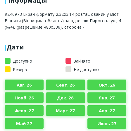
Інформація
#246973 Екран формату 2.32x3.14 розташований у місті
Вінниця (Вінницька область) за адресою Пирогова ул., 4
(№4), (разрешение 480х336), сторона -
Дати
Доступно
Зайнято
Резерв
Не доступно
Авг. 26
Сент. 26
Окт. 26
Нояб. 26
Дек. 26
Янв. 27
Февр. 27
Март 27
Апр. 27
Май 27
Июнь 27