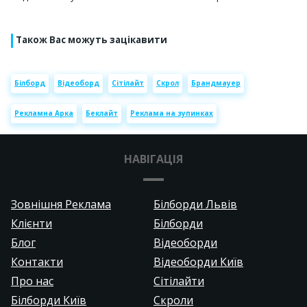
Також Вас можуть зацікавити
Білборд
Відеоборд
Сітілайт
Скрол
Брандмауер
Рекламна Арка
Беклайт
Реклама на зупинках
НАВІГАЦІЯ
Зовнішня Реклама
Білборди Львів
Клієнти
Білборди
Блог
Відеоборди
Контакти
Відеоборди Київ
Про нас
Сітілайти
Білборди Київ
Скроли