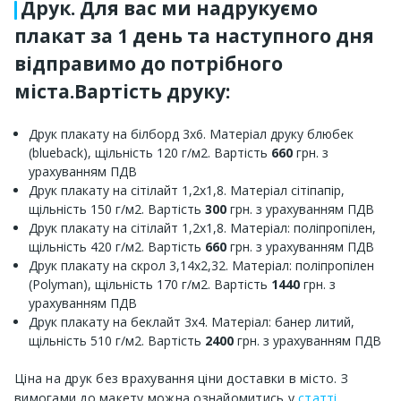
Друк. Для вас ми надрукуємо
плакат за 1 день та наступного дня
відправимо до потрібного
міста.Вартість друку:
Друк плакату на білборд 3х6. Матеріал друку блюбек
(blueback), щільність 120 г/м2. Вартість
660
грн. з
урахуванням ПДВ
Друк плакату на сітілайт 1,2х1,8. Матеріал сітіпапір,
щільність 150 г/м2. Вартість
300
грн. з урахуванням ПДВ
Друк плакату на сітілайт 1,2х1,8. Матеріал: поліпропілен,
щільність 420 г/м2. Вартість
660
грн. з урахуванням ПДВ
Друк плакату на скрол 3,14х2,32. Матеріал: поліпропілен
(Polyman), щільність 170 г/м2. Вартість
1440
грн. з
урахуванням ПДВ
Друк плакату на беклайт 3х4. Матеріал: банер литий,
щільність 510 г/м2. Вартість
2400
грн. з урахуванням ПДВ
Ціна на друк без врахування ціни доставки в місто. З
вимогами до макету можна ознайомитись у
статті
.