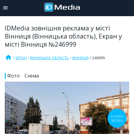
IDMedia зовнішня реклама у місті
Вінниця (Вінницька область), Екран у
місті Вінниця №246999
home
ЕКРАН
ВІННИЦЬКА ОБЛАСТЬ
ВІННИЦЯ
246999
Фото
Схема
КНОПКА
ЗВ'ЯЗКУ