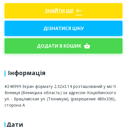
west
ЗНАЙТИ ЩЕ
ДІЗНАТИСЯ ЦІНУ
shopping_basket
ДОДАТИ В КОШИК
Інформація
#246999 Екран формату 2.32x3.14 розташований у місті
Вінниця (Вінницька область) за адресою Коцюбинского
ул. - Брацлавская ул. (Техникум), (разрешение 480х336),
сторона A
Дати