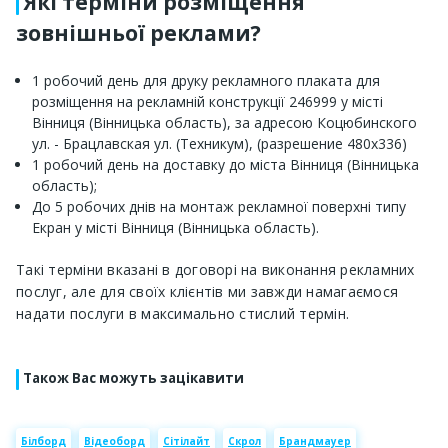
Які терміни розміщення
зовнішньої реклами?
1 робочий день для друку рекламного плаката для
розміщення на рекламній конструкції 246999 у місті
Вінниця (Вінницька область), за адресою Коцюбинского
ул. - Брацлавская ул. (Техникум), (разрешение 480х336)
1 робочий день на доставку до міста Вінниця (Вінницька
область);
До 5 робочих днів на монтаж рекламної поверхні типу
Екран у місті Вінниця (Вінницька область).
Такі терміни вказані в договорі на виконання рекламних
послуг, але для своїх клієнтів ми завжди намагаємося
надати послуги в максимально стислий термін.
Також Вас можуть зацікавити
Білборд
Відеоборд
Сітілайт
Скрол
Брандмауер