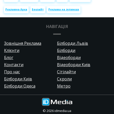
Рекламна Арка
Беклайт
Реклама на зупинках
НАВІГАЦІЯ
Зовнішня Реклама
Білборди Львів
Клієнти
Білборди
Блог
Відеоборди
Контакти
Відеоборди Київ
Про нас
Сітілайти
Білборди Київ
Скроли
Білборди Одеса
Метро
©
2026
idmedia.ua