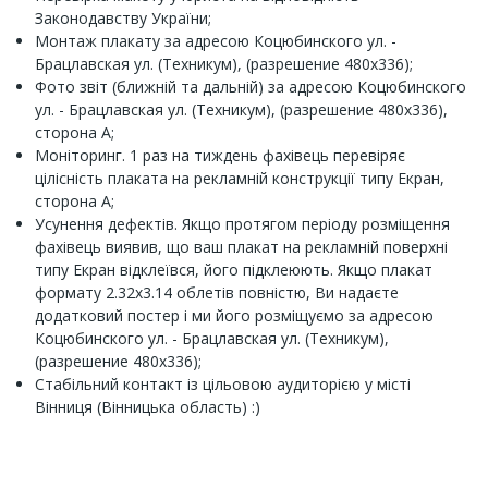
Законодавству України;
Монтаж плакату за адресою Коцюбинского ул. -
Брацлавская ул. (Техникум), (разрешение 480х336);
Фото звіт (ближній та дальній) за адресою Коцюбинского
ул. - Брацлавская ул. (Техникум), (разрешение 480х336),
сторона A;
Моніторинг. 1 раз на тиждень фахівець перевіряє
цілісність плаката на рекламній конструкції типу Екран,
сторона A;
Усунення дефектів. Якщо протягом періоду розміщення
фахівець виявив, що ваш плакат на рекламній поверхні
типу Екран відклеївся, його підклеюють. Якщо плакат
формату 2.32x3.14 облетів повністю, Ви надаєте
додатковий постер і ми його розміщуємо за адресою
Коцюбинского ул. - Брацлавская ул. (Техникум),
(разрешение 480х336);
Стабільний контакт із цільовою аудиторією у місті
Вінниця (Вінницька область) :)