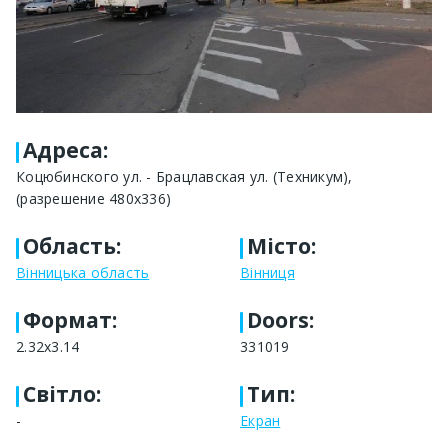
Адреса
:
Коцюбинского ул. - Брацлавская ул. (Техникум),
(разрешение 480х336)
Область
:
Місто
:
Вінницька область
Вінниця
Формат
:
Doors:
2.32x3.14
331019
Світло
:
Тип
:
-
Екран