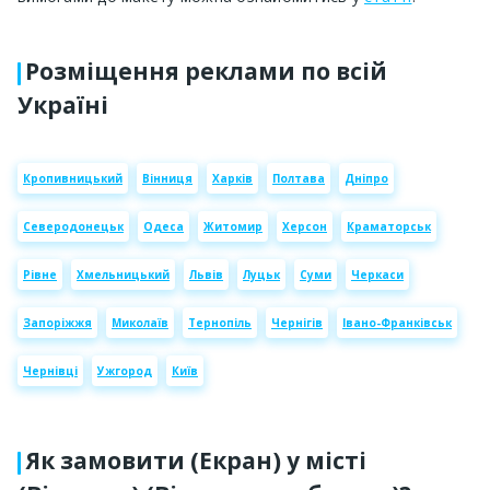
Розміщення реклами по всій
Україні
Кропивницький
Вінниця
Харків
Полтава
Дніпро
Северодонецьк
Одеса
Житомир
Херсон
Краматорськ
Рівне
Хмельницький
Львів
Луцьк
Суми
Черкаси
Запоріжжя
Миколаїв
Тернопіль
Чернігів
Івано-Франківськ
Чернівці
Ужгород
Київ
Як замовити (Екран) у місті