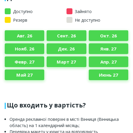
Доступно
Зайнято
Резерв
Не доступно
Авг. 26
Сент. 26
Окт. 26
Нояб. 26
Дек. 26
Янв. 27
Февр. 27
Март 27
Апр. 27
Май 27
Июнь 27
Що входить у вартість?
Оренда рекламної поверхні в місті Вінниця (Вінницька
область) на 1 календарний місяць;
Перевірка макету у юриста на відповідність