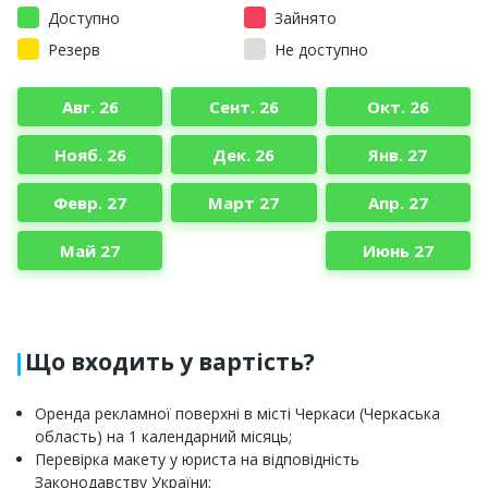
Доступно
Зайнято
Резерв
Не доступно
Авг. 26
Сент. 26
Окт. 26
Нояб. 26
Дек. 26
Янв. 27
Февр. 27
Март 27
Апр. 27
Май 27
Июнь 27
Що входить у вартість?
Оренда рекламної поверхні в місті Черкаси (Черкаська
область) на 1 календарний місяць;
Перевірка макету у юриста на відповідність
Законодавству України;