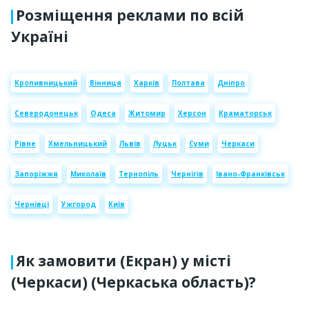
Розміщення реклами по всій
Україні
Кропивницький
Вінниця
Харків
Полтава
Дніпро
Северодонецьк
Одеса
Житомир
Херсон
Краматорськ
Рівне
Хмельницький
Львів
Луцьк
Суми
Черкаси
Запоріжжя
Миколаїв
Тернопіль
Чернігів
Івано-Франківськ
Чернівці
Ужгород
Київ
Як замовити (Екран) у місті
(Черкаси) (Черкаська область)?