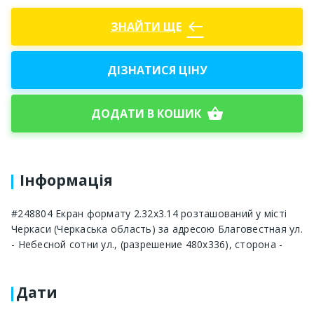
west
ЗНАЙТИ ЩЕ
ДІЗНАТИСЯ ЦІНУ
shopping_basket
ДОДАТИ В КОШИК
Інформація
#248804 Екран формату 2.32x3.14 розташований у місті
Черкаси (Черкаська область) за адресою Благовестная ул.
- Небесной сотни ул., (разрешение 480х336), сторона -
Дати