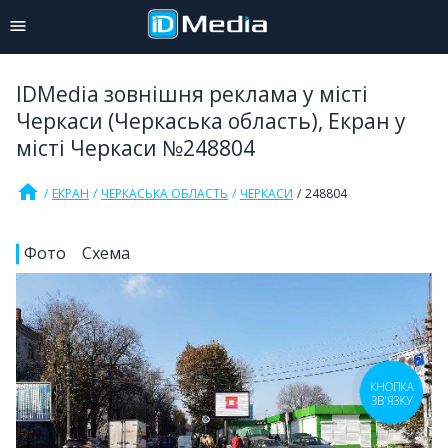
IDMedia зовнішня реклама у місті
Черкаси (Черкаська область), Екран у
місті Черкаси №248804
home
ЕКРАН
ЧЕРКАСЬКА ОБЛАСТЬ
ЧЕРКАСИ
248804
Фото
Схема
КНОПКА
ЗВ'ЯЗКУ