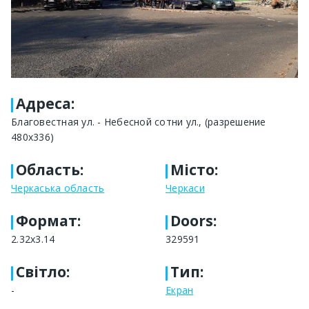
Адреса
:
Благовестная ул. - Небесной сотни ул., (разрешение
480х336)
Область
:
Місто
:
Черкаська область
Черкаси
Формат
:
Doors:
2.32x3.14
329591
Світло
:
Тип
:
-
Екран