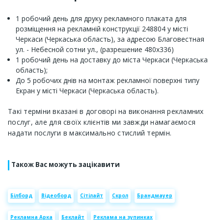
1 робочий день для друку рекламного плаката для
розміщення на рекламній конструкції 248804 у місті
Черкаси (Черкаська область), за адресою Благовестная
ул. - Небесной сотни ул., (разрешение 480х336)
1 робочий день на доставку до міста Черкаси (Черкаська
область);
До 5 робочих днів на монтаж рекламної поверхні типу
Екран у місті Черкаси (Черкаська область).
Такі терміни вказані в договорі на виконання рекламних
послуг, але для своїх клієнтів ми завжди намагаємося
надати послуги в максимально стислий термін.
Також Вас можуть зацікавити
Білборд
Відеоборд
Сітілайт
Скрол
Брандмауер
Рекламна Арка
Беклайт
Реклама на зупинках