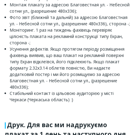
Монтаж плакату за адресою Благовестная ул. - Небесной
сотни ул., (разрешение 480х336);
Фото звіт (ближній та дальній) за адресою Благовестная
ул. - Небесной сотни ул., (разрешение 480х336), сторона -;
Моніторинг. 1 раз на тиждень фахівець перевіряє
цілісність плаката на рекламній конструкції типу Екран,
сторона -;
Усунення дефектів. Якщо протягом періоду розміщення
фахівець виявив, що ваш плакат на рекламній поверхні
типу Екран відклеївся, його підклеюють. Якщо плакат
формату 2.32x3.14 облетів повністю, Ви надаєте
додатковий постер і ми його розміщуємо за адресою
Благовестная ул. - Небесной сотни ул., (разрешение
480х336);
Стабільний контакт із цільовою аудиторією у місті
Черкаси (Черкаська область) :)
Друк. Для вас ми надрукуємо
плакат за 1 день та наступного дня