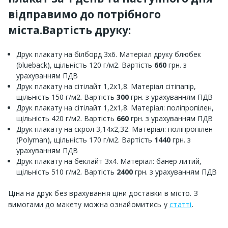
відправимо до потрібного
міста.Вартість друку:
Друк плакату на білборд 3х6. Матеріал друку блюбек
(blueback), щільність 120 г/м2. Вартість
660
грн. з
урахуванням ПДВ
Друк плакату на сітілайт 1,2х1,8. Матеріал сітіпапір,
щільність 150 г/м2. Вартість
300
грн. з урахуванням ПДВ
Друк плакату на сітілайт 1,2х1,8. Матеріал: поліпропілен,
щільність 420 г/м2. Вартість
660
грн. з урахуванням ПДВ
Друк плакату на скрол 3,14х2,32. Матеріал: поліпропілен
(Polyman), щільність 170 г/м2. Вартість
1440
грн. з
урахуванням ПДВ
Друк плакату на беклайт 3х4. Матеріал: банер литий,
щільність 510 г/м2. Вартість
2400
грн. з урахуванням ПДВ
Ціна на друк без врахування ціни доставки в місто. З
вимогами до макету можна ознайомитись у
статті
.