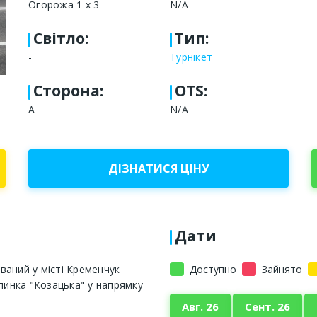
Огорожа 1 х 3
N/A
Світло
:
Тип
:
-
Турнікет
Сторона
:
OTS:
А
N/A
ДІЗНАТИСЯ ЦІНУ
Дати
ваний у місті Кременчук
Доступно
Зайнято
пинка "Козацька" у напрямку
Авг. 26
Сент. 26