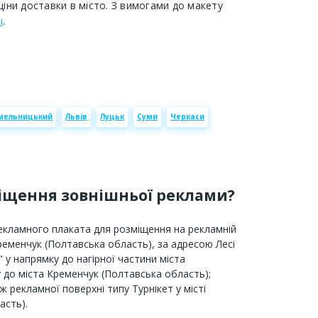
ціни доставки в місто. З вимогами до макету
і
.
мельницький
Львів
Луцьк
Суми
Черкаси
міщення зовнішньої реклами?
рекламного плаката для розміщення на рекламній
Кременчук (Полтавська область), за адресою Лесі
 у напрямку до нагірної частини міста
 до міста Кременчук (Полтавська область);
 рекламної поверхні типу Турнікет у місті
асть).