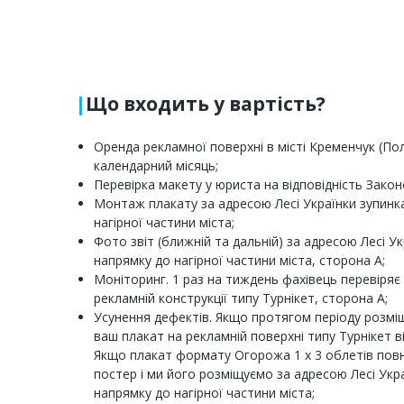
Що входить у вартість?
Оренда рекламної поверхні в місті Кременчук (По
календарний місяць;
Перевірка макету у юриста на відповідність Закон
Монтаж плакату за адресою Лесі Українки зупинк
нагірної частини міста;
Фото звіт (ближній та дальній) за адресою Лесі У
напрямку до нагірної частини міста, сторона А;
Моніторинг. 1 раз на тиждень фахівець перевіряє 
рекламній конструкції типу Турнікет, сторона А;
Усунення дефектів. Якщо протягом періоду розмі
ваш плакат на рекламній поверхні типу Турнікет в
Якщо плакат формату Огорожа 1 х 3 облетів пов
постер і ми його розміщуємо за адресою Лесі Укра
напрямку до нагірної частини міста;