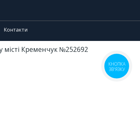
Контакти
 у місті Кременчук №252692
КНОПКА
ЗВ'ЯЗКУ