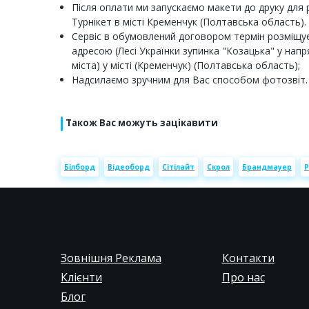
Після оплати ми запускаємо макети до друку для 
Турнікет в місті Кременчук (Полтавська область).
Сервіс в обумовлений договором термін розміщує
адресою (Лесі Українки зупинка "Козацька" у напр
міста) у місті (Кременчук) (Полтавська область);
Надсилаємо зручним для Вас способом фотозвіт.
Також Вас можуть зацікавити
Білборд
Відеоборд
Сітілайт
Скрол
Брандмауер
Р
Зовнішня Реклама
Контакти
Клієнти
Про нас
Блог