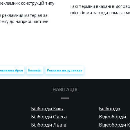
рекламних конструкцій типу
Такі терміни вказані в догов
клієнтів ми завжди намагаєм
 рекламний матеріал за
ямку до нагірної частини
екламна Арка
Беклайт
Реклама на зупинках
НАВІГАЦІЯ
Білборди Київ
Білборди
Білборди Одеса
Відеоборди
Білборди Львів
Відеоборди К