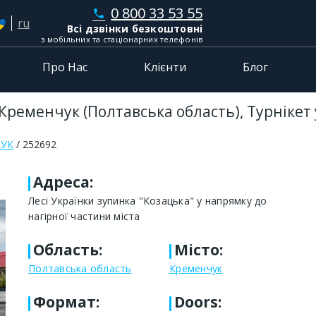
0 800 33 53 55
phone
ru
Всі дзвінки безкоштовні
з мобільних та стаціонарних телефонів
Про Нас
Клієнти
Блог
 Кременчук (Полтавська область), Турнікет
ЧУК
252692
Адреса
:
Лесі Українки зупинка "Козацька" у напрямку до
нагірної частини міста
Область
:
Місто
:
Полтавська область
Кременчук
Формат
:
Doors: