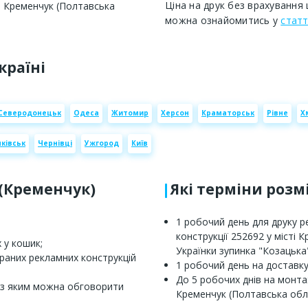
Ціна на друк без врахування 
ті Кременчук (Полтавська
можна ознайомитись у
статт
країні
Северодонецьк
Одеса
Житомир
Херсон
Краматорськ
Рівне
Х
ківськ
Чернівці
Ужгород
Київ
 (Кременчук)
Які терміни роз
1 робочий день для друку 
конструкції 252692 у місті 
 у кошик;
Українки зупинка "Козацька"
браних рекламних конструкцій
1 робочий день на доставку
До 5 робочих днів на монтаж
 з яким можна обговорити
Кременчук (Полтавська обл