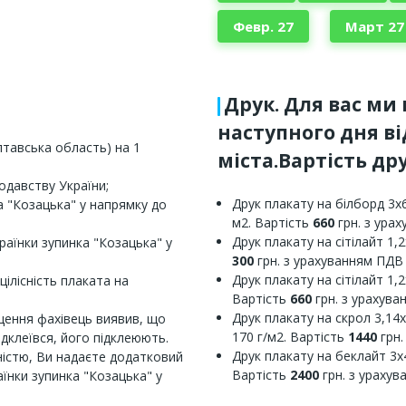
Февр. 27
Март 27
Друк. Для вас ми
наступного дня в
лтавська область) на 1
міста.Вартість дру
одавству України;
Друк плакату на білборд 3х6
а "Козацька" у напрямку до
м2. Вартість
660
грн. з ура
Друк плакату на сітілайт 1,2
країнки зупинка "Козацька" у
300
грн. з урахуванням ПДВ
Друк плакату на сітілайт 1,2
цілісність плаката на
Вартість
660
грн. з урахув
Друк плакату на скрол 3,14х
щення фахівець виявив, що
170 г/м2. Вартість
1440
грн.
ідклеївся, його підклеюють.
Друк плакату на беклайт 3х4
ністю, Ви надаєте додатковий
Вартість
2400
грн. з ураху
їнки зупинка "Козацька" у