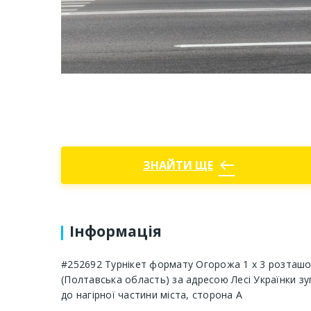
west
ЗНАЙТИ ЩЕ
Інформація
#252692 Турнікет формату Огорожа 1 х 3 розташо
(Полтавська область) за адресою Лесі Українки зу
до нагірної частини міста, сторона А