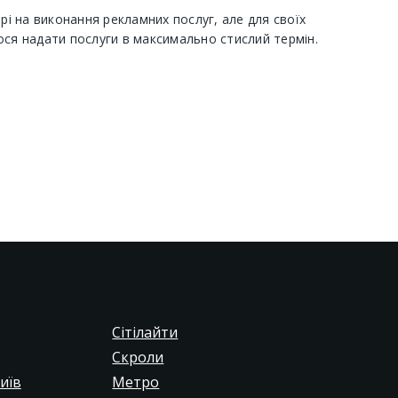
орі на виконання рекламних послуг, але для своїх
ося надати послуги в максимально стислий термін.
Сітілайти
Скроли
иїв
Метро