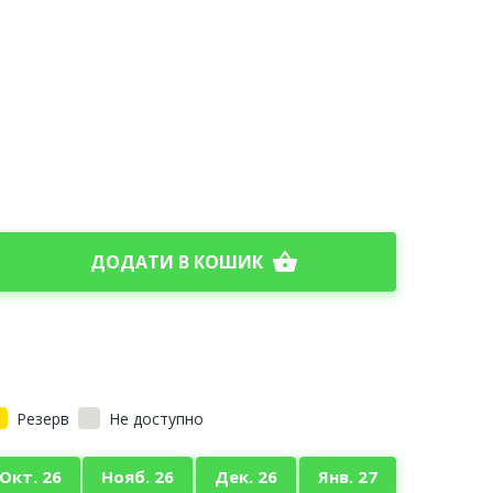
shopping_basket
ДОДАТИ В КОШИК
Резерв
Не доступно
Окт. 26
Нояб. 26
Дек. 26
Янв. 27