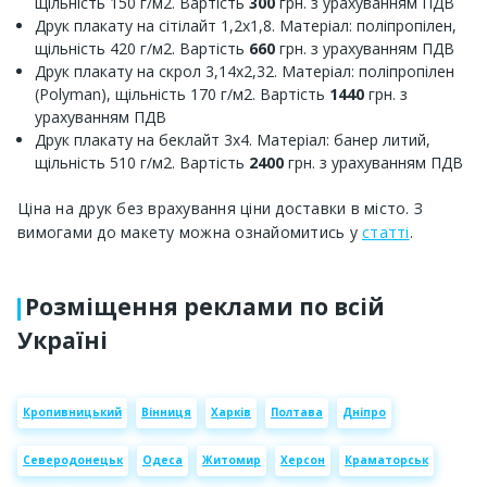
щільність 150 г/м2. Вартість
300
грн. з урахуванням ПДВ
Друк плакату на сітілайт 1,2х1,8. Матеріал: поліпропілен,
щільність 420 г/м2. Вартість
660
грн. з урахуванням ПДВ
Друк плакату на скрол 3,14х2,32. Матеріал: поліпропілен
(Polyman), щільність 170 г/м2. Вартість
1440
грн. з
урахуванням ПДВ
Друк плакату на беклайт 3х4. Матеріал: банер литий,
щільність 510 г/м2. Вартість
2400
грн. з урахуванням ПДВ
Ціна на друк без врахування ціни доставки в місто. З
вимогами до макету можна ознайомитись у
статті
.
Розміщення реклами по всій
Україні
Кропивницький
Вінниця
Харків
Полтава
Дніпро
Северодонецьк
Одеса
Житомир
Херсон
Краматорськ