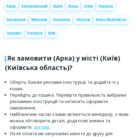
Рівне
Хмельницький
Львів
Луцьк
Суми
Черкаси
Запоріжжя
Миколаїв
Тернопіль
Чернігів
Івано-Франківськ
Чернівці
Ужгород
Київ
Як замовити (Арка) у місті (Київ)
(Київська область)?
Оберіть бажані рекламні конструкції та додайте їх у
кошик;
Перейдіть до кошика. Перевірте правильність вибраних
рекламних конструкцій та натисніть оформити
замовлення;
Найближчим часом з вами зв'яжеться менеджер, з яким
можна обговорити деталі, додаткові знижки та
оформити
договір
.
Після оплати ми запускаємо макети до друку для