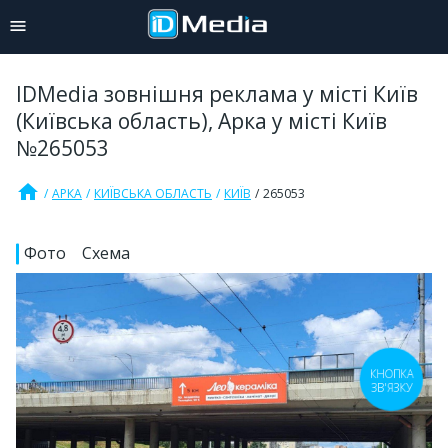
IDMedia зовнішня реклама у місті Київ
(Київська область), Арка у місті Київ
№265053
home
АРКА
КИЇВСЬКА ОБЛАСТЬ
КИЇВ
265053
Фото
Схема
КНОПКА
ЗВ'ЯЗКУ