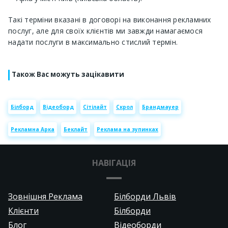
Такі терміни вказані в договорі на виконання рекламних
послуг, але для своїх клієнтів ми завжди намагаємося
надати послуги в максимально стислий термін.
Також Вас можуть зацікавити
Білборд
Відеоборд
Сітілайт
Скрол
Брандмауер
Рекламна Арка
Беклайт
Реклама на зупинках
НАВІГАЦІЯ
Зовнішня Реклама
Білборди Львів
Клієнти
Білборди
Блог
Відеоборди