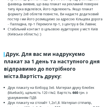
фахівець виявив, що ваш плакат на рекламній поверхні
типу Арка відклеївся, його підклеюють. Якщо плакат
формату 2х8 облетів повністю, Ви надаєте додатковий
постер і ми його розміщуємо за адресою Кільцева дорога
- Палладіна, пр-т Перемоги пр-т, з центру в бік Лавіни;
Стабільний контакт із цільовою аудиторією у місті Київ
(Київська область) :)
Друк. Для вас ми надрукуємо
плакат за 1 день та наступного дня
відправимо до потрібного
міста.Вартість друку:
Друк плакату на білборд 3х6. Матеріал друку блюбек
(blueback), щільність 120 г/м2. Вартість
660
грн. з
урахуванням ПДВ
Друк плакату на сітілайт 1,2х1,8. Матеріал сітіпапір,