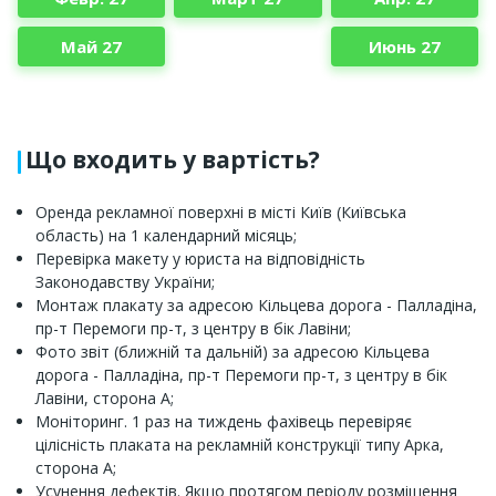
Май 27
Июнь 27
Що входить у вартість?
Оренда рекламної поверхні в місті Київ (Київська
область) на 1 календарний місяць;
Перевірка макету у юриста на відповідність
Законодавству України;
Монтаж плакату за адресою Кільцева дорога - Палладіна,
пр-т Перемоги пр-т, з центру в бік Лавіни;
Фото звіт (ближній та дальній) за адресою Кільцева
дорога - Палладіна, пр-т Перемоги пр-т, з центру в бік
Лавіни, сторона A;
Моніторинг. 1 раз на тиждень фахівець перевіряє
цілісність плаката на рекламній конструкції типу Арка,
сторона A;
Усунення дефектів. Якщо протягом періоду розміщення