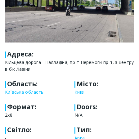
Адреса
:
Кільцева дорога - Палладіна, пр-т Перемоги пр-т, з центру
в бік Лавіни
Область
:
Місто
:
Київська область
Київ
Формат
:
Doors:
2х8
N/A
Світло
:
Тип
:
-
Арка