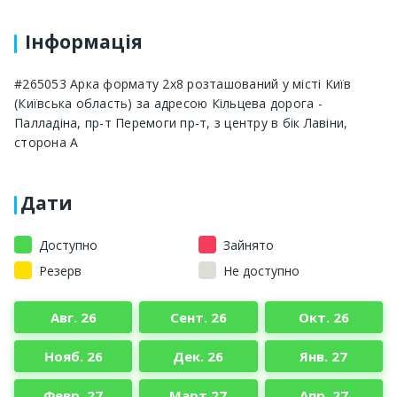
Інформація
#265053 Арка формату 2х8 розташований у місті Київ
(Київська область) за адресою Кільцева дорога -
Палладіна, пр-т Перемоги пр-т, з центру в бік Лавіни,
сторона A
Дати
Доступно
Зайнято
Резерв
Не доступно
Авг. 26
Сент. 26
Окт. 26
Нояб. 26
Дек. 26
Янв. 27
Февр. 27
Март 27
Апр. 27