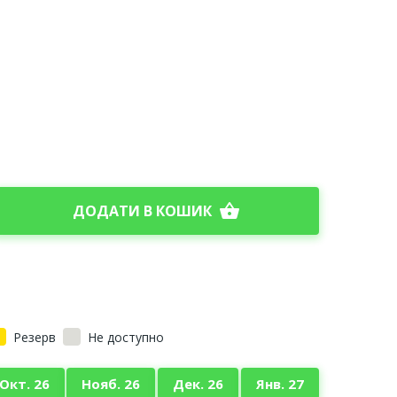
shopping_basket
ДОДАТИ В КОШИК
Резерв
Не доступно
Окт. 26
Нояб. 26
Дек. 26
Янв. 27