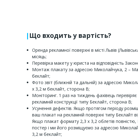
Що входить у вартість?
Оренда рекламної поверхні в місті Львів (Львівсь
місяць;
Перевірка макету у юриста на відповідність Закон
Монтаж плакату за адресою Миколайчука, 2 – Мазе
беклайт;
Фото звіт (ближній та дальній) за адресою Микола
х 3,2 м беклайт, сторона В;
Моніторинг. 1 раз на тиждень фахівець перевіряє 
рекламній конструкції типу Беклайт, сторона В;
Усунення дефектів. Якщо протягом періоду розмі
ваш плакат на рекламній поверхні типу Беклайт ві
Якщо плакат формату 2,3 х 3,2 облетів повністю,
постер і ми його розміщуємо за адресою Миколайч
3,2 м беклайт;