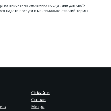
орі на виконання рекламних послуг, але для своїх
ося надати послуги в максимально стислий термін.
Сітілайти
Скроли
иїв
Метро