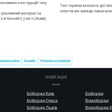
рекламних конструкцій типу
Такі терміни вказані в догов
клієнтів ми завжди намагаєм
 рекламний матеріал за
 м беклайт) у місті (Львів)
екламна Арка
Беклайт
Реклама на зупинках
НАВІГАЦІЯ
Білборди Київ
Білборди
Білборди Одеса
Відеоборди
Білборди Львів
Відеоборди К