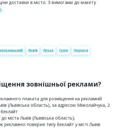
ціни доставки в місто. З вимогами до макету
і
.
мельницький
Львів
Луцьк
Суми
Черкаси
міщення зовнішньої реклами?
рекламного плаката для розміщення на рекламній
Львів (Львівська область), за адресою Миколайчука, 2
м беклайт
до міста Львів (Львівська область);
ж рекламної поверхні типу Беклайт у місті Львів