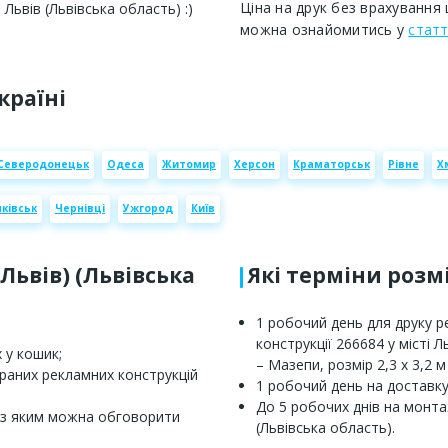
Ціна на друк без врахування 
 Львів (Львівська область) :)
можна ознайомитись у
статт
країні
Северодонецьк
Одеса
Житомир
Херсон
Краматорськ
Рівне
Х
ківськ
Чернівці
Ужгород
Київ
(Львів) (Львівська
Які терміни роз
1 робочий день для друку 
конструкції 266684 у місті 
 у кошик;
– Мазепи, розмір 2,3 х 3,2 
браних рекламних конструкцій
1 робочий день на доставку 
До 5 робочих днів на монта
 з яким можна обговорити
(Львівська область).