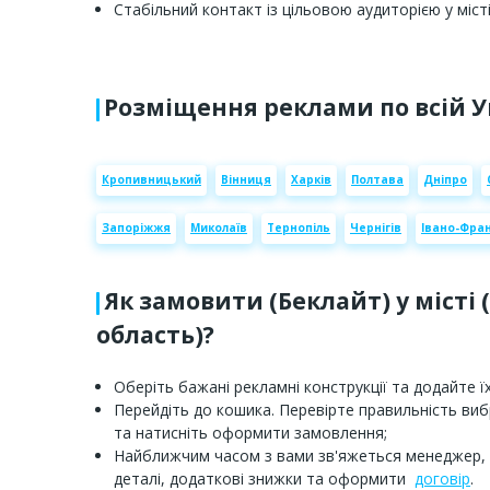
Стабільний контакт із цільовою аудиторією у місті
Розміщення реклами по всій У
Кропивницький
Вінниця
Харків
Полтава
Дніпро
Запоріжжя
Миколаїв
Тернопіль
Чернігів
Івано-Фран
Як замовити (Беклайт) у місті 
область)?
Оберіть бажані рекламні конструкції та додайте їх
Перейдіть до кошика. Перевірте правильність ви
та натисніть оформити замовлення;
Найближчим часом з вами зв'яжеться менеджер,
деталі, додаткові знижки та оформити
договір
.