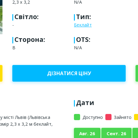
2,3 х 3,2
N/A
Світло
:
Тип
:
-
Беклайт
Сторона
:
OTS:
В
N/A
ДІЗНАТИСЯ ЦІНУ
Дати
 місті Львів (Львівська
Доступно
Зайнято
мір 2,3 х 3,2 м беклайт,
Авг. 26
Сент. 26