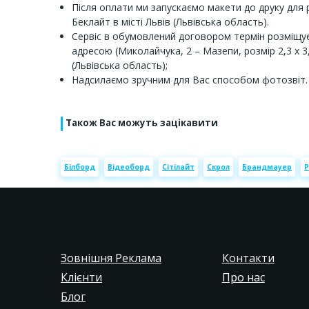
Після оплати ми запускаємо макети до друку для 
Беклайт в місті Львів (Львівська область).
Сервіс в обумовлений договором термін розміщує
адресою (Миколайчука, 2 – Мазепи, розмір 2,3 х 3,2
(Львівська область);
Надсилаємо зручним для Вас способом фотозвіт.
Також Вас можуть зацікавити
Білборд
Відеоборд
Сітілайт
Скрол
Брандмауер
Р
Зовнішня Реклама
Контакти
Клієнти
Про нас
Блог