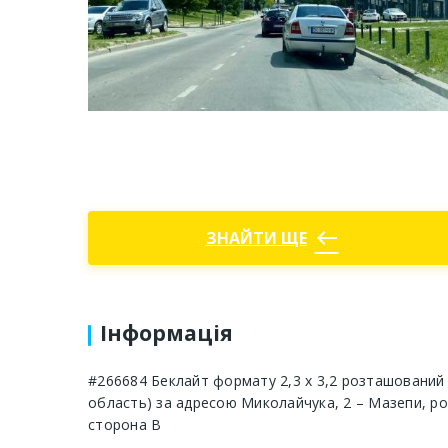
west
ЗНАЙТИ ЩЕ
Інформація
#266684 Беклайт формату 2,3 х 3,2 розташований у
область) за адресою Миколайчука, 2 – Мазепи, роз
сторона В