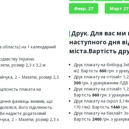
Февр. 27
Март 27
Друк. Для вас ми
наступного дня в
ка область) на 1 календарний
міста.Вартість дру
одавству України;
Друк плакату на білборд 3х6
пи, розмір 2,3 х 3,2 м
м2. Вартість
660
грн. з ура
Друк плакату на сітілайт 1,2
йчука, 2 – Мазепи, розмір 2,3
300
грн. з урахуванням ПДВ
Друк плакату на сітілайт 1,2
цілісність плаката на
Вартість
660
грн. з урахув
Друк плакату на скрол 3,14х
щення фахівець виявив, що
170 г/м2. Вартість
1440
грн.
дклеївся, його підклеюють.
Друк плакату на беклайт 3х4
 Ви надаєте додатковий
Вартість
2400
грн. з ураху
ука, 2 – Мазепи, розмір 2,3 х