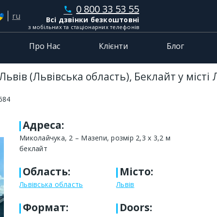
0 800 33 53 55
phone
ru
Всі дзвінки безкоштовні
з мобільних та стаціонарних телефонів
Про Нас
Клієнти
Блог
Львів (Львівська область), Беклайт у місті
684
Адреса
:
Миколайчука, 2 – Мазепи, розмір 2,3 х 3,2 м
беклайт
Область
:
Місто
:
Львівська область
Львів
Формат
:
Doors: